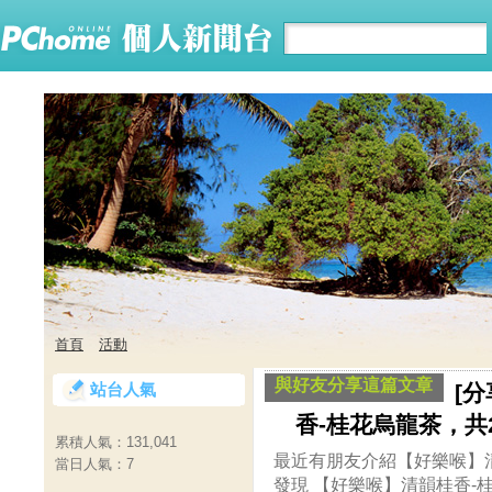
首頁
活動
與好友分享這篇文章
站台人氣
[
香-桂花烏龍茶，共
累積人氣：
131,041
最近有朋友介紹【好樂喉】清
當日人氣：
7
發現 【好樂喉】清韻桂香-桂