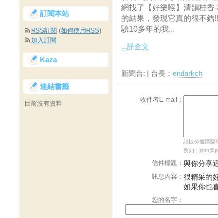
網找了【好樂喉】清韻桂香-
訂閱本站
的結果，發現它真的很不錯!
驗10多年的我...
RSS訂閱
(
如何使用RSS
)
加入訂閱
...詳全文
Kaza
新聞台:
| 台長：
endarkch
連結書籤
收件者E-mail：
目前沒有資料
請以分號區隔每個
例如：john@pch
信件標題：
與你分享
訊息內容：
很精采的
如果你也
您的名字：