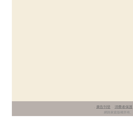
廣告刊登
消費者保護
．
．
網路家庭版權所有、轉載必究