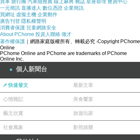
買車
旅行團
汽車險推薦
線上麻將
雜誌
星座命理
會員中心
一元簡訊
直播達人
數位憑證
企業簡訊
日前想購入
NIKON 82mm NC UV多層鍍膜保護鏡 Neutral
買網址
虛擬主機
企業郵件
廣告刊登
隱私權聲明
Color Fiter
，想到家裡原本舊的也使用了好幾年，該是換
消費者保護
兒童網路安全
新的時候了。網路上比價比了好久，最後決定在燦坤快3
About PChome
投資人聯絡
徵才
著作權保護
｜網路家庭版權所有、轉載必究
‧Copyright PChome
買！
Online
PChome Online and PChome are trademarks of PChome
Online Inc.
小編還記得以前買電腦大概要帶20張小朋友(開遊覽車嗎？
個人新聞台
現在只要七張小朋友就夠啦！快3網路商城購物金折抵查
詢器，幫您找最殺優惠!電腦,筆電,智慧型手機,家電,相機,單
快速發文
最新文章
眼,通通可以折價,殺爆全台!每日限時大降價，夜間激殺價
心情雜記
美食饗宴
格不手軟，等你來挑戰。
藝文欣賞
旅遊玩家
購買3C商品，除了考量價格以外，售後服務也是很重要
社會萬象
影視娛樂
的，燦坤擁有全台密集的實體門市，讓你不用擔心後續的
維修問題，不然縱使價格再便宜，日後求助無門，也是十