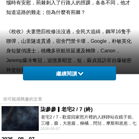
惱時有安慰，荊棘刺入了行路人的脛踝，各各不同，他才
知道這路的難走；但為什麼有荊棘？
《稅收》夫妻懲罰稅修法沒過，全民大追緝，鋼琴16隻手
聯彈，山里隧道貫通，宿舍門禁卡壞，Google，朴敏英化
身短髮俏護士，桃機多班航班延遲及轉降，Canon，
Jeremy爆冷奪冠，追憶黃昭堂，短，蘇貞昌訪菲自爆秘密
外交往事。
繼續閱讀
潮爽德，這個副教授~~~還有臉為人師表嗎?廠商是怎樣~~
把台灣球迷當凱子削喔!手段使盡卻判13年~~衝衝衝，真有
你可能感興趣的文章
心...世界最矮的男人，請粉絲們持續留意各項報導，調查
柒參參▎老宅2 / 7 (終)
老宅2 / 7 - 歡迎回家照片裡的人靜靜站在鏡子前。
顯示多數民眾希望停建核四，天哪.........!!!，尼克大勝12
三樓，廄，大崽蕥，柳橘，閆兒，摩斯和崽崽，七
分，竟還上臉書向女性友人調情說：笑一個啦！
2026-08-07
個人整整齊齊地站在鏡框之外，如同