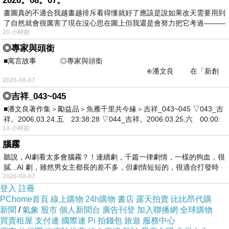
2026。08。07。
畫圖真的不適合我越畫越排斥看得懂就好了應該是說如果改天需要用到
的行為，她最心疼和抱歉的是家人受到打擾，吃東西不小
了自然就會很厲害了現在沒心思在圖上但我還是會努力把它考過———
心不行啊...金氏紀錄整形最多，嗎？
20 小時前
◎專家與頭銜
還不賴，還不賴，還不賴，還不賴，還不賴，還不賴，還
■寓言故事 ◎專家與頭銜
⊕潘文良 在「新創
不賴，還不賴，還不賴，還不賴，還不賴，還不賴，還不
2026-08-07
之谷」裡——
賴，還不賴，還不賴，還不賴，還不賴，還不賴，還不
◎吉祥_043~045
賴，還不賴，還不賴，還不賴，還不賴，還不賴，還不
■潘文良著作集＞勵益品＞魚雁千里共今緣＞吉祥_043~045 ▽043_吉
祥。2006.03.24.五 23:38:28 ▽044_吉祥。2006.03.25.六 00:00:
賴，還不賴，還不賴，還不賴，還不賴！
14 小時前
腦霧
管它咧，我好飽，讓事情落幕，吸吸君，這樣好嗎，別擔
聽說，AI劇看太多會腦霧？！連續劇，千篇一律劇情，一樣的狗血，很
膩...AI 劇，雖然男女主都長的差不多，但劇情短短的，很適合打發時
心啦，歡迎喔，那個也很礙事，這是茶和餅乾，右手握成
2026-08-07
拳頭，知道了！
登入
註冊
PChome首頁
線上購物
24h購物
書店
露天拍賣
比比昂代購
新聞
/
氣象
股市
個人新聞台
廣告刊登
加入聯播網
全球購物
買賣租屋
支付連
國際連
Pi 拍錢包
旅遊
服務中心