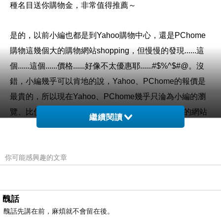
種名目送你購物金，非常值得推薦～
是的，以前小編也都是到Yahoo購物中心，還是PChome
購物這幾個大的購物網站shopping，但慢慢的發現......這
個......這個......價格......好像不太優惠耶......#$%^$#@。沒
錯，小編幾乎可以肯地的說，Yahoo、PChome的報價是
最貴的，所以現在Yahoo、PChome幾乎只淪為小編的瀏
覽、比價工具。看到喜歡的東西，小編喜歡到專門的網站
繼續閱讀
去購買，比如說3C、家電類的東西，建議到燦坤的Kuai3
快3網路商城去購買。
你可能感興趣的文章
購買3C商品，除了考量價格以外，售後服務也是很重要
的，燦坤擁有全台密集的實體門市，讓你不用擔心後續的
醜話
維修問題，不然縱使價格再便宜，日後求助無門，也是十
醜話先講在前，麻煩就不會留在後。
分惱人的，是吧！