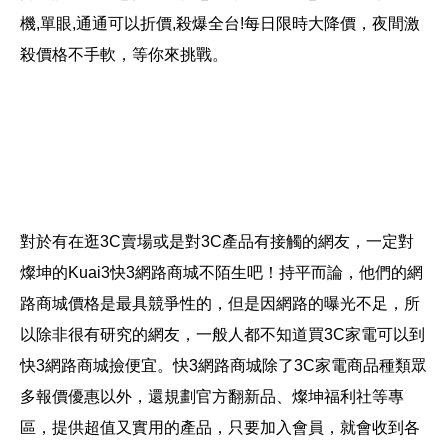
機,單眼,通通可以折價,殺爆全台!每日限時大降價，夜間激
殺價格不手軟，等你來挑戰。
對於有在逛3C賣場或是對3C產品有接觸的網友，一定對
燦坤的Kuai3快3網路商城不陌生吧！持平而論，他們的網
路商城價格是最具競爭性的，但是因網路的曝光不足，所
以除非很有研究的網友，一般人都不知道買3C家電可以到
快3網路商城撿便宜。快3網路商城除了3C家電商品種類眾
多報價優惠以外，還規劃官方翻新品、燦坤福利社等專
區，提供超值又實用的產品，只要加入會員，就會收到各