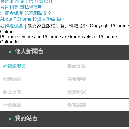
買網址
虛擬主機
企業郵件
廣告刊登
隱私權聲明
消費者保護
兒童網路安全
About PChome
投資人聯絡
徵才
著作權保護
｜網路家庭版權所有、轉載必究
‧Copyright PChome
Online
PChome Online and PChome are trademarks of PChome
Online Inc.
個人新聞台
LED液晶面版指示
快速發文
最新文章
心情雜記
美食饗宴
雙入紙口， 可碎紙張，信用卡及CD
藝文欣賞
旅遊玩家
社會萬象
影視娛樂
全自動感應碎紙
我的站台