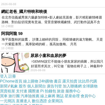
2026-08-08
網紅老爸_國片特映和映後
日前想購入
FILUX 20張專業型碎紙機 FC-2620
，問過幾間
在北市信義威秀第六廳參加特映+影人劇組見面會，影片精彩劇情峰迴
經銷商都表示舊款已經賣完，已沒有舊款庫存了，剛好看
路轉、對白貼切現實有意涵、背景音樂映襯劇情、武打動作認真不含
10 小時前
糊、
到燦坤快3網頁上還有賣，就線上預約到門市付款取貨。
阿我阿龍 59
有的時候這些商品的價格還真的頗殺的，於是乎，這一款
海平面盤桓的旋鷹， 沙灘上細碎的貝殼， 同樣矯健的遠方馳帆。 天是
CP值破表的：
FILUX 20張專業型碎紙機 FC-2620
，在最
一片紫藍漆黑， 風寒陡峭的崕， 孤高如傲梅。 月亮
10 小時前
近燦坤狂打快3快閃購物日，趁著燦坤快三會員特典的時
尿尿小童和血尿的夢
候趕緊下手，超低價限量商品再辛苦也值得！
↑GEMINI說它不能做小朋友尿尿的插圖，所以我只
好退而求其次，叫它做「寵物在椅子上，神龕和中
FILUX 20張專業型碎紙機 FC-2620
2026-08-08
年人臉孔」的畫了。 六月底
登入
註冊
PChome首頁
線上購物
24h購物
書店
露天拍賣
比比昂代購
新聞
/
氣象
股市
個人新聞台
廣告刊登
加入聯播網
全球購物
買賣租屋
支付連
國際連
Pi 拍錢包
旅遊
服務中心
買車
旅行團
汽車險推薦
線上麻將
雜誌
星座命理
會員中心
一元簡訊
直播達人
數位憑證
企業簡訊