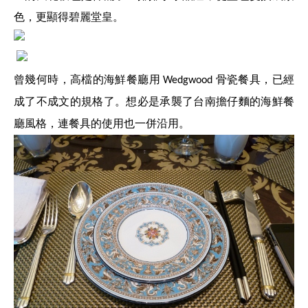
色，更顯得碧麗堂皇。
曾幾何時，高檔的海鮮餐廳用
骨瓷餐具，已經
Wedgwood
成了不成文的規格了。想必是承襲了台南擔仔麵的海鮮餐
廳風格，連餐具的使用也一併沿用。