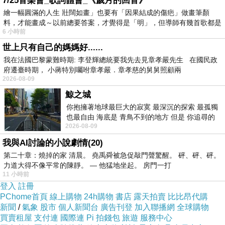
7/25音樂會_歌詞體會_《歲月的回音》
繪一幅圓滿的人生 壯闊如畫」也要有「因果結成的傷疤」做畫筆顏
料，才能畫成～以前總要答案，才覺得是「明」，但導師有幾首歌都是
首先上桌的豪華珍味大拼盤，計有鴨舌、醉雞、滷牛肉、
6 小時前
在教
世上只有自己的媽媽好......
烏魚子、港式臘腸肝腸。
我在法國巴黎蒙難時期: 李登輝總統要我先去見章孝嚴先生 在國民政
最特別的是，搭配烏魚子的是新鮮蘋果片，而不是一般傳
府遷臺時期， 小蔣特別囑咐章孝嚴．章孝慈的舅舅照顧兩
統所配的生白蘿蔔，烏魚子與蘋果片一起咬下，口感挺特
2026-08-09
鯨之城
殊的。
你抱擁著地球最巨大的寂寞 最深沉的探索 最孤獨
也最自由 海底是 青鳥不到的地方 但是 你追尋的
2026-08-09
幸福 可以比珍珠更
我與AI討論的小說劇情(20)
第二十章：燒掉的家 清晨。 堯禹舜被急促敲門聲驚醒。 砰、砰、砰。
力道大得不像平常的陳靜。 — 他猛地坐起。 房門一打
11 小時前
登入
註冊
PChome首頁
線上購物
24h購物
書店
露天拍賣
比比昂代購
新聞
/
氣象
股市
個人新聞台
廣告刊登
加入聯播網
全球購物
買賣租屋
支付連
國際連
Pi 拍錢包
旅遊
服務中心