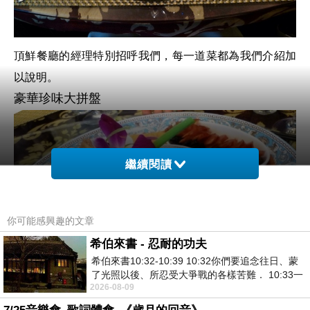
頂鮮餐廳的經理特別招呼我們，每一道菜都為我們介紹加
以說明。
豪華珍味大拼盤
繼續閱讀
你可能感興趣的文章
希伯來書 - 忍耐的功夫
希伯來書10:32-10:39 10:32你們要追念往日、蒙
了光照以後、所忍受大爭戰的各樣苦難． 10:33一
2026-08-09
面被毀謗、遭患難、成了戲景、叫眾人