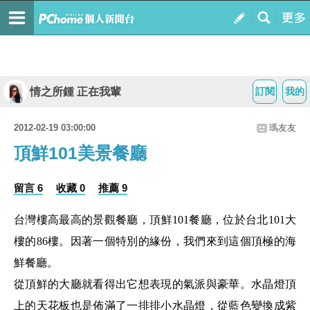
情之所鍾 正在我輩
訂閱
我的
2012-02-19 03:00:00
瑪友友
頂鮮101美景餐廳
留言 6
收藏 0
推薦 9
台灣樓高最高的景觀餐廳，頂鮮
101
餐廳，位於台北
101
大
樓的
86
樓。因著一個特別的緣份，我們來到這個頂極的海
鮮餐廳。
從頂鮮的大廳就看得出它想表現的氣派與豪華。水晶燈頂
上的天花板也是佈滿了一排排小水晶燈，從藍色變換成紫