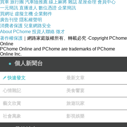
買車
旅行團
汽車險推薦
線上麻將
雜誌
星座命理
會員中心
一元簡訊
直播達人
數位憑證
企業簡訊
買網址
虛擬主機
企業郵件
廣告刊登
隱私權聲明
消費者保護
兒童網路安全
About PChome
投資人聯絡
徵才
著作權保護
｜網路家庭版權所有、轉載必究
‧Copyright PChome
Online
PChome Online and PChome are trademarks of PChome
Online Inc.
個人新聞台
快速發文
最新文章
心情雜記
美食饗宴
藝文欣賞
旅遊玩家
Castano
，是
2009
年來自西班牙的紅酒。
社會萬象
影視娛樂
不喝酒的賓客，則招待以泰式椰奶。