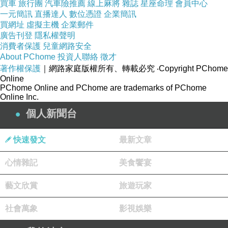
買車
旅行團
汽車險推薦
線上麻將
雜誌
星座命理
會員中心
一元簡訊
直播達人
數位憑證
企業簡訊
買網址
虛擬主機
企業郵件
廣告刊登
隱私權聲明
消費者保護
兒童網路安全
晚到的我，聽了上當之說，表示：
如果點菜時
「
About PChome
投資人聯絡
徵才
著作權保護
｜網路家庭版權所有、轉載必究
‧Copyright PChome
我在，妳們就不會讓貝勒爺騙得團團轉了。
」
Online
我一到，貝勒爺就說：
五妹到了。
（註）
「
」
PChome Online and PChome are trademarks of PChome
Online Inc.
生魚片之後，櫻花蝦炒飯上桌。我顧著聊天，炒
個人新聞台
飯就少吃了（正中下懷，我不想吃太多），幸好
大家也沒發現。
快速發文
最新文章
不過，這櫻花蝦炒飯，味道真是不錯。與家人聚
餐那次，也點來讓首次到新東南的家人嚐嚐這鮮
心情雜記
美食饗宴
美的炒飯滋味。金字塔形狀，也頗具賣相。
藝文欣賞
旅遊玩家
社會萬象
影視娛樂