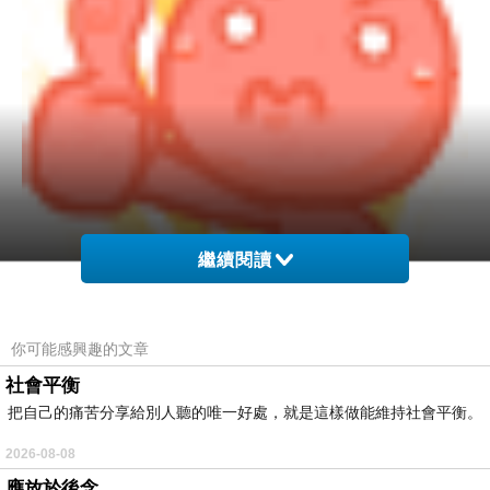
繼續閱讀
你可能感興趣的文章
社會平衡
但是啊! 人算不如天算，格格在香港轉機時遇到
把自己的痛苦分享給別人聽的唯一好處，就是這樣做能維持社會平衡。
從台灣飛去的颱風，硬是 delay了二三小時，所
2026-08-08
以只好取消新東南。（不過，等格格到了台北，
應放於後念