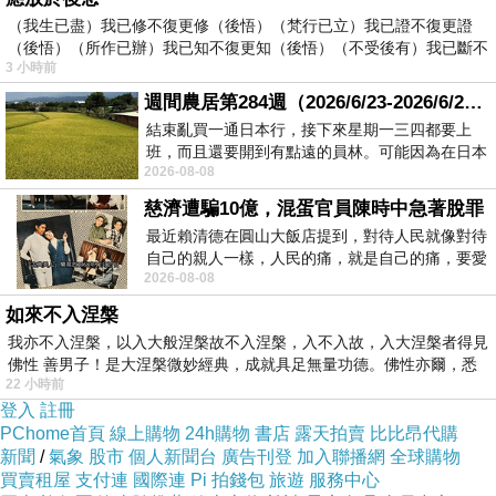
我們還是陪同離鄉多時的格格到士林夜市解解
（我生已盡）我已修不復更修（後悟）（梵行已立）我已證不復更證
饞。）
（後悟）（所作已辦）我已知不復更知（後悟）（不受後有）我已斷不
新東南之約，於是延期（怎麼可以不去呢!!）
3 小時前
復
這天是約中午，貝勒爺騙格格說她念茲在茲的
週間農居第284週（2026/6/23-2026/6/24) 夏至 金黃稻浪洋溢豐收喜悅
結束亂買一通日本行，接下來星期一三四都要上
「海角七號」（其實就是生魚片大船，如圖）由
班，而且還要開到有點遠的員林。可能因為在日本
於我們人數只有五人，所以餐廳老闆不讓我們
2026-08-08
花不少錢，星期一出門上班時，心裡沒有一
點。格格信以為真，等到上菜時才知上了貝勒爺
慈濟遭騙10億，混蛋官員陳時中急著脫罪
的當。
最近賴清德在圓山大飯店提到，對待人民就像對待
自己的親人一樣，人民的痛，就是自己的痛，要愛
2026-08-08
民如親，說的這麼好聽，實際上根本沒做
如來不入涅槃
我亦不入涅槃，以入大般涅槃故不入涅槃，入不入故，入大涅槃者得見
佛性 善男子！是大涅槃微妙經典，成就具足無量功德。佛性亦爾，悉
22 小時前
登入
註冊
PChome首頁
線上購物
24h購物
書店
露天拍賣
比比昂代購
新聞
/
氣象
股市
個人新聞台
廣告刊登
加入聯播網
全球購物
買賣租屋
支付連
國際連
Pi 拍錢包
旅遊
服務中心