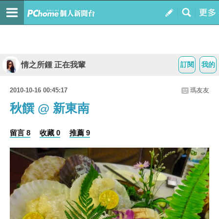
情之所鍾 正在我輩
訂閱
我的
2010-10-16 00:45:17
瑪友友
秋饌 @ 新東南
留言 8
收藏 0
推薦 9