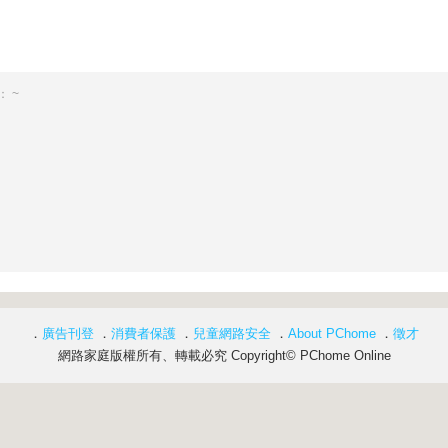
 ~
．
廣告刊登
．
消費者保護
．
兒童網路安全
．
About PChome
．
徵才
網路家庭版權所有、轉載必究 Copyright© PChome Online