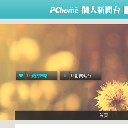
0
0
愛的鼓勵
訂閱站台
首頁