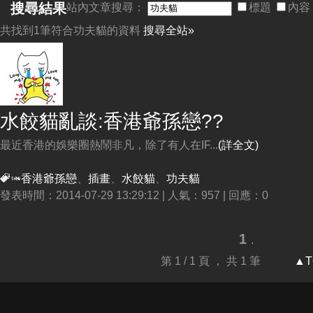
搜尋結果
站內文章搜尋：
標題
內容
共找到1筆符合
功夫貓
的資料
搜尋全站»
水餃貓亂談:香港爺孫戀??
最近香港的娛樂圈熱鬧非凡，除了有人在IF...
(詳全文)
香港爺孫戀
、
插畫
、
水餃貓
、
功夫貓
發表時間：2014-07-29 13:29:12 | 人氣：957 | 回應：0
1
.
第 1 / 1 頁 ， 共 1 筆
▲T