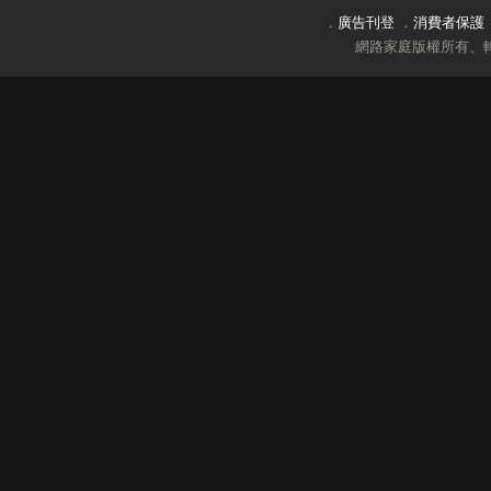
．
廣告刊登
．
消費者保護
網路家庭版權所有、轉載必究 