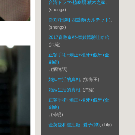
台湾ドラマ-植劇場 積木之家
,
(shengx)
{2017日劇} 四重奏(カルテット)
,
(shengx)
2017春遊京都-舞妓體驗哇哈哈
,
(沛緹)
正顎手術+矯正+植牙+假牙 (全
劇終)
, (悄悄話)
婚姻生活的真相
, (後悔王)
婚姻生活的真相
, (沛緹)
正顎手術+矯正+植牙+假牙 (全
劇終)
, (沛緹)
金英愛和崔江姬--愛子(韓)
, (Lily)