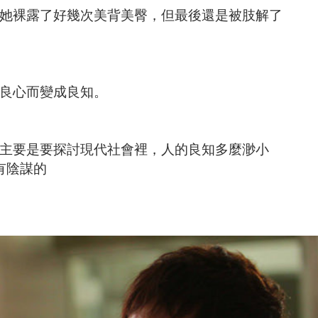
她裸露了好幾次美背美臀，但最後還是被肢解了
良心而變成良知。
主要是要探討現代社會裡，人的良知多麼渺小
有陰謀的