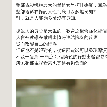
整部電影犧牲最大的就是女星柯佳嬿囉，因為
整部電影在探討人性到底可以多無良知?
對，就是人能夠多麼沒有良知。
據說人的良心是天生的，教育之後會強化那個
人會被教導在做錯事情時連結愧疚的反應
從而改變自己的行為
但這也不是絕對的，從這部電影可以發現導演
不及一隻鳥 一滴淚 每個角色的行動出發都是
所以整部電影看來也真是有夠負面的