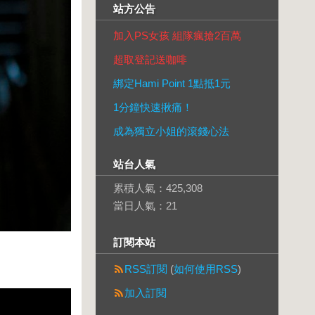
站方公告
加入PS女孩 組隊瘋搶2百萬
超取登記送咖啡
綁定Hami Point 1點抵1元
1分鐘快速揪痛！
成為獨立小姐的滾錢心法
站台人氣
累積人氣：
425,308
當日人氣：
21
訂閱本站
RSS訂閱
(
如何使用RSS
)
加入訂閱