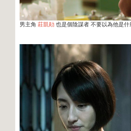
男主角
莊凱勛
也是個陰謀者 不要以為他是什