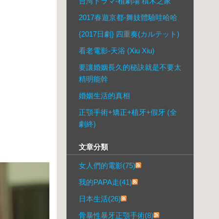
台湾ドラマ-植劇場 積木之家
2017春遊京都-舞妓體驗哇哈哈
{2017日劇} 四重奏(カルテット)
看老電影-天浴 (Xiu Xiu)
要讓婚姻長久的秘訣就是不要太
精明能幹
婚姻生活的真相
正顎手術+矯正+植牙+假牙 (全
劇終)
文章分類
女人們的電影(75)
我的PAPA走(41)
日本生活(26)
骨暴性暴牙正顎手術(8)