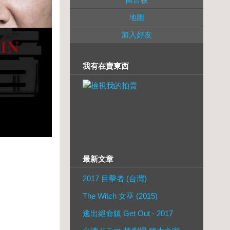
地圖
加入好友
我有在賣東西
最新文章
2017 目擊者 (台灣)
The Witch 女巫 (2015)
逃出絕命鎮 Get Out - 2017