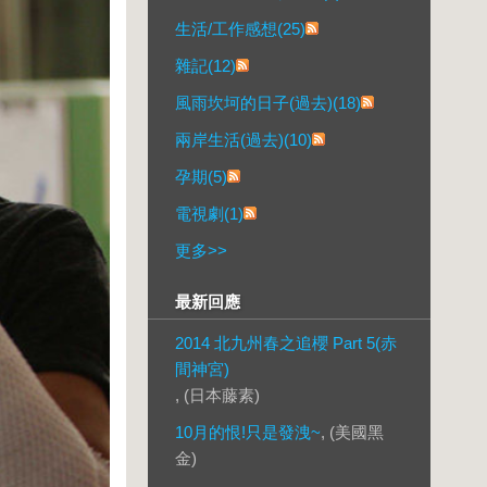
生活/工作感想(25)
雜記(12)
風雨坎坷的日子(過去)(18)
兩岸生活(過去)(10)
孕期(5)
電視劇(1)
更多
>>
最新回應
2014 北九州春之追櫻 Part 5(赤
間神宮)
, (日本藤素)
10月的恨!只是發洩~
, (美國黑
金)