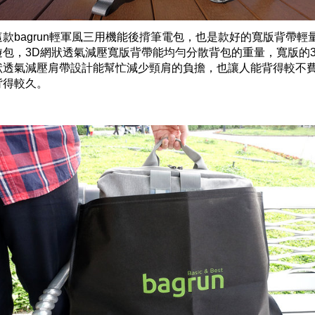
這款bagrun輕軍風三用機能後揹筆電包，也是款好的寬版背帶輕
遊包，3D網狀透氣減壓寬版背帶能均勻分散背包的重量，寬版的3
狀透氣減壓肩帶設計能幫忙減少頸肩的負擔，也讓人能背得較不
背得較久。