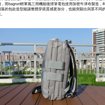
價，而bagrun輕軍風三用機能後揹筆電包使用加密牛津布製造，
俐落的包款造型能讓整體穿搭質感更加分，也能突顯出與眾不同
味。