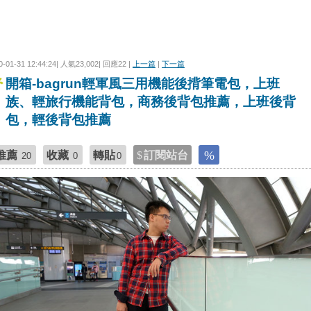
0-01-31 12:44:24| 人氣23,002| 回應22 |
上一篇
|
下一篇
開箱-bagrun輕軍風三用機能後揹筆電包，上班
族、輕旅行機能背包，商務後背包推薦，上班後背
包，輕後背包推薦
推薦
收藏
轉貼
訂閱站台
20
0
0