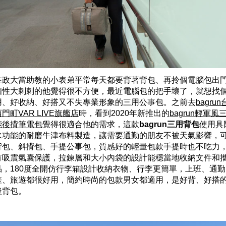
在政大當助教的小表弟平常每天都要背著背包、再拎個電腦包出
個性大剌剌的他覺得很不方便，最近電腦包的把手壞了，就想找
用、好收納、好搭又不失專業形象的三用公事包。之前去
bagru
門町VAR LIVE旗艦店
時，看到2020年新推出的
bagrun輕軍風
能後揹筆電包
覺得很適合他的需求，這款
bagrun三用背包
使用具
水功能的耐磨牛津布料製造，讓需要通勤的朋友不被天氣影響，
背包、斜揹包、手提公事包，質感好的輕量包款手提時也不吃力
有吸震氣囊保護，拉鍊層和大小內袋的設計能穩當地收納文件和
品，180度全開仿行李箱設計收納衣物、行李更簡單，上班、通
差、旅遊都很好用，簡約時尚的包款男女都適用，是好背、好搭
後背包。