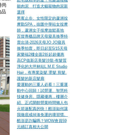
給毛孩精準的愛！毛樂適推機
時尚
能肉泥 打造犬貓寵物肉泥新
的品
選擇
男賓止步、女性限定的蘆洲按
摩勤SPA，徐匯中學站女按摩
師，蘆洲女子按摩放鬆基地
百貨專櫃品牌天母寢具換季特
賣出清-2026天母JO JO寢具
換季拍賣，即日起至5/15天母
家樂福2樓全面2折起超優惠
高CP值新店美髮沙龍-有髮質
淨化的大坪林站L.M.E Studio
Hair，有專業染髮.燙髮.剪髮.
護髮的新店髮廊
愛運動的三重人必看！三重運
動中心回歸！試營運、智慧科
技健身房、隱藏優惠，樓層介
紹、正式開館營業時間懶人包
火箭速配真的快！酷澎如何讓
我徹底戒掉湊免運的壞習慣。
酷澎是詐騙嗎？WOW會員59
元續訂真相大公開