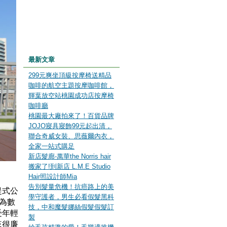
最新文章
299元爽坐頂級按摩椅送精品
咖啡的航空主題按摩咖啡館，
輝葉放空站桃園成功店按摩椅
咖啡廳
桃園最大廠拍來了！百貨品牌
JOJO寢具寢飾99元起出清，
聯合奇威女裝、思薇爾內衣，
全家一站式購足
新店髮廊-萬華the Norris hair
搬家了!到新店 L.M.E Studio
Hair照設計師Mia
告別髮量危機！抗癌路上的美
提式公
學守護者，男生必看假髮黑科
友為數
技，中和魔髮娜絲假髮假髮訂
受年輕
製
來很廉