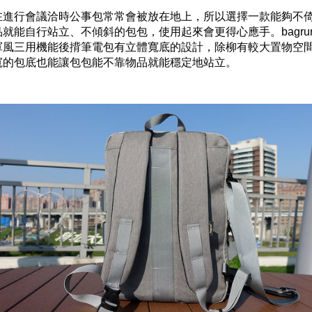
在進行會議洽時公事包常常會被放在地上，所以選擇一款能夠不
品就能自行站立、不傾斜的包包，使用起來會更得心應手。bagru
軍風三用機能後揹筆電包有立體寬底的設計，除柳有較大置物空
寬的包底也能讓包包能不靠物品就能穩定地站立。