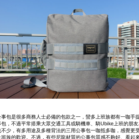
公事包是很多商務人士必備的包款之一，蠻多上班族都有一咖手
事包，不過平常搭乘大眾交通工具或騎機車、騎Ubike上班的朋
也不少，有多用途及多種背法的三用公事包一咖抵多咖，感覺更
上班族的歡迎。不過，有些尼龍材質的公事包質感不夠好、看起