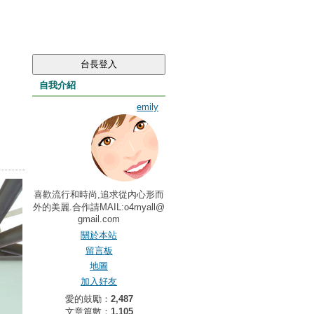
自我介紹
emily
喜歡流行和時尚,追求從內心形而
外的美麗.合作請MAIL:o4myall@
gmail.com
關於本站
留言板
地圖
加入好友
愛的鼓勵：
2,487
文章篇數：
1,105