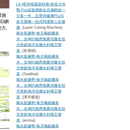
LA NEW母親節特惠-防疫大作
戰.Fun送寵媽咪全店滿額加一
量旅
元多一件，足寶貝健康PLUS
D網
多元選物一站式呵護家人足健
康
, (Laser Cutting Machine)
費力、
喝水新趨勢-每天喝鎂礦泉
水，女神許維恩推薦光隆生技
天然鎂海洋深層水好喝又變
美
, (灰煮婦)
喝水新趨勢-每天喝鎂礦泉
水，女神許維恩推薦光隆生技
天然鎂海洋深層水好喝又變
美
, (Swallow)
喝水新趨勢-每天喝鎂礦泉
水，女神許維恩推薦光隆生技
天然鎂海洋深層水好喝又變
美
, (瀠羊樂源)
喝水新趨勢-每天喝鎂礦泉
水，女神許維恩推薦光隆生技
天然鎂海洋深層水好喝又變
美
, (emma)
喝水新趨勢-每天喝鎂礦泉