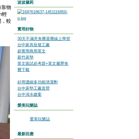
波波黛莉
倚靠物
n輕
間，較
實用好物
30天不滿意免費退費線上學習
台中家具批發工廠
超實用商用英文
新竹床墊
英文面試必考題+英文履歷免
費下載
好用濃縮多功能清潔劑
台中床墊工廠直營
台中清水建案
愛美玩樂誌
愛美玩樂誌
最新回應