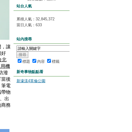
站台人氣
累積人氣：
32,845,372
當日人氣：
633
站內搜尋
門，讓
個好
n台北
標題
內容
標籤
三用機
新奇事物點點看
防潑
可當後
新濠漾4英倫公園
，筆電
攜帶物
勤、出
的商務