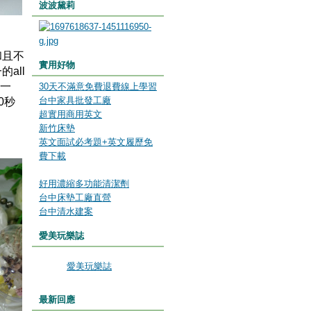
波波黛莉
和且不
實用好物
all
在一
30天不滿意免費退費線上學習
台中家具批發工廠
0秒
超實用商用英文
新竹床墊
英文面試必考題+英文履歷免
費下載
好用濃縮多功能清潔劑
台中床墊工廠直營
台中清水建案
愛美玩樂誌
愛美玩樂誌
最新回應