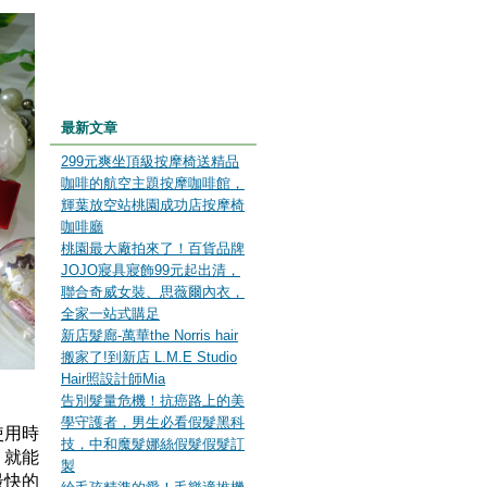
最新文章
299元爽坐頂級按摩椅送精品
咖啡的航空主題按摩咖啡館，
輝葉放空站桃園成功店按摩椅
咖啡廳
桃園最大廠拍來了！百貨品牌
JOJO寢具寢飾99元起出清，
聯合奇威女裝、思薇爾內衣，
全家一站式購足
新店髮廊-萬華the Norris hair
搬家了!到新店 L.M.E Studio
Hair照設計師Mia
告別髮量危機！抗癌路上的美
學守護者，男生必看假髮黑科
使用時
技，中和魔髮娜絲假髮假髮訂
，就能
製
最快的