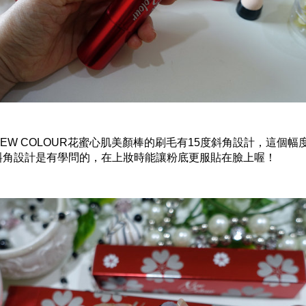
NEW COLOUR花蜜心肌美顏棒的刷毛有15度斜角設計，這個幅
斜角設計是有學問的，在上妝時能讓粉底更服貼在臉上喔！