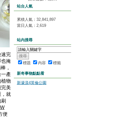
站台人氣
累積人氣：
32,841,897
當日人氣：
2,619
站內搜尋
快速完
厚也掩
標題
內容
標籤
顏棒，
新奇事物點點看
合一產
的植物
新濠漾4英倫公園
能完美
重，就
的刷
EW
方便