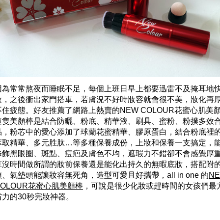
因為常常熬夜而睡眠不足，每個上班日早上都要迅雷不及掩耳地
妝，之後衝出家門搭車，若膚況不好時妝容就會很不美，妝化再
不住疲態。好友推薦了網路上熱賣的NEW COLOUR花蜜心肌美
這隻美顏棒是結合防曬、粉底、精華液、刷具、蜜粉、粉撲多效
品，粉芯中的愛心添加了球蘭花蜜精華、膠原蛋白，結合粉底裡
萃取精華、多元胜肽…等多種保養成份，上妝和保養一支搞定，
修飾黑眼圈、斑點、痘疤及膚色不均，遮瑕力不錯卻不會感覺厚
算沒時間做所謂的妝前保養還是能化出持久的無暇底妝，搭配附
頭、氣墊頭能讓妝容無死角，造型可愛且好攜帶，all in one 的
N
COLOUR花蜜心肌美顏棒
，可說是很少化妝或趕時間的女孩們最
省力的30秒完妝神器。