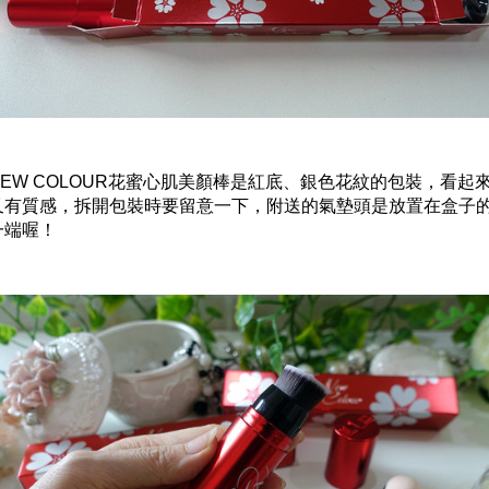
NEW COLOUR花蜜心肌美顏棒是紅底、銀色花紋的包裝，看起
又有質感，拆開包裝時要留意一下，附送的氣墊頭是放置在盒子
一端喔！