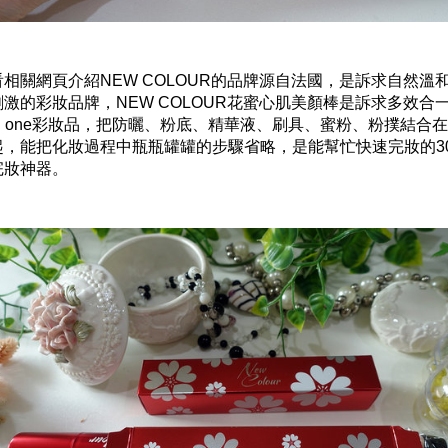
看相關網頁介紹NEW COLOUR的品牌源自法國，是訴求自然溫
刺激的彩妝品牌，NEW COLOUR花蜜心肌美顏棒是訴求多效合一的
in one彩妝品，把防曬、粉底、精華液、刷具、蜜粉、粉撲結合
起，能把化妝過程中瓶瓶罐罐的步驟省略，是能幫忙快速完妝的3
完妝神器。