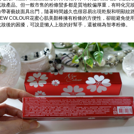
底妝產品。但一般市售的粉條蠻多都是質地較偏厚重，有時化完
像帶著藝妓面具出門，隨著時間越久也很容易出現乾裂和明顯紋
NEW COLOUR花蜜心肌美顏棒擁有粉條的方便性，卻能避免使
化妝後的困擾，可說是懶人上妝的好幫手，還被稱為智孝粉條。