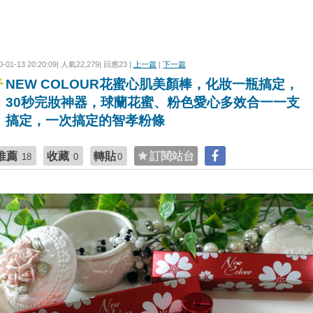
0-01-13 20:20:09| 人氣22,279| 回應23 |
上一篇
|
下一篇
NEW COLOUR花蜜心肌美顏棒，化妝一瓶搞定，
30秒完妝神器，球蘭花蜜、粉色愛心多效合一一支
搞定，一次搞定的智孝粉條
推薦
收藏
轉貼
訂閱站台
18
0
0