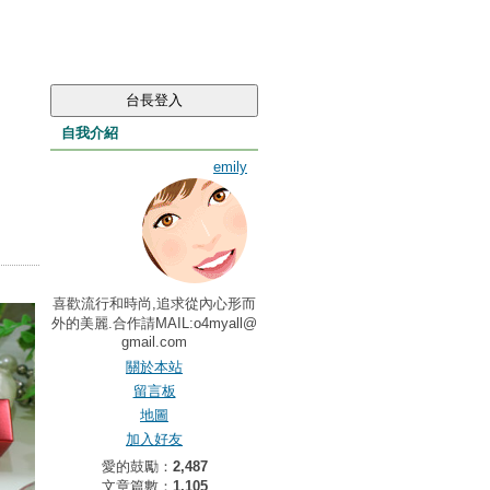
自我介紹
emily
喜歡流行和時尚,追求從內心形而
外的美麗.合作請MAIL:o4myall@
gmail.com
關於本站
留言板
地圖
加入好友
愛的鼓勵：
2,487
文章篇數：
1,105