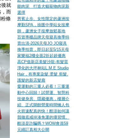
給毛孩精準的愛！毛樂適推機
妝後就
能肉泥 打造犬貓寵物肉泥新
路，而
選擇
用粉條
男賓止步、女性限定的蘆洲按
摩勤SPA，徐匯中學站女按摩
師，蘆洲女子按摩放鬆基地
百貨專櫃品牌天母寢具換季特
賣出清-2026天母JO JO寢具
換季拍賣，即日起至5/15天母
家樂福2樓全面2折起超優惠
高CP值新店美髮沙龍-有髮質
淨化的大坪林站L.M.E Studio
Hair，有專業染髮.燙髮.剪髮.
護髮的新店髮廊
愛運動的三重人必看！三重運
動中心回歸！試營運、智慧科
技健身房、隱藏優惠，樓層介
紹、正式開館營業時間懶人包
火箭速配真的快！酷澎如何讓
我徹底戒掉湊免運的壞習慣。
酷澎是詐騙嗎？WOW會員59
元續訂真相大公開