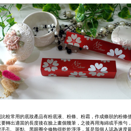
我比較常用的底妝產品有粉底液、粉條、粉霜，作成條狀的粉條
只要轉出適當的長度後在臉上畫個幾筆，之後再用海綿或手推勻
把毛孔、斑點、黑眼圈全修飾得乾乾淨淨，算是我個人認為速度