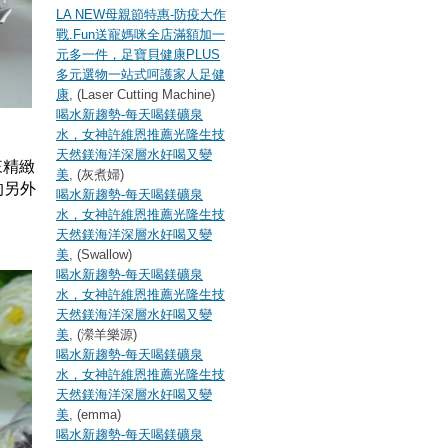
LA NEW母親節特惠-防疫大作
戰.Fun送寵媽咪全店滿額加一
元多一件，足寶貝健康PLUS
多元選物一站式呵護家人足健
康
, (Laser Cutting Machine)
喝水新趨勢-每天喝鎂礦泉
水，女神許維恩推薦光隆生技
天然鎂海洋深層水好喝又變
來精緻
美
, (灰煮婦)
的另外
喝水新趨勢-每天喝鎂礦泉
水，女神許維恩推薦光隆生技
天然鎂海洋深層水好喝又變
美
, (Swallow)
喝水新趨勢-每天喝鎂礦泉
水，女神許維恩推薦光隆生技
天然鎂海洋深層水好喝又變
美
, (瀠羊樂源)
喝水新趨勢-每天喝鎂礦泉
水，女神許維恩推薦光隆生技
天然鎂海洋深層水好喝又變
美
, (emma)
喝水新趨勢-每天喝鎂礦泉