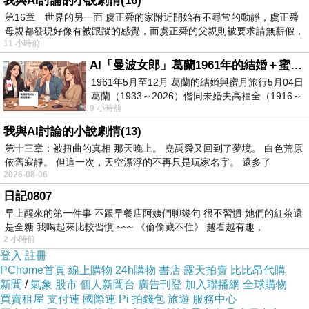
我與AI討論的小說劇情(16)
運班線進行清理整頓，省內所有長途車站20時以
第16章 世界的另一面 虞正舜的家附近開始有不尋常的動靜，虞正舜
母親都發現好像有被跟蹤的感覺，而虞正舜的父親則被要求請無薪假，
後一律不得發車，22時以後長途客車一律不得上
11 小時前
高速。嚴格落實駕駛員停車換人、落地休息制
AI「曼波女郎」葛蘭1961年的結婚＋蜜月旅行 #戀上老電影 #葛蘭 #粟子
度，切實防止駕駛員疲勞駕駛。確保駕駛員24小
1961年5月至12月 葛蘭的結婚與蜜月旅行5月04日
葛蘭（1933～2026）偕同未婚夫高福全（1916～
時累計駕駛時間原則上不超過8小時，日間連續
9 小時前
2004）乘郵輪赴倫敦6月15日於英國倫敦St.S
駕駛不超過4小時，夜
南投縣個人貸款
間連續駕
我與AI討論的小說劇情(13)
駛不超過2小時。1000公裡以上的客運班線必須
第十三章：被扭曲的真相 那天晚上。 堯禹舜又回到了夢境。 白色荒原
落實中途休息制度。10月1日前，凡沒有建立中
依舊寂靜。 但這一次，天空漂浮的不再只是玩家名字。 還多了
2026-08-06
途休息點、不能實現駕駛員落地休息或接駁運輸
日記0807
的線路，要堅決予以停運。嚴禁客運車輛夜間通
早上醒來的第一件事 不跟早餐店阿姨們聊幾句 很不習慣 她們的紅茶還
行達不到安全通行條件的三級以下山區公路。夜
是全糖 我喝起來比較習慣 ~~~ 《偷偷藏不住》 越看越有趣，
2 小時前
間遇暴雨、濃霧等影響安全視距的惡劣天氣時，
登入
註冊
一律暫停客運車輛運行。各地要嚴查校車安全此
PChome首頁
線上購物
24h購物
書店
露天拍賣
比比昂代購
新聞
/
氣象
股市
個人新聞台
廣告刊登
加入聯播網
全球購物
外，全省開學在即，堅決不讓有隱患的車輛從事
買賣租屋
支付連
國際連
Pi 拍錢包
旅遊
服務中心
校車和送子車的營運。對駕駛員有重大交通事故