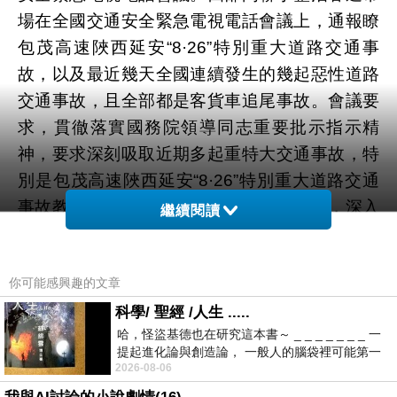
場在全國交通安全緊急電視電話會議上，通報瞭
包茂高速陜西延安“8·26”特別重大道路交通事
故，以及最近幾天全國連續發生的幾起惡性道路
交通事故，且全部都是客貨車追尾事故。會議要
求，貫徹落實國務院領導同志重要批示指示精
神，要求深刻吸取近期多起重特大交通事故，特
別是包茂高速陜西延安“8·26”特別重大道路交通
事故教訓，進一步加大交通安全工作力度，深入
繼續閱讀
開展交通安全專項整治，有效防范和堅決遏制重
特大交通事故發生。為此，省政府決定，由省交
你可能感興趣的文章
通運輸廳牽頭，省公安廳、省安監局、省旅遊局
配合，立即開展為期一個月的客運企業、客運車
科學/ 聖經 /人生 .....
哈，怪盜基德也在研究這本書～ _ _ _ _ _ _ _ 一
輛、客運駕駛人專項排查整治行動。晚8點後，
提起進化論與創造論， 一般人的腦袋裡可能第一
長途車站不許發車從即日起，我省暫停審批1000
2026-08-06
時間就有「 進化論很科
公裡以上的跨省長途客運班線，對現有的長途客