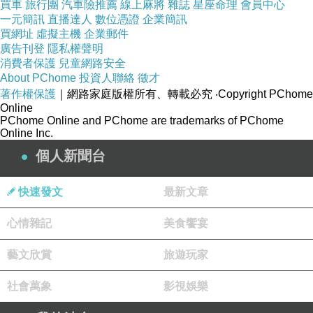
買車
旅行團
汽車險推薦
線上麻將
雜誌
星座命理
會員中心
記錄和被記滿12分的，依法堅決不允許其駕駛校
一元簡訊
直播達人
數位憑證
企業簡訊
買網址
虛擬主機
企業郵件
車和送子車。要采取明察暗訪的形式，堅決杜絕
廣告刊登
隱私權聲明
校車和送子車在營運時間內重復運輸的行為，避
消費者保護
兒童網路安全
About PChome
投資人聯絡
徵才
免校車和送子車在行駛中超速行駛。加大整治送
著作權保護
｜網路家庭版權所有、轉載必究
‧Copyright PChome
子“黑車”力度，對農村、城鄉接合部等地區，堅
Online
PChome Online and PChome are trademarks of PChome
決查處私自從事接送學生的非法營運活動。特別
Online Inc.
是要加強農村紅白喜事包車運輸安全監管，禁止
個人新聞台
紅白喜事承辦人使用無牌、無證車輛和未經技術
檢驗或檢驗不合格的車輛，禁止包租車輛人貨混
快速發文
最新文章
裝，超員、超速、超載、疲勞駕駛、酒後駕駛。
心情雜記
美食饗宴
數字據統計，今年1至7月，我省共發生35起較大
事故，死亡128人，事故起數比去年增加1起，其
藝文欣賞
旅遊玩家
中道路交通事故24起，占較大事故起數的
社會萬象
影視娛樂
68.5%。從事故原因看，絕大多數是由於違法違
章所引起。截至2011年底，全省通車裡程達30萬