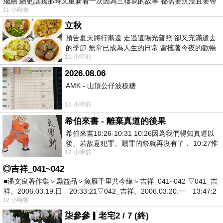
繼續 續更讓我那時又重新看一次因為三樓寫的故事 都需要沉浸且要帶
11 小時前
有
立秋
預告夏天將行漸遠 走過這陽光普照 卻又充滿逝去
的季節 無常已成為人生的日常 當擁著今夜的歡暢
11 小時前
舒心 轉眼驟成昨日 而明晨 太陽
2026.08.06
AMK - 山頂公仔波板糖
11 小時前
希伯來書 - 離棄真道的後果
希伯來書10:26-10:31 10:26因為我們得知真道以
後、若故意犯罪、贖罪的祭就再沒有了． 10:27惟
12 小時前
有戰懼等候審判和那燒滅眾敵人的烈火
◎吉祥_041~042
■潘文良著作集＞勵益品＞魚雁千里共今緣＞吉祥_041~042 ▽041_吉
祥。2006.03.19.日 20:33:21▽042_吉祥。2006.03.20.一 13:47:2
12 小時前
柒參參▎老宅2 / 7 (終)