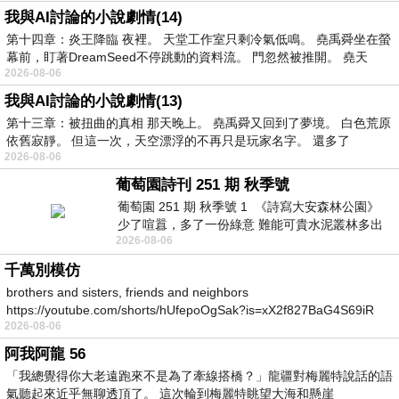
我與AI討論的小說劇情(14)
第十四章：炎王降臨 夜裡。 天堂工作室只剩冷氣低鳴。 堯禹舜坐在螢
幕前，盯著DreamSeed不停跳動的資料流。 門忽然被推開。 堯天
2026-08-06
我與AI討論的小說劇情(13)
第十三章：被扭曲的真相 那天晚上。 堯禹舜又回到了夢境。 白色荒原
依舊寂靜。 但這一次，天空漂浮的不再只是玩家名字。 還多了
2026-08-06
葡萄園詩刊 251 期 秋季號
葡萄園 251 期 秋季號 1 《詩寫大安森林公園》
少了喧囂，多了一份綠意 難能可貴水泥叢林多出
2026-08-06
一
千萬別模仿
brothers and sisters, friends and neighbors
https://youtube.com/shorts/hUfepoOgSak?is=xX2f827BaG4S69iR
2026-08-06
https
阿我阿龍 56
「我總覺得你大老遠跑來不是為了牽線搭橋？」龍疆對梅麗特說話的語
氣聽起來近乎無聊透頂了。 這次輪到梅麗特眺望大海和懸崖