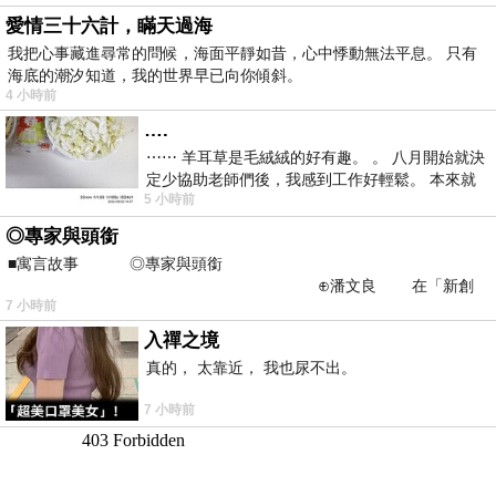
愛情三十六計，瞞天過海
我把心事藏進尋常的問候，海面平靜如昔，心中悸動無法平息。 只有
海底的潮汐知道，我的世界早已向你傾斜。
4 小時前
….
⋯⋯ 羊耳草是毛絨絨的好有趣。 。 八月開始就決
定少協助老師們後，我感到工作好輕鬆。 本來就
5 小時前
不是我的工作啊。 真
◎專家與頭銜
■寓言故事 ◎專家與頭銜
⊕潘文良 在「新創
7 小時前
之谷」裡——
入禪之境
真的， 太靠近， 我也尿不出。
7 小時前