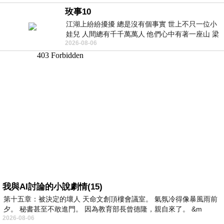
玫事10
江湖上紛紛擾擾 總是沒有個事實 世上不只一位小
娃兒 人間總有千千萬萬人 他們心中有著一座山 梁
2026-08-06
山佛山泰華衡恆嵩 一山之高
我與AI討論的小說劇情(15)
第十五章：被決定的壞人 天命文創頂樓會議室。 氣氛冷得像暴風雨前
夕。 秘書甚至不敢進門。 因為教育部長曾德隆，親自來了。 &m
2026-08-06