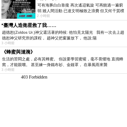
可有海豚白白靠攏 再次遙迢氣旋 可再饒過一遍窮
弱 雖人間活動 已達文明極致之浪費 但又何干質樸
2 小時前
者 只能白白陪葬
*臺灣人造衛星救了我……
趙德恕(Zoldos Ur.)神父還活著的時候: 他怕見太陽光 我有一次去上趙
德恕神父研究所的課程， 趙神父把窗簾放下， 他說:陽
3 小時前
《蜂蜜與漣漪》
生活的苦悶之處，必有其蜂蜜。 你說要學習蜜獾，毫不畏懼地 直搗蜂
窩，才能親嚐。 甚至練一身鐵布衫、金鐘罩， 在暴風雨來襲
3 小時前