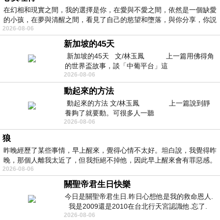
在幻相和現實之間，我的選擇是你，在愛與不愛之間，依然是一個缺愛
的小孩，在夢與清醒之間，看見了自己的慾望和墮落，與你分享，你説
2026-08-06
新加坡的45天
新加坡的45天 文/林玉鳳 上一篇用佛得角
的世界盃故事，談「中葡平台」這
2026-08-06
動起來的方法
動起來的方法 文/林玉鳳 上一篇說到靜
養夠了就要動。可很多人一聽
2026-08-06
狼
昨晚經歷了某些事情，早上醒來，覺得心情不太好。坦白說，我覺得昨
晚，那個人離我太近了，但我拒絕不掉他，因此早上醒來會有罪惡感。
2026-08-06
關聖帝君生日快樂
今日是關聖帝君生日.昨日心想他是我的救命恩人.
我是2009還是2010在台北行天宮認識他.忘了.
2026-08-06
一個奇摩交友的網友學