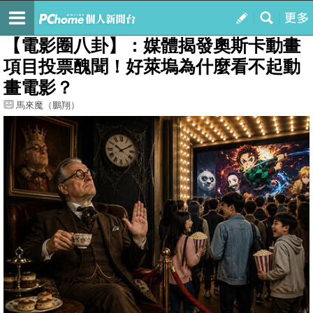
我的
最新文章
【電影圈八卦】：媒體揭發奧斯卡動畫
項目投票醜聞！好萊塢為什麼看不起動
畫電影？
馬來魔（鵬翔）