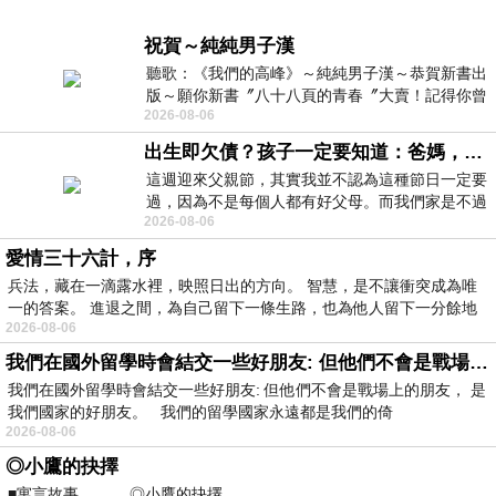
祝賀～純純男子漢
聽歌：《我們的高峰》～純純男子漢～恭賀新書出
版～願你新書〞八十八頁的青春〞大賣！記得你曾
2026-08-06
經在我的版留言…「好讚的圖^^感覺大家
出生即欠債？孩子一定要知道：爸媽，其實我不欠你們
這週迎來父親節，其實我並不認為這種節日一定要
過，因為不是每個人都有好父母。而我們家是不過
2026-08-06
節的，平時也沒什麼儀式感，生活趨近冷
愛情三十六計，序
兵法，藏在一滴露水裡，映照日出的方向。 智慧，是不讓衝突成為唯
一的答案。 進退之間，為自己留下一條生路，也為他人留下一分餘地
2026-08-06
我們在國外留學時會結交一些好朋友: 但他們不會是戰場上的朋友
我們在國外留學時會結交一些好朋友: 但他們不會是戰場上的朋友， 是
我們國家的好朋友。 我們的留學國家永遠都是我們的倚
2026-08-06
◎小鷹的抉擇
■寓言故事 ◎小鷹的抉擇