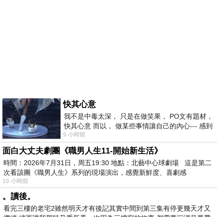
快其心意
我不是中毒太深， 只是在做笑果， PO文有題材，
快其心意 而以， 做某些事情讓自己的內心--- 感到
9 小時前
愉快。
面白大丈夫劇團《職男人生11-開始新生活》
時間：2026年7月31日，周五19:30 地點：北藝中心球劇場 這是第二
次看該團《職男人生》系列的現場演出，感覺新鮮度、喜劇感
10 小時前
。讀後。
看完三樓的老宅2雖然明天才有後記其實中間到第三集有停更幾天才又