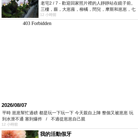
老宅2 / 7 - 歡迎回家照片裡的人靜靜站在鏡子前。
三樓，廄，大崽蕥，柳橘，閆兒，摩斯和崽崽，七
12 小時前
個人整整齊齊地站在鏡框之外，如同
2026/08/07
平時 崽崽幫忙過磅 都是玩一下玩一下 今天親自上陣 整個又被崽崽 玩
到水泄不通 塞到爆炸 / 不過從崽崽自己親
12 小時前
我的活動假牙