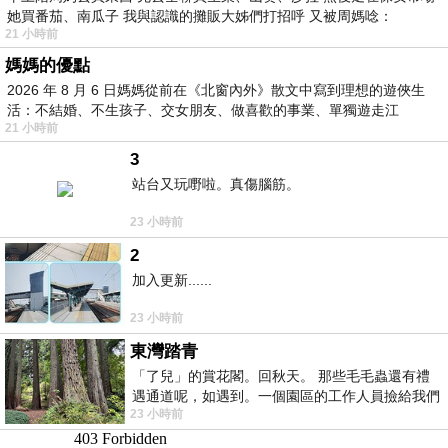
她買番茄、南瓜子 我與認識的攤販大姊們打招呼 又被周媽唸：
21 小時前
媽媽的優點
2026 年 8 月 6 日媽媽從前在《北窗內外》散文中寫到理想的遊俠生
活：不結婚、不生孩子、交女朋友、做喜歡的事業、單獨遊走江
21 小時前
湖⋯⋯，
3
站台又玩嘢啦。真傷腦筋。
23 小時前
2
加入更新......
23 小時前
東灣踏青
「了兒」的賞花閣。回秋天。 那些毛毛蟲還有禮
遇通道呢，如遇到。一個園區的工作人員撿給我們
23 小時前
細賞。