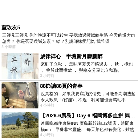
藍玫友5
三師兄三師兄 你昨晚說不可以殺生 要我放過蟑螂給生路 今天的燉大肉
怎辦？ 你是否要虔誠茹素？ 蛤？別說師妹愛記仇 我希望
3 小時前
歲律禪心 - 半塘新月朦朧醉
來到了立秋 ， 意味著夏天即將過去 ， 秋 ，揪也
， 物於此而揪歛 ， 與格友分享此立秋聯。
3 小時前
88節讀88頁的青春
說真格的，如果我要寫我的情史，可能會高潮迭起
令人歎息！(好酸)，不過，我可能也會萬劫不
4 小時前
復...，每天跪鍵盤還是被判了花心的罪
【2026-6廣島】Day 6 福岡博多血拼 與機場接送少年司機深夜對談
連四晚都住東橫INN 廣島新幹線口2號店，這間東
橫inn，早餐非常豐盛。 每天菜色都有變化，雖然
4 小時前
看到工作人員拿出料理包加熱，但