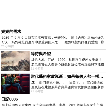
媽媽的需求
2026 年 8 月 6 日我希望能有靈感，平靜的心，寫《媽媽》這系列好久
好久，媽媽確是我生命中最重要的人之一，雖然很想媽媽像我愛她一樣
20 小時前
等待與希望
紅色大地，莊喆，1990。亂世浮生仍想立身處世
老老實實做人撫著心跳聽音辨位依憑直覺與本能鑽
21 小時前
向裂隙的亮處探索另一個心聲另一個共鳴的
當代藝術家盧嵐新：如果每個人都一樣，這世界該有多無聊？
🏛️ 「他們說我不像。」「我笑了。」 當代藝術家
盧嵐新在此幅兼具古典典雅與當代抽象語彙的新作
21 小時前
中，以沈靜的藍色空間為背景，描繪了
日記0806
早上陪周媽去買東西 先去全聯買生菜、山葵、沙拉 然後走在保安市場