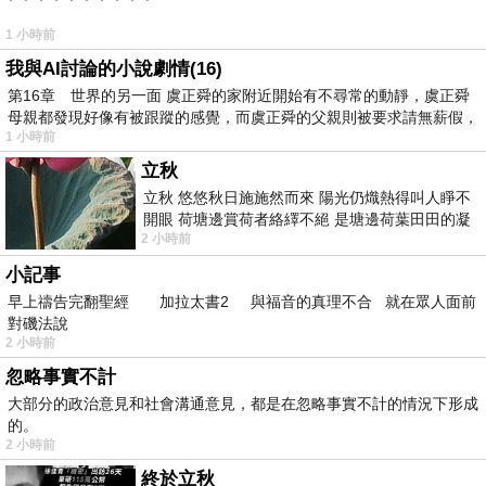
1 小時前
我與AI討論的小說劇情(16)
第16章 世界的另一面 虞正舜的家附近開始有不尋常的動靜，虞正舜
母親都發現好像有被跟蹤的感覺，而虞正舜的父親則被要求請無薪假，
1 小時前
立秋
立秋 悠悠秋日施施然而來 陽光仍熾熱得叫人睜不
開眼 荷塘邊賞荷者絡繹不絕 是塘邊荷葉田田的凝
2 小時前
望 風中飄逸的是映日荷花別樣紅
小記事
早上禱告完翻聖經 加拉太書2 與福音的真理不合 就在眾人面前
對磯法說
2 小時前
忽略事實不計
大部分的政治意見和社會溝通意見，都是在忽略事實不計的情況下形成
的。
2 小時前
終於立秋