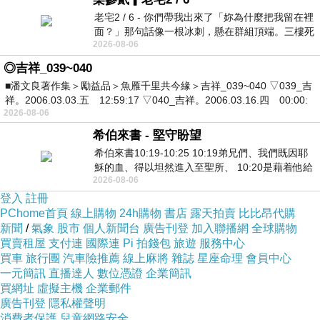
老宅2 / 6 - 你們帶我出來了「妳為什麼把我留在裡
面？」那句話像一根冰刺，懸在群組頂端。三樓死
2026-08-06
死盯著照片裡的人。那個人確實站在
◎吉祥_039~040
■潘文良著作集＞勵益品＞魚雁千里共今緣＞吉祥_039~040 ▽039_吉
祥。2006.03.03.五 12:59:17 ▽040_吉祥。2006.03.16.四 00:00:
2026-08-06
希伯來書 - 堅守盼望
希伯來書10:19-10:25 10:19弟兄們、我們既因耶
穌的血、得以坦然進入至聖所、 10:20是藉着他給
2026-08-06
我們開了一條又新又活的路從幔子經過
登入
註冊
PChome首頁
線上購物
24h購物
書店
露天拍賣
比比昂代購
新聞
/
氣象
股市
個人新聞台
廣告刊登
加入聯播網
全球購物
買賣租屋
支付連
國際連
Pi 拍錢包
旅遊
服務中心
買車
旅行團
汽車險推薦
線上麻將
雜誌
星座命理
會員中心
一元簡訊
直播達人
數位憑證
企業簡訊
買網址
虛擬主機
企業郵件
廣告刊登
隱私權聲明
消費者保護
兒童網路安全