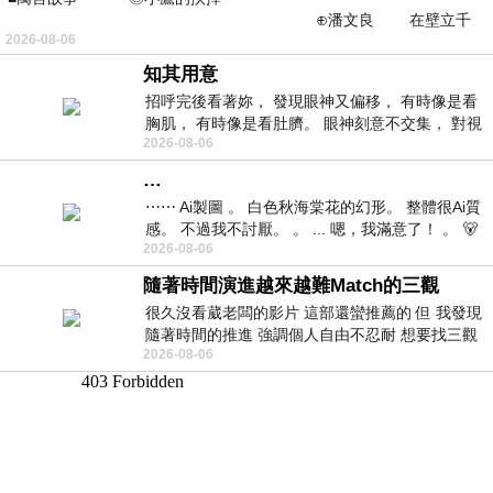
⊕潘文良 在壁立千
2026-08-06
仞的懸崖上，有一座遮天蔽
知其用意
招呼完後看著妳， 發現眼神又偏移， 有時像是看
胸肌， 有時像是看肚臍。 眼神刻意不交集， 對視
2026-08-06
視線不對齊， 讓我很難不
…
⋯⋯ Ai製圖 。 白色秋海棠花的幻形。 整體很Ai質
感。 不過我不討厭。 。 ... 嗯，我滿意了！ 。 🐻
2026-08-06
昨中
隨著時間演進越來越難Match的三觀
很久沒看葳老闆的影片 這部還蠻推薦的 但 我發現
隨著時間的推進 強調個人自由不忍耐 想要找三觀
2026-08-06
接近的不要說對象 連朋友都超