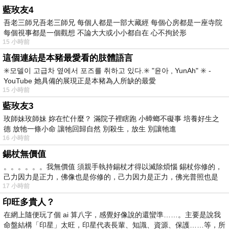
藍玫友4
吾老三師兄吾老三師兄 每個人都是一部大藏經 每個心房都是一座寺院
每個視事都是一個觀想 不論大大或小小都自在 心不拘於形
15 小時前
這個連結是本豬最愛看的肢體語言
✳️모델이 고급차 옆에서 포즈를 취하고 있다.✳️ "윤아 , YunAh" ✳️ -
YouTube 她具備的展現正是本豬為人所缺的最愛
15 小時前
藍玫友3
玫師妹玫師妹 妳在忙什麼？ 滿院子裡瞎跑 小蟑螂不礙事 培養好生之
德 放牠一條小命 讓牠回歸自然 別殺生，放生 別讓牠進
16 小時前
錫杖無價值
。。。。。。我無價值 須親手執持錫杖才得以滅除煩惱 錫杖你修的，
己力因力是正力，佛像也是你修的，己力因力是正力，佛光普照也是
17 小時前
印旺多貴人？
在網上隨便玩了個 ai 算八字，感覺好像說的還蠻準……。主要是說我
命盤結構「印星」太旺，印星代表長輩、知識、資源、保護……等，所