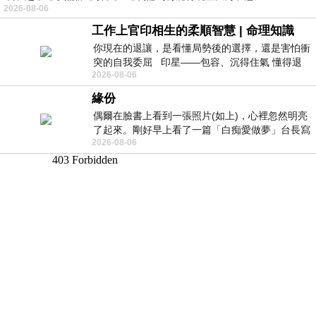
2026-08-06
工作上官印相生的柔順智慧 | 命理知識
你現在的退讓，是看懂局勢後的選擇，還是害怕衝
突的自我委屈 印星——包容、沉得住氣 懂得退
2026-08-06
一步觀察，不會
緣份
偶爾在臉書上看到一張照片(如上)，心裡忽然明亮
了起來。剛好早上看了一篇「白痴愛做夢」台長寫
2026-08-06
的貼文，在回顧年輕時瘋狂愛上