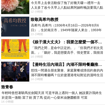
今天早上去拿活動假了拖了好幾天囉~~禮拜一去
人太多了改今天早上八點結果阿姊昨晚說要我八點
12 小時前
去西螺農會~回到莿桐都8點半多了
致敬高希均教授
高希均 高希均（1936年4月16日—2026年8月6
日），生於南京市，1949年隨家人來台，1959年
13 小時前
赴美深造並取得經濟發展博士學位。曾任
《娘子漢大丈夫》：我要怎麼愛一個不存在的人？
「我們之間，是命中註定的。」「但我們才初次見
面。」「聽好，我是戀愛高手、情史豐富，我很清
14 小時前
楚這種感覺，你我之間的那種感覺，現
【漫時生活內湖店】內湖不限時餐廳推薦｜捷運港墘站美食，聚餐、約會、家庭聚會首選，正餐甜點一次滿足
想找一間適合朋友聚會、家庭聚餐或情侶約會的內
湖不限時餐廳嗎？位於捷運港墘站附近的漫時生活
14 小時前
內湖店，從捷運站步行約4分鐘即可抵
致青春
年輕時曾想著騎馬仗劍闖天涯 可是半路上遇到一個人 她說要許我終生
於是我一激動 當了劍 賣了馬 從此一心柴米油鹽醬醋茶 可當
14 小時前