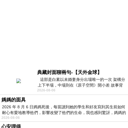
典藏封面聊兩句-【天外金球】
這部是白素以未婚妻身分出場唯一的一次 架構分
上下半場，中場則在《原子空間》開小差 故事背
2026-08-06
景影射西藏境外流亡 地下組織
媽媽的面具
2026 年 8 月 6 日媽媽死後，每當讀到她的學生和好友寫到其生前如何
耐心有愛地教導他們，影響改變了他們的生命，我也感到驚訝，媽媽的
2026-08-06
心安理得