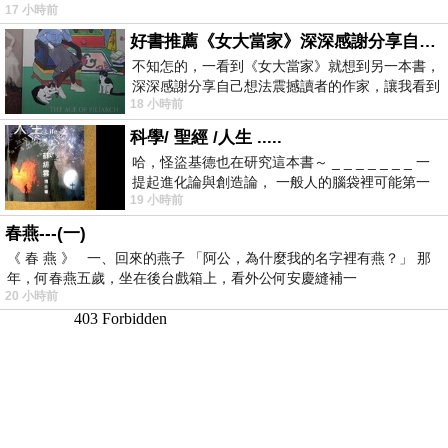
17 小時前
好書推薦《女大當家》深深感謝分享自己想法震撼讀者的作家，讓我看到不同樣貌的家庭！
不知怎的，一看到《女大當家》就想到另一本書，
深深感謝分享自己想法震撼讀者的作家，讓我看到
18 小時前
不同樣貌的家庭！ 《女大
科學/ 聖經 /人生 .....
哈，怪盜基德也在研究這本書～ _ _ _ _ _ _ _ 一
提起進化論與創造論， 一般人的腦袋裡可能第一
19 小時前
時間就有「 進化論很科
春燕---(一)
《 春 燕 》 一、回來的燕子 「阿公，為什麼我的名字裡有燕？」 那
年，何春燕五歲，坐在後台戲箱上，看外公何安慶縫補一
20 小時前