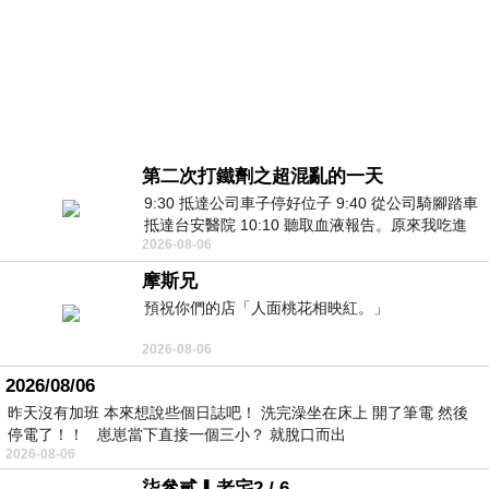
第二次打鐵劑之超混亂的一天
9:30 抵達公司車子停好位子 9:40 從公司騎腳踏車
抵達台安醫院 10:10 聽取血液報告。原來我吃進
2026-08-06
去的 B12 彌可保並非沒有吸收而是超
摩斯兄
預祝你們的店「人面桃花相映紅。」
2026-08-06
2026/08/06
昨天沒有加班 本來想說些個日誌吧！ 洗完澡坐在床上 開了筆電 然後
停電了！！ 崽崽當下直接一個三小？ 就脫口而出
2026-08-06
柒參貳▎老宅2 / 6