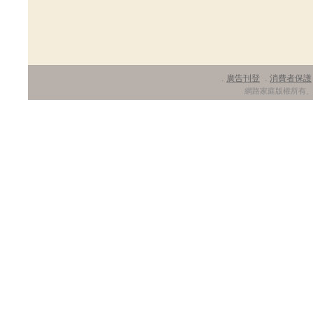
廣告刊登
消費者保護
．
．
網路家庭版權所有、轉載必究