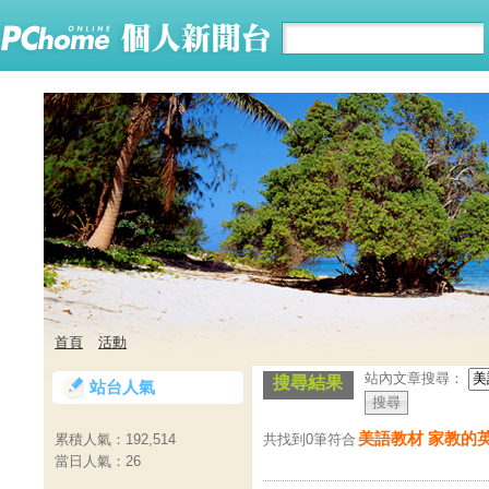
首頁
活動
站內文章搜尋：
搜尋結果
站台人氣
美語教材 家教的
共找到0筆符合
累積人氣：
192,514
當日人氣：
26