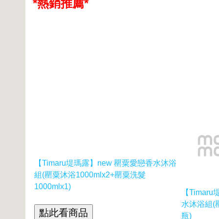
*熱銷推薦*
【Timaru堤瑪露】new 罌粟愛戀香水沐浴
組(罌粟沐浴1000mlx2+罌粟洗髮
1000mlx1)
【Timar
水沐浴組(
瓶)