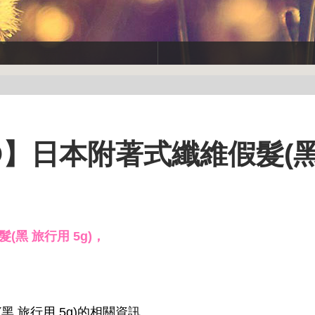
O】日本附著式纖維假髮(黑
(黑 旅行用 5g)，
!
黑 旅行用 5g)的相關資訊