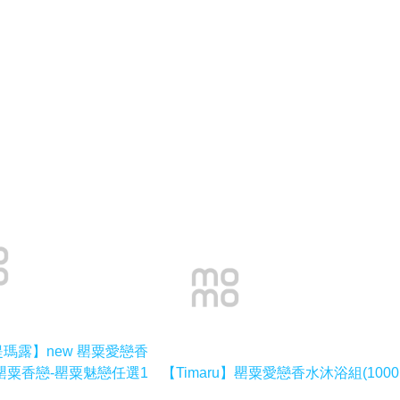
u堤瑪露】new 罌粟愛戀香
罌粟香戀-罌粟魅戀任選1
【Timaru】罌粟愛戀香水沐浴組(1000m