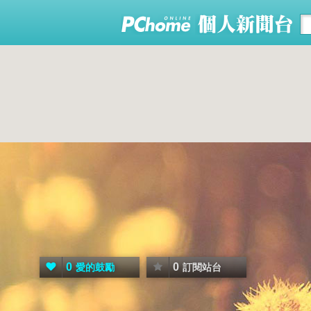
0
0
愛的鼓勵
訂閱站台