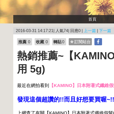
首頁
2016-03-31 14:17:21| 人氣74| 回應0 |
上一篇
|
下一篇
推薦
0
收藏
0
轉貼
0
訂閱站台
熱銷推薦~【KAMIN
用 5g)
最近在網拍看到
【KAMINO】日本附著式纖維假髮
發現這個超讚的!!而且好想要買喔~!
上網查了有關【KAMINO】日本附著式纖維假髮(