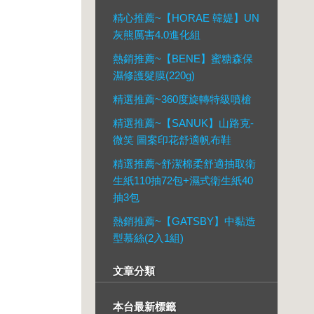
精心推薦~【HORAE 韓媞】UN
灰熊厲害4.0進化組
熱銷推薦~【BENE】蜜糖森保
濕修護髮膜(220g)
精選推薦~360度旋轉特級噴槍
精選推薦~【SANUK】山路克-
微笑 圖案印花舒適帆布鞋
精選推薦~舒潔棉柔舒適抽取衛
生紙110抽72包+濕式衛生紙40
抽3包
熱銷推薦~【GATSBY】中黏造
型慕絲(2入1組)
文章分類
本台最新標籤