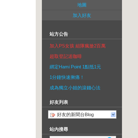
地圖
加入好友
站方公告
加入PS女孩 組隊瘋搶2百萬
超取登記送咖啡
綁定Hami Point 1點抵1元
1分鐘快速揪痛！
成為獨立小姐的滾錢心法
好友列表
好友的新聞台Blog
站內搜尋