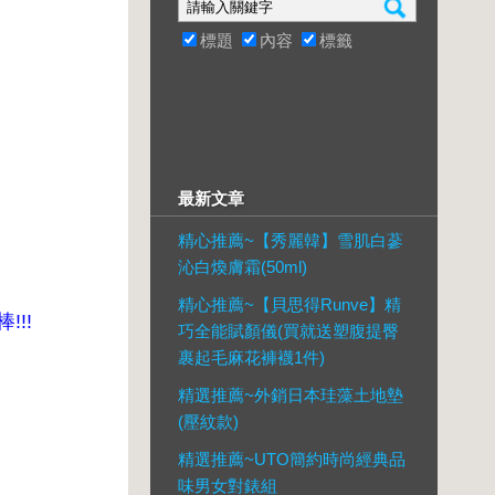
標題
內容
標籤
最新文章
精心推薦~【秀麗韓】雪肌白蔘
沁白煥膚霜(50ml)
精心推薦~【貝思得Runve】精
!!
巧全能賦顏儀(買就送塑腹提臀
裹起毛麻花褲襪1件)
精選推薦~外銷日本珪藻土地墊
(壓紋款)
精選推薦~UTO簡約時尚經典品
味男女對錶組