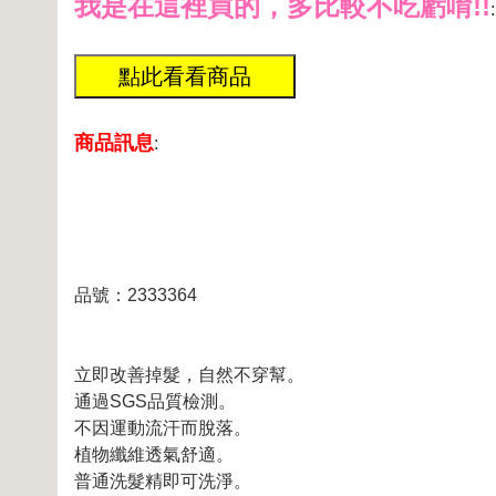
我是在這裡買的，多比較不吃虧唷!!
:
商品訊息
:
品號：2333364
立即改善掉髮，自然不穿幫。
通過SGS品質檢測。
不因運動流汗而脫落。
植物纖維透氣舒適。
普通洗髮精即可洗淨。