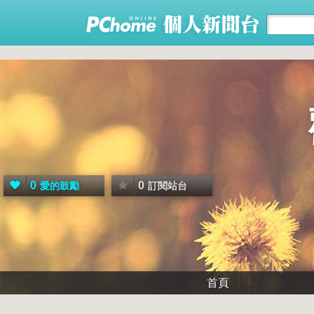
0
0
愛的鼓勵
訂閱站台
首頁