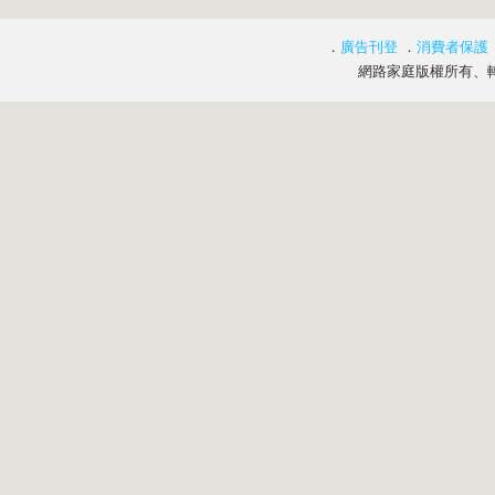
．
廣告刊登
．
消費者保護
網路家庭版權所有、轉載必究 