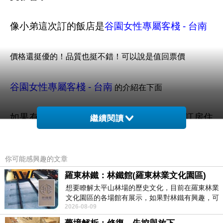
像小弟這次訂的飯店是
谷園女性專屬客棧 - 台南
價格還挺優的！品質也挺不錯！可以說是值回票價
谷園女性專屬客棧 - 台南
的介紹在下面
如果有興趣到這附近玩的，不妨可以在這訂房住
繼續閱讀
看看喔！
你可能感興趣的文章
PS.若您家裡有0~4歲的小朋友，
點我進入索取免
羅東林鐵：林鐵館(羅東林業文化園區)
費《迪士尼美語世界試用包》
想要瞭解太平山林場的歷史文化，目前在羅東林業
文化園區的各場館有展示，如果對林鐵有興趣，可
限量特優價格按鈕
2026-08-09
以到林鐵館。 這裡展示從山下