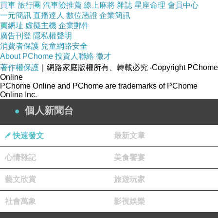
買車
旅行團
汽車險推薦
線上麻將
雜誌
星座命理
會員中心
一元簡訊
直播達人
數位憑證
企業簡訊
買網址
虛擬主機
企業郵件
廣告刊登
隱私權聲明
消費者保護
兒童網路安全
About PChome
投資人聯絡
徵才
著作權保護
｜網路家庭版權所有、轉載必究
‧Copyright PChome
Online
PChome Online and PChome are trademarks of PChome
Online Inc.
個人新聞台
快速發文
最新文章
心情雜記
美食饗宴
藝文欣賞
旅遊玩家
社會萬象
影視娛樂