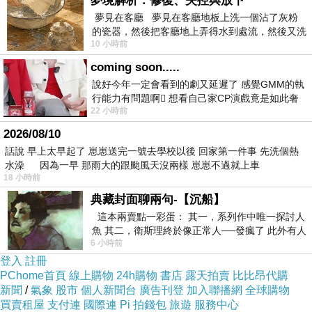
夢境解析：修復、失控與放下
夢見在客廳 夢見在客廳地板上洗一個沾了灰粉
的瓷器，然後把客廳地上弄得水到處流，然後又洗
10 小時前
一頂棒球潮帽，後來發現帽
coming soon.....
說好今年一定會看到的劇又延遲了 感覺GMM的執
行能力有問題啊🫩 想看自己家CP演戲竟是如此奢
22 小時前
侈的事 GMM你說看看啊😑 先把劇放
2026/08/10
話說 早上太早起了 崽崽送完一號去學校以後 回家第一件事 先洗個熱
水澡 因為一早 那雨大的跟颱風天沒兩樣 崽崽不過就上車
18 小時前
典藏封面聊兩句-【沉船】
這本兩賣點一彩蛋： 其一，系列作中唯一探討人
魚 其二，衛斯理終於像正常人──發瘋了 此外有人
6 小時前
在南極打死北極熊（@《地心
登入
註冊
PChome首頁
線上購物
24h購物
書店
露天拍賣
比比昂代購
新聞
/
氣象
股市
個人新聞台
廣告刊登
加入聯播網
全球購物
買賣租屋
支付連
國際連
Pi 拍錢包
旅遊
服務中心