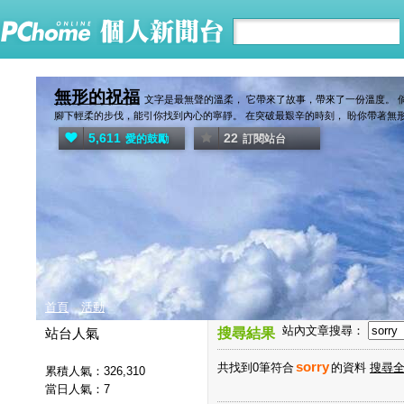
無形的祝福
文字是最無聲的溫柔， 它帶來了故事，帶來了一份溫度。 
腳下輕柔的步伐，能引你找到內心的寧靜。 在突破最艱辛的時刻， 盼你帶著無
5,611
22
愛的鼓勵
訂閱站台
首頁
活動
站內文章搜尋：
站台人氣
搜尋結果
sorry
共找到0筆符合
的資料
搜尋全
累積人氣：
326,310
當日人氣：
7