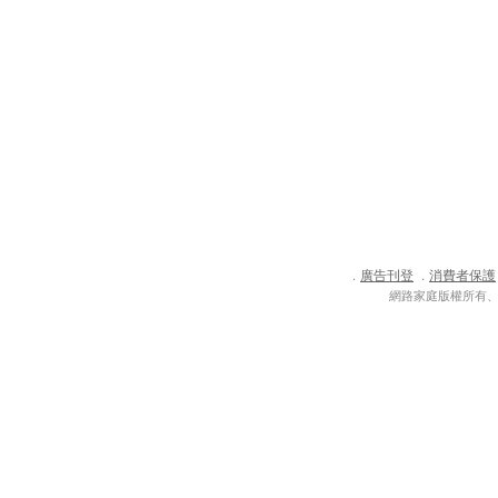
廣告刊登
消費者保護
．
．
網路家庭版權所有、轉載必究