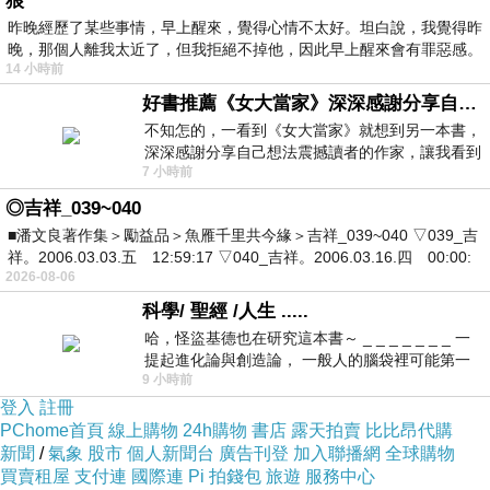
狼
在他們之間的故事裡，會一路走的平順嗎?
昨晚經歷了某些事情，早上醒來，覺得心情不太好。坦白說，我覺得昨
當兩個天南地北的人說好一起時
晚，那個人離我太近了，但我拒絕不掉他，因此早上醒來會有罪惡感。
他們當初所堅持的心意，走到最後會變質嗎?
14 小時前
好書推薦《女大當家》深深感謝分享自己想法震撼讀者的作家，讓我看到不同樣貌的家庭！
不知怎的，一看到《女大當家》就想到另一本書，
如果一樣簡單的東西最能擄獲人心
深深感謝分享自己想法震撼讀者的作家，讓我看到
那麼，我信了。
7 小時前
不同樣貌的家庭！ 《女大
沒有細水長流的感情，至少我們曾擁有一段故
◎吉祥_039~040
事。
■潘文良著作集＞勵益品＞魚雁千里共今緣＞吉祥_039~040 ▽039_吉
祥。2006.03.03.五 12:59:17 ▽040_吉祥。2006.03.16.四 00:00:
2026-08-06
不再思考下去未來這種複雜的問題
科學/ 聖經 /人生 .....
也不再討論這樣的兩個人結合會有什麼火花
哈，怪盜基德也在研究這本書～ _ _ _ _ _ _ _ 一
提起進化論與創造論， 一般人的腦袋裡可能第一
延順著時間的流逝，我們將一同成長。
9 小時前
時間就有「 進化論很科
登入
註冊
PChome首頁
將那份最簡單的情感，發揮的淋漓盡致
線上購物
24h購物
書店
露天拍賣
比比昂代購
新聞
/
氣象
股市
個人新聞台
廣告刊登
加入聯播網
全球購物
這次，在請你們每一個人，祝福我們一次。
買賣租屋
支付連
國際連
Pi 拍錢包
旅遊
服務中心