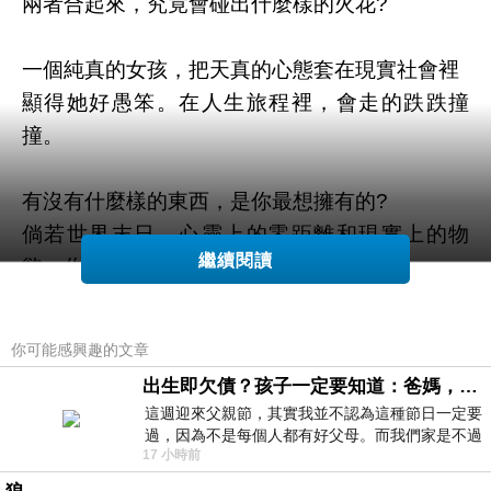
兩者合起來，究竟會碰出什麼樣的火花?
一個純真的女孩，把天真的心態套在現實社會裡
顯得她好愚笨。在人生旅程裡，會走的跌跌撞
撞。
有沒有什麼樣的東西，是你最想擁有的?
倘若世界末日，心靈上的零距離和現實上的物
繼續閱讀
慾，你選擇哪一個?
如果是我，我選擇心靈上的零距離
你可能感興趣的文章
畢竟，現實上的物質，我們能在重新擁有
出生即欠債？孩子一定要知道：爸媽，其實我不欠你們
然而兩個人心貼心的距離，卻僅有一次。
這週迎來父親節，其實我並不認為這種節日一定要
過，因為不是每個人都有好父母。而我們家是不過
17 小時前
節的，平時也沒什麼儀式感，生活趨近冷
當兩個截然不同的人說好要一起努力時