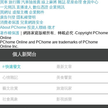
買車
旅行團
汽車險推薦
線上麻將
雜誌
星座命理
會員中心
一元簡訊
直播達人
數位憑證
企業簡訊
買網址
虛擬主機
企業郵件
廣告刊登
隱私權聲明
消費者保護
兒童網路安全
曾經，他和她
上一篇：
About PChome
投資人聯絡
徵才
聆聽，最後的告白
著作權保護
下一篇：
｜網路家庭版權所有、轉載必究
‧Copyright PChome
Online
PChome Online and PChome are trademarks of PChome
Online Inc.
個人新聞台
快速發文
最新文章
心情雜記
美食饗宴
amyellow
2010-03-19 19:34:10
藝文欣賞
旅遊玩家
你來我的blog 我看到就點近來:)
我喜歡你的文章 都很有feel<3
社會萬象
影視娛樂
也很鼓舞人心 哈哈