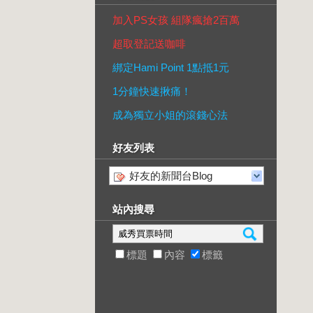
加入PS女孩 組隊瘋搶2百萬
超取登記送咖啡
綁定Hami Point 1點抵1元
1分鐘快速揪痛！
成為獨立小姐的滾錢心法
好友列表
好友的新聞台Blog
站內搜尋
標題
內容
標籤