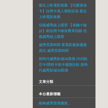
最近上映電影推薦 【玩樂激省
卡】信用卡達人都刷這張 最近
上映電影推薦
信義威秀線上購票 【省錢小秘
訣】刷信用卡繳保費享回饋 信
義威秀線上購票
威秀買票時間 看電影最新優惠
資訊 威秀買票時間
新時代威秀影城3d票價 2020航
空卡/哩程卡刷卡優惠比較 新時
代威秀影城3d票價
文章分類
本台最新標籤
板橋威秀票價優惠
、