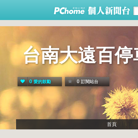
台南大遠百停
0
0
愛的鼓勵
訂閱站台
首頁