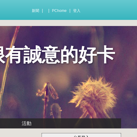
|
|
|
新聞
PChome
登入
很有誠意的好卡
活動