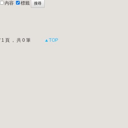
內容
標籤
 / 1 頁 ， 共 0 筆
▲TOP