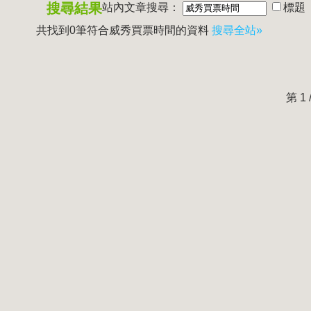
搜尋結果
站內文章搜尋：
標題
共找到0筆符合
威秀買票時間
的資料
搜尋全站»
第 1