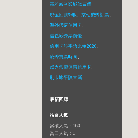
高雄威秀影城3d票價
、
現金回饋%數
、
京站威秀訂票
、
海外代購信用卡
、
信義威秀票價優
、
信用卡旅平險比較2020
、
威秀買票時間
、
威秀票價優惠信用卡
、
刷卡旅平險眷屬
最新回應
站台人氣
累積人氣：
160
當日人氣：
0