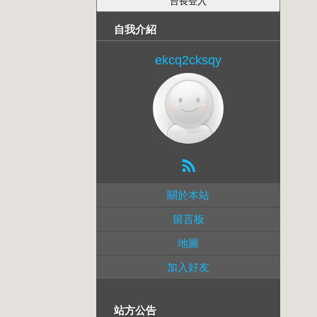
自我介紹
ekcq2cksqy
關於本站
留言板
地圖
加入好友
站方公告