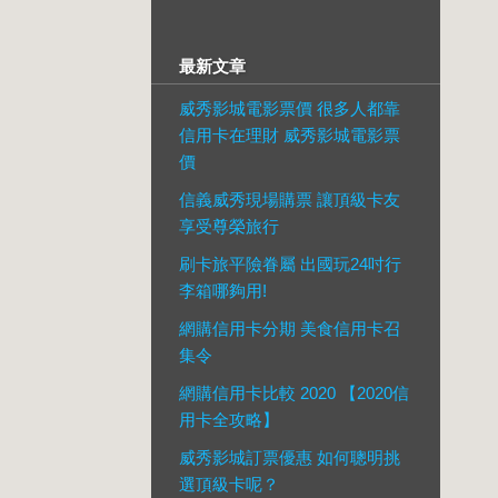
最新文章
威秀影城電影票價 很多人都靠
信用卡在理財 威秀影城電影票
價
信義威秀現場購票 讓頂級卡友
享受尊榮旅行
刷卡旅平險眷屬 出國玩24吋行
李箱哪夠用!
網購信用卡分期 美食信用卡召
集令
網購信用卡比較 2020 【2020信
用卡全攻略】
威秀影城訂票優惠 如何聰明挑
選頂級卡呢？