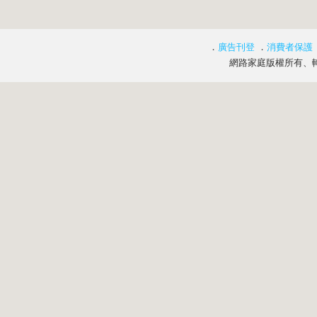
．
廣告刊登
．
消費者保護
網路家庭版權所有、轉載必究 