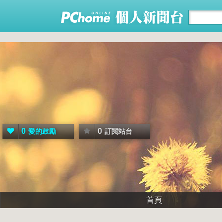
0
0
愛的鼓勵
訂閱站台
首頁