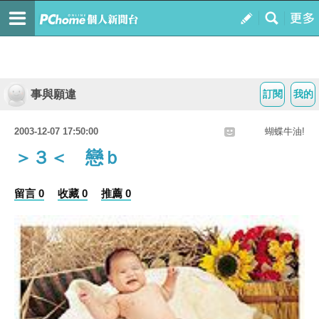
事與願違
訂閱
我的
2003-12-07 17:50:00
蝴蝶牛油!
＞３＜ 戀ｂ
留言 0
收藏 0
推薦 0