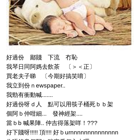
好過份 鄙賤 下流 冇恥
我琴日同阿媽去飲茶 〔＞＜正〕
買老夫子睇 〔今期好搞笑唷〕
我立到份ｎewspaper..
我勁有衝動喊.......
好過份呀ｄ人 點可以用筷子桶死ｂｂ架
個阿ｂ仲咁細... 發神經架....
當ｂb 喊果陣.. 仲吉得落架咩！???
好下賤呀!!!!! 頂!!!! 好ｂurnnnnnnnnnnnnnn