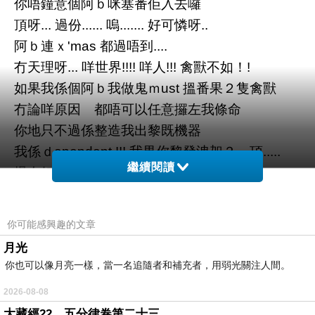
你唔鐘意個阿ｂ咪塞番佢入去囉
頂呀... 過份...... 嗚....... 好可憐呀..
阿ｂ連ｘ'mas 都過唔到....
冇天理呀... 咩世界!!!! 咩人!!! 禽獸不如！!
如果我係個阿ｂ我做鬼ｍust 搵番果２隻禽獸
冇論咩原因 都唔可以任意攞左我條命
你地只不過係整造我出黎既機器
我係ｄependent !!! 我畀你黎發洩架？ 頂.....
繼續閱讀
爆左好多粗 我好憎呢種感覺.......呀呀呀...
喊到我仆直... 咁細個bb... ｅeeeeeeeeeeee
呀.....
你可能感興趣的文章
冇人性!!! 用筷子插囉仲要.. 痛苦程度同時間加長..
月光
我真係想像唔到個阿ｂ掙扎果陣... 係... 點..... 嗚..
你也可以像月亮一樣，當一名追隨者和補充者，用弱光關注人間。
心情果日極ｃha............ 就係因為咁! 正禽獸!！
2026-08-08
大藏經22，五分律卷第二十三