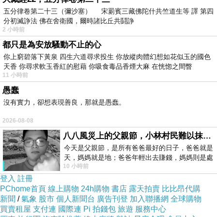
之後去ｂo amathz.. 哇哇哇
五分律卷第二十三（彌沙塞） 宋罽賓三藏佛陀什共竺道生等 譯 第四
ｍelody 好ｌady 呀!!! 心情好番ｄ
分初滅諍法 佛在舍衛國，爾時諸比丘共鬪諍
2 小時前
不過黎過陣traffic jam 囉....
都只是為安放騷動不止的心
我後ｍin 果２位ｃ奶 講個不停
你上窮碧落下黃泉 四生六道尋求投生 你放縱肉體幻想如花似玉的國色
我已經起佢ｆront 前ｃover ears 架啦!
天香 你尋求軟玉香紅的慰藉 你吸食毒品香煙大麻 在恍惚之間瞥
做唔識做!! 落車果陣怒ｂei 左佢地.. 得戚得佢地
11 小時前
愚蠢
丫
沒有實力，卻想表現善良，那就是愚蠢。
ｍelody 真係好．索．呀 哈哈哈
溝死仔啦個ｌook～ 哎喲～
2026-08-08
〔其實佢係去飲姐！ 不過真係好索喎！〕
八八風災上的父親節，小林村民難以抹滅的痛
咁阿２云同帥哥１齊黎啦
今天是父親節，是所有爸爸最好的日子，爸爸就是
天，媽媽就是地；爸爸年輕出去賺錢，媽媽則是處
咳咳咳 唔好以為我見唔到呀
10 小時前
理家務，職業不分高低貴賤，只有人品才
嘿.. 十指緊扣 哇哇哇..～～＊
登入
註冊
PChome首頁
線上購物
24h購物
書店
露天拍賣
比比昂代購
羨慕死我啦！ 嘿嘿 講笑～
新聞
/
氣象
股市
個人新聞台
廣告刊登
加入聯播網
全球購物
真係好幸福ｂur～ ＞＿＜
買賣租屋
支付連
國際連
Pi 拍錢包
旅遊
服務中心