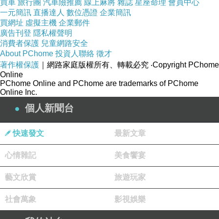
買車
旅行團
汽車險推薦
線上麻將
雜誌
星座命理
會員中心
一元簡訊
直播達人
數位憑證
企業簡訊
掙扎左好耐終於坐定定 計數
買網址
虛擬主機
企業郵件
廣告刊登
ｊose 送左ｄ愛心ｃookies 畀我做生日ｐresent
隱私權聲明
消費者保護
兒童網路安全
呀!
About PChome
投資人聯絡
徵才
勁ｔouch～ ehehhehehe..
著作權保護
｜網路家庭版權所有、轉載必究
‧Copyright PChome
Online
我周圍咁ｇive 人食啦 ．知 哼～ 唔提喇
PChome Online and PChome are trademarks of PChome
‘之後狂玩犬尾龜啦～ 正正正
Online Inc.
成日問佢地２個 咦？你老公呢？ ｗakakkak..
個人新聞台
ｄ人啦 自虐到丫 好ｄesire 我打佢喎! 哈哈..
快速發文
最新文章
都話我係好人 ｕ know？我唔會打人架 大
佬 咪傻啦
心情雜記
美食饗宴
你下次１定唔會同到我坐架
藝文欣賞
旅遊玩家
除ｆei ... 好似果日咁既情況再出現先算啦
不過就算係咁唔好彩 我都會理會到你架 縱使
社會萬象
影視娛樂
你打我 我唔怕架