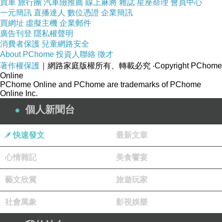
買車
旅行團
汽車險推薦
線上麻將
雜誌
星座命理
會員中心
一元簡訊
直播達人
數位憑證
企業簡訊
買網址
虛擬主機
企業郵件
有興趣的話就連進去看看囉！
廣告刊登
隱私權聲明
消費者保護
兒童網路安全
About PChome
投資人聯絡
徵才
↓↓↓限量特惠的優惠按鈕↓↓↓
著作權保護
｜網路家庭版權所有、轉載必究
‧Copyright PChome
Online
PChome Online and PChome are trademarks of PChome
Online Inc.
個人新聞台
【SUNPOWER】TOP1 UV-C400
超值推
>
Filter 專業保護濾鏡-77mm
快速發文
最新文章
心情雜記
美食饗宴
商品訊息功能
商場百貨
藝文欣賞
旅遊玩家
社會萬象
影視娛樂
最新出版
>
品號：3366098