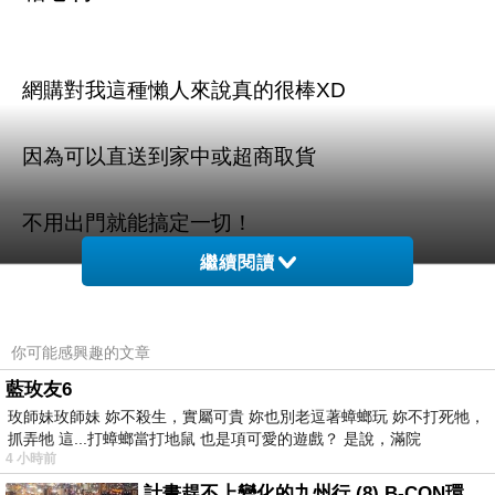
網購對我這種懶人來說真的很棒XD
因為可以直送到家中或超商取貨
不用出門就能搞定一切！
繼續閱讀
例如生活用品到電子3C或團購美食
你可能感興趣的文章
不怕你買不到只怕你想不到A_A！
藍玫友6
玫師妹玫師妹 妳不殺生，實屬可貴 妳也別老逗著蟑螂玩 妳不打死牠，
最近在PTT上看到
「 【SUNPOWER】TOP1
抓弄牠 這...打蟑螂當打地鼠 也是項可愛的遊戲？ 是說，滿院
UV-C400 Filter 專業保護濾鏡-77mm 」
真的很
4 小時前
想要！
計畫趕不上變化的九州行 (8) B-CON環球塔