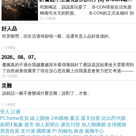
吃飽喝足，該認真玩耍了… B-CON塔就在活魚迴
轉壽司水天的對面。 B-CON的正式名稱叫 別
其實早就很想買了！
16 小時前
好人品
但剛出的時候那個價格真的無法下手
吃苦耐勞，但生活過得卻很一般，這通常是人品好造成的。
7 小時前
現在剛好有折扣優惠～就衝下去了
2026。08。07。
畫圖真的不適合我越畫越排斥看得懂就好了應該是說如果改天需要用到
【SUNPOWER】TOP1 UV-C400 Filter 專業保
了自然就會很厲害了現在沒心思在圖上但我還是會努力把它考過———
20 小時前
護濾鏡-77mm
現在真的很搶手
災難
說錯話一般不會變成什麼災難；說對了，才會。
有貨就要快下手
7 小時前
登入
註冊
不然到時
生日禮物
候要買買不到就哭哭啦！QQ
PChome首頁
線上購物
24h購物
書店
露天拍賣
比比昂代購
新聞
/
氣象
股市
個人新聞台
廣告刊登
加入聯播網
全球購物
買賣租屋
支付連
國際連
Pi 拍錢包
旅遊
服務中心
其他細節
★寫在這邊！★