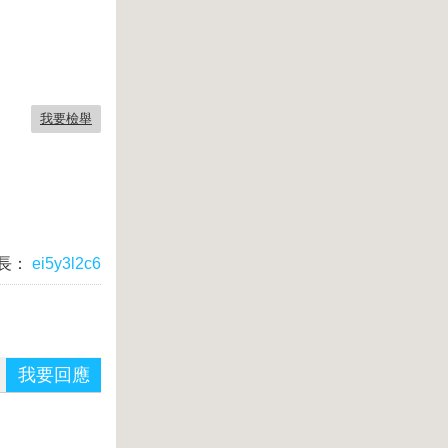
我要檢舉
長：
ei5y3l2c6
我要回應