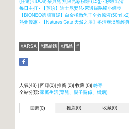
(任選)KIDO奇朵貝兒 無限光彩粉餅 (15g) - 秒殺出清
每日主打 - 【英紛】迪士尼嬰兒-床邊踼踼腳小鋼琴
【BIONEO德國百妮】白金極緻魚子全效原液(50ml x2)
熱銷優惠 - 【Natures Gate 天然之扉】冬清爽淡
#
ARSA
#
精品錶
#
精品
#
人氣(48) | 回應(0)| 推薦 (
0
)| 收藏 (
0
)|
轉寄
全站分類:
家庭生活(育兒、親子關係、婚姻)
推薦(
0
)
收藏(
0
)
回應(0)