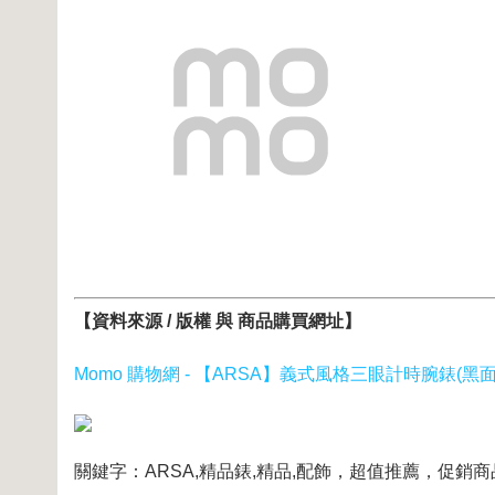
【資料來源 / 版權 與 商品購買網址】
Momo 購物網 - 【ARSA】義式風格三眼計時腕錶(黑面x
關鍵字：ARSA,精品錶,精品,配飾，超值推薦，促銷