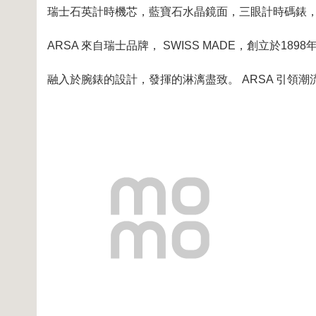
瑞士石英計時機芯，藍寶石水晶鏡面，三眼計時碼錶，錶殼
ARSA 來自瑞士品牌， SWISS MADE，創立於1
融入於腕錶的設計，發揮的淋漓盡致。 ARSA 引領