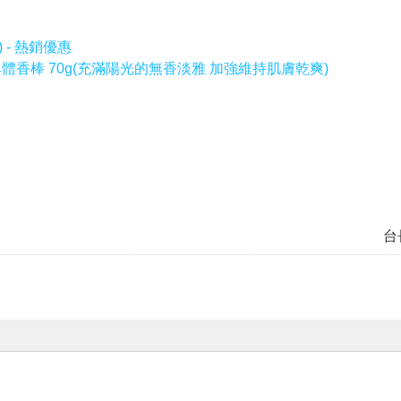
 - 熱銷優惠
雅經典體香棒 70g(充滿陽光的無香淡雅 加強維持肌膚乾爽)
台