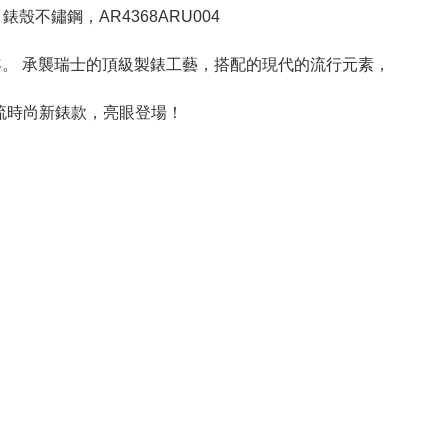
不鏽鋼，AR4368ARU004
898年。 承襲瑞士的頂級製錶工藝，搭配的現代的流行元素，
潮流時尚新錶款，亮眼登場！