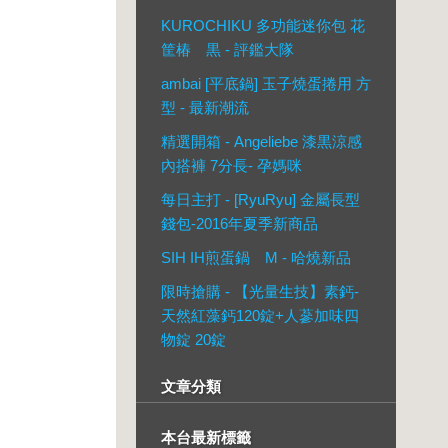
KUROCHIKU 多功能迷你包 花
筐椿 黒 - 評鑑大隊
ambai [平底鍋] 玉子燒蛋捲用 方
型 - 最新潮流
精選開箱 - Angeliebe 漆黒涼感
內搭褲 7分長- 孕媽咪
每日主打 - [RyuRyu] 金屬長型
錢包-2016年夏季新商品
SIH IH煎蛋鍋 M - 哈燒新品
限時搶購 - 【光量生技】素鈣-
天然紅藻鈣120錠+人蔘加味四
物錠 20錠
文章分類
本台最新標籤