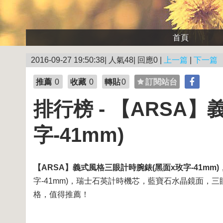
首頁
2016-09-27 19:50:38| 人氣48| 回應0 |
上一篇
|
下一篇
推薦
0
收藏
0
轉貼
0
訂閱站台
排行榜 - 【ARSA
字-41mm)
【ARSA】義式風格三眼計時腕錶(黑面x玫字-41mm)
字-41mm)，瑞士石英計時機芯，藍寶石水晶鏡面，三眼
格，值得推薦！