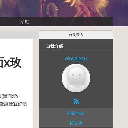
活動
自我介紹
ei5y3l2c6
面x玫
(黑面x玫
是優惠便宜好價
關於本站
留言板