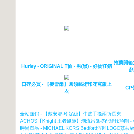
推薦開箱文
Hurley - ORIGINAL T恤 - 男(黑) - 好物狂銷
顏
口碑必買 - 【麥雪爾】圓領藝術印花寬版上
CP
衣
全站熱銷 - 【戴安娜-珍妮絲】牛皮手挽兩折長夾
ACHOS【Knight 王者風範】潮流吊墬搭配鍺鈦項圈 -
時尚單品 - MICHAEL KORS Bedford浮雕LOGO