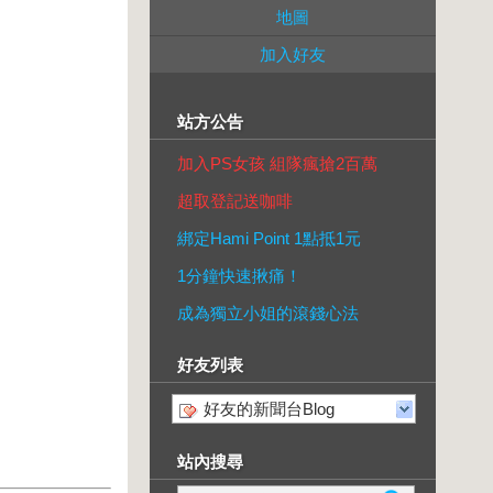
地圖
加入好友
站方公告
加入PS女孩 組隊瘋搶2百萬
超取登記送咖啡
綁定Hami Point 1點抵1元
1分鐘快速揪痛！
成為獨立小姐的滾錢心法
好友列表
好友的新聞台Blog
站內搜尋