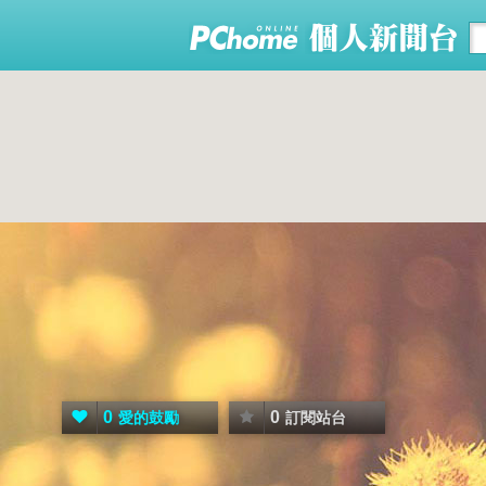
0
0
愛的鼓勵
訂閱站台