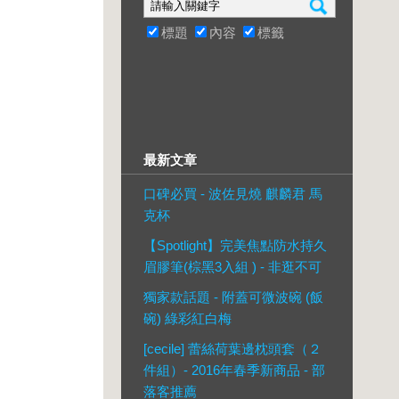
標題
內容
標籤
最新文章
口碑必買 - 波佐見燒 麒麟君 馬
克杯
【Spotlight】完美焦點防水持久
眉膠筆(棕黑3入組 ) - 非逛不可
獨家款話題 - 附蓋可微波碗 (飯
碗) 綠彩紅白梅
[cecile] 蕾絲荷葉邊枕頭套（２
件組）- 2016年春季新商品 - 部
落客推薦