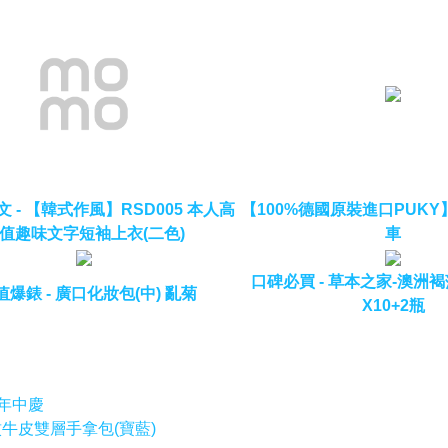
 - 【韓式作風】RSD005 本人高
【100%德國原裝進口PUKY
值趣味文字短袖上衣(二色)
車
口碑必買 - 草本之家-澳洲褐
值爆錶 - 廣口化妝包(中) 亂菊
X10+2瓶
 年中慶
荔枝紋牛皮雙層手拿包(寶藍)