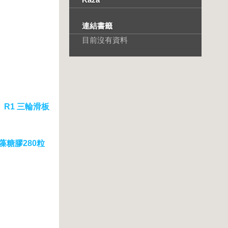
連結書籤
目前沒有資料
】R1 三輪滑板
藻糖膠280粒