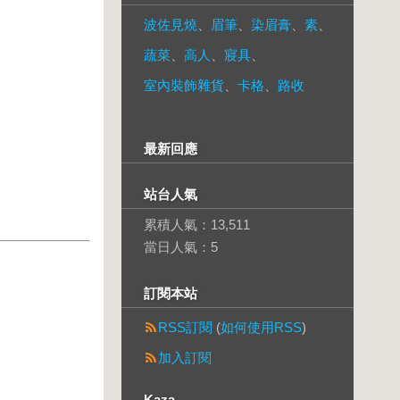
波佐見燒
、
眉筆
、
染眉膏
、
素
、
蔬菜
、
高人
、
寢具
、
室內裝飾雜貨
、
卡格
、
路收
最新回應
站台人氣
累積人氣：
13,511
當日人氣：
5
訂閱本站
RSS訂閱
(
如何使用RSS
)
加入訂閱
Kaza