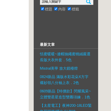
標題
內容
標籤
最新文章
恬蜜暖暖~連帽抽繩蜜桃絨嚴選
長版大衣外套．5色
Mistral美寧 放大鏡檯燈
0824新品 滿版水彩花朵X方字
襯衫領八分袖上衣．2色
0609新品【特價款】閃耀風采~
立體雙星星造型雙圈項鍊．1色
【太星電工】夜神200-18LED緊