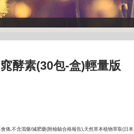
窕酵素(30包-盒)輕量版
不會痛,不含瀉藥/減肥藥(附檢驗合格報告),天然草本植物萃取(日本