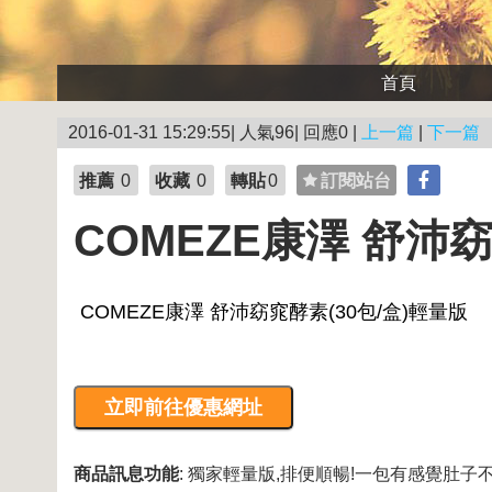
首頁
2016-01-31 15:29:55| 人氣96| 回應0 |
上一篇
|
下一篇
推薦
0
收藏
0
轉貼
0
訂閱站台
COMEZE康澤 舒沛窈
商品訊息功能
: 獨家輕量版,排便順暢!一包有感覺肚子