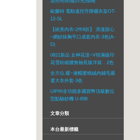
急照明燈(暖白光)個檢
歐蘭特 電動遙控升降曬衣架OT-
12-SL
【絕美內衣-2件8折】 浪漫甜心
~網紗抹胸平口成套內衣-3色(A-
D)
0821新品 女神花漾~V領滿版印
花雪紡縮腰無袖長版洋裝．2色
全方位.暖~連帽蜜桃絨內鋪毛嚴
選大衣外套-3色
UIPIN全功能多國貨幣頂級數位
型點驗鈔機 U-898
文章分類
本台最新標籤