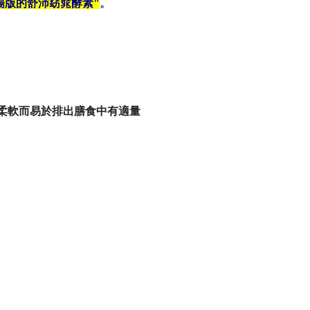
暢版的舒沛窈窕酵素"
。
柔軟而易於排出膳食中有適量