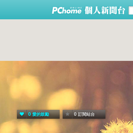
0
0
愛的鼓勵
訂閱站台