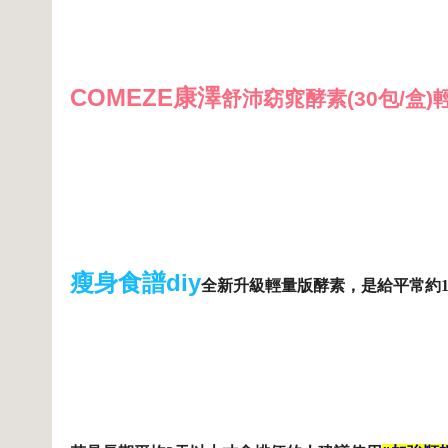
COMEZE康澤
舒沛窈窕酵素(30包/盒)
瘦身食譜diy
全新升級輕量版酵素，是給平常約1