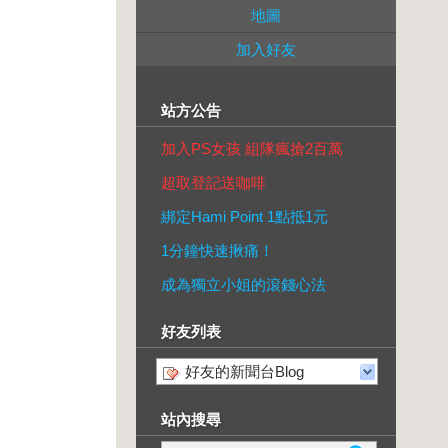
地圖
加入好友
站方公告
加入PS女孩 組隊瘋搶2百萬
超取登記送咖啡
綁定Hami Point 1點抵1元
1分鐘快速揪痛！
成為獨立小姐的滾錢心法
好友列表
好友的新聞台Blog
站內搜尋