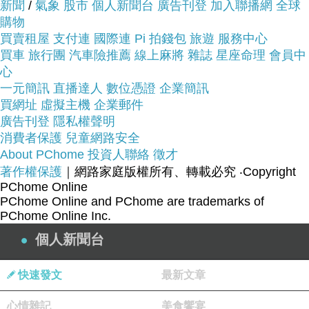
新聞
/
氣象
股市
個人新聞台
廣告刊登
加入聯播網
全球
購物
買賣租屋
支付連
國際連
Pi 拍錢包
旅遊
服務中心
買車
旅行團
汽車險推薦
線上麻將
雜誌
星座命理
會員中
心
一元簡訊
直播達人
數位憑證
企業簡訊
買網址
虛擬主機
企業郵件
品號：2136106
廣告刊登
隱私權聲明
消費者保護
兒童網路安全
About PChome
投資人聯絡
徵才
著作權保護
｜網路家庭版權所有、轉載必究
‧Copyright
設計師品牌 花色新穎
PChome Online
超低腰 立體剪裁
PChome Online and PChome are trademarks of
PChome Online Inc.
彈性材質 貼身舒適
個人新聞台
防潑水處理 立即乾燥
快速發文
最新文章
心情雜記
美食饗宴