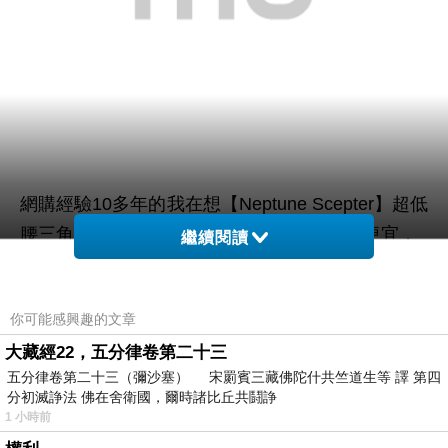
網購經驗10多年的我在想【Neptune Scepter】超低
腰三角泳褲(NS-014)在網路上買應該會比較便宜，
繼續閱讀
而且24小時都能買，上網慢慢挑選，慢慢比價，不
這麼方便當
你可能感興趣的文章
用等店家開門也不用看店員臉色，
然選擇在網路上購買~~
大藏經22，五分律卷第二十三
五分律卷第二十三（彌沙塞） 宋罽賓三藏佛陀什共竺道生等 譯 第四
分初滅諍法 佛在舍衛國，爾時諸比丘共鬪諍
於是我也參考了其他網友【Neptune Scepter】超低
1 小時前