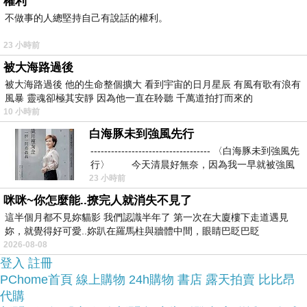
腰三角泳褲(NS-014)的推薦開箱文及心得分享!
權利
不做事的人總堅持自己有說話的權利。
找了很多【Neptune Scepter】超低腰三角泳褲(NS-
23 小時前
014)評論跟比價的結果，還有哪裡買最便宜划算，
被大海路過後
發現它真的很不錯!!
被大海路過後 他的生命整個擴大 看到宇宙的日月星辰 有風有歌有浪有
風暴 靈魂卻極其安靜 因為他一直在聆聽 千萬道拍打而來的
10 小時前
品質有保障又有七天鑑
而且在網路上購買，
白海豚未到強風先行
賞期，不滿意可以退貨也不用擔心買
----------------------------------- 〈白海豚未到強風先
貴!
行〉 今天清晨好無奈，因為我一早就被強風
23 小時前
咪咪~你怎麼能..撩完人就消失不見了
服務這麼優，當然在網路購物最好啦~~
一定要來看
這半個月都不見妳貓影 我們認識半年了 第一次在大廈樓下走道遇見
看【Neptune Scepter】超低腰三角泳褲(NS-
妳，就覺得好可愛..妳趴在羅馬柱與牆體中間，眼睛巴眨巴眨
2026-08-08
014)~~
登入
註冊
PChome首頁
線上購物
24h購物
書店
露天拍賣
比比昂
商品網址:
代購