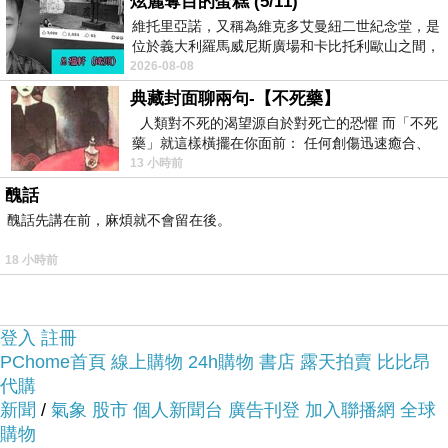
炫麗奪目的蛋糕 (5/11)
維托里亞諾，又稱為維克多艾曼紐二世紀念堂，是
位於義大利羅馬威尼斯廣場和卡比托利歐山之間，
於是我也參考了其他網友【PONY】PONY SOLA-
用以紀念統一義大利統一後的的第一位國
2026-08-08
V2系列 舒適毛料暖冬慢跑鞋-藍-紫紅-女性的推薦開
典藏封面聊兩句-【不死藥】
箱文及心得分享!
人類對不死的渴望源自於對死亡的恐懼 而「不死
藥」就這樣橫擺在你面前： 任何創傷迅速癒合、
停止衰老、痛覺消失…堪
13 小時前
找了很多【PONY】PONY SOLA-V2系列 舒適毛料
醜話
暖冬慢跑鞋-藍-紫紅-女性評論跟比價的結果，還有
醜話先講在前，麻煩就不會留在後。
哪裡買最便宜划算，發現它真的很不錯!!
18 小時前
品質有保障又有七天鑑
而且在網路上購買，
賞期，不滿意可以退貨也不用擔心買
登入
註冊
PChome首頁
貴!
線上購物
24h購物
書店
露天拍賣
比比昂
代購
新聞
/
氣象
股市
個人新聞台
廣告刊登
加入聯播網
全球
服務這麼優，當然在網路購物最好啦~~
一定要來看
購物