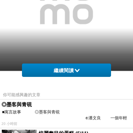
繼續閱讀
網購經驗10多年的我在想【PONY】PONY SOLA-
V2系列 舒適毛料暖冬慢跑鞋-藍-紫紅-女性在網路上
你可能感興趣的文章
買應該會比較便宜，
◎墨客與青硯
■寓言故事 ◎墨客與青硯
而且24小時都能買，上網慢慢挑選，慢慢比價，不
⊕潘文良 一個年輕
這麼方便當
用等店家開門也不用看店員臉色，
的墨客，在京城的古玩肆裡
20 小時前
然選擇在網路上購買~~