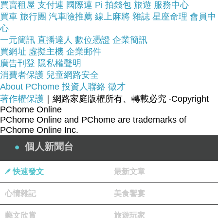
買賣租屋
看【PONY】PONY SOLA-V2系列 舒適毛料暖冬慢
支付連
國際連
Pi 拍錢包
旅遊
服務中心
買車
旅行團
汽車險推薦
線上麻將
雜誌
星座命理
會員中
跑鞋-藍-紫紅-女性~~
心
一元簡訊
直播達人
數位憑證
企業簡訊
商品網址:
買網址
虛擬主機
企業郵件
廣告刊登
隱私權聲明
消費者保護
兒童網路安全
About PChome
投資人聯絡
徵才
著作權保護
｜網路家庭版權所有、轉載必究
‧Copyright
PChome Online
PChome Online and PChome are trademarks of
PChome Online Inc.
品號：3552734
個人新聞台
快速發文
最新文章
*詮釋美式真冬魅力新時尚
心情雜記
美食饗宴
*亮眼外型更增添造型感
*舒適穿搭 隨穿隨走 打造風格
藝文欣賞
旅遊玩家