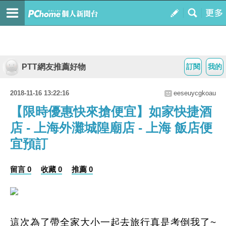
PTT網友推薦好物
訂閱
我的
2018-11-16 13:22:16
eeseuycgkoau
【限時優惠快來搶便宜】如家快捷酒
店 - 上海外灘城隍廟店 - 上海 飯店便
宜預訂
留言 0
收藏 0
推薦 0
這次為了帶全家大小一起去旅行真是考倒我了~