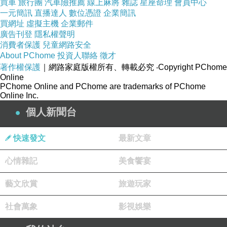
買車
旅行團
汽車險推薦
線上麻將
雜誌
星座命理
會員中心
一元簡訊
直播達人
數位憑證
企業簡訊
買網址
虛擬主機
企業郵件
廣告刊登
隱私權聲明
消費者保護
兒童網路安全
About PChome
投資人聯絡
徵才
著作權保護
｜網路家庭版權所有、轉載必究
‧Copyright PChome
Online
PChome Online and PChome are trademarks of PChome
Online Inc.
個人新聞台
快速發文
最新文章
心情雜記
美食饗宴
藝文欣賞
旅遊玩家
社會萬象
影視娛樂