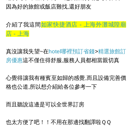
因為好的旅館或飯店難找,還好朋友
如家快捷酒店 - 上海外灘城隍廟
介紹了我這間
店 - 上海
真沒讓我失望~在
hotel哪裡預訂省錢
>
精選旅館訂
房優惠
這不僅住得舒服,服務人員都相當親切真
心覺得讓我有種賓至如歸的感覺,而且設備完善價
格也公道,所以想介紹給各位參考一下
而且聽說這邊是可以全世界訂房
也太方便了吧！！不用在那邊找翻譯啦ＱＱ