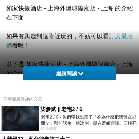
如家快捷酒店 - 上海外灘城隍廟店 - 上海 的介紹
在下面
如果有興趣到這附近玩的，不妨可以看
訂房最底
價
看喔！
以下是 如家快捷酒店 - 上海外灘城隍廟店 - 上海
的介紹 如果也跟我一樣喜歡不妨看看喔!
繼續閱讀
PS.若您家裡有0~4歲的小朋友，
點我進入索取免
你可能感興趣的文章
費《迪士尼美語世界試用包》
柒參貳▎老宅2 / 6
老宅2 / 6 - 你們帶我出來了「妳為什麼把我留在裡
↓↓↓限量特優價格按鈕↓↓↓
面？」那句話像一根冰刺，懸在群組頂端。三樓死
10 小時前
死盯著照片裡的人。那個人確實站在