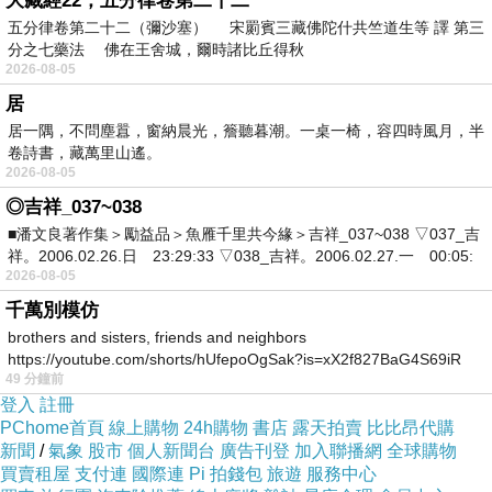
大藏經22，五分律卷第二十二
五分律卷第二十二（彌沙塞） 宋罽賓三藏佛陀什共竺道生等 譯 第三
分之七藥法 佛在王舍城，爾時諸比丘得秋
2026-08-05
居
居一隅，不問塵囂，窗納晨光，簷聽暮潮。一桌一椅，容四時風月，半
卷詩書，藏萬里山遙。
2026-08-05
◎吉祥_037~038
■潘文良著作集＞勵益品＞魚雁千里共今緣＞吉祥_037~038 ▽037_吉
祥。2006.02.26.日 23:29:33 ▽038_吉祥。2006.02.27.一 00:05:
2026-08-05
千萬別模仿
brothers and sisters, friends and neighbors
https://youtube.com/shorts/hUfepoOgSak?is=xX2f827BaG4S69iR
49 分鐘前
https
登入
註冊
PChome首頁
線上購物
24h購物
書店
露天拍賣
比比昂代購
新聞
/
氣象
股市
個人新聞台
廣告刊登
加入聯播網
全球購物
買賣租屋
支付連
國際連
Pi 拍錢包
旅遊
服務中心