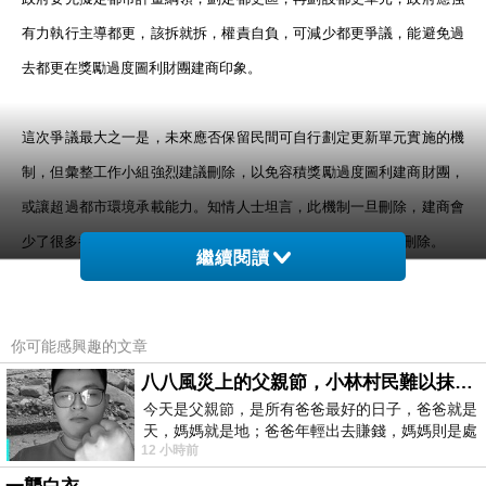
有力執行主導都更，該拆就拆，權責自負，可減少都更爭議，能避免過
去都更在獎勵過度圖利財團建商印象。
這次爭議最大之一是，未來應否保留民間可自行劃定更新單元實施的機
制，但彙整工作小組強烈建議刪除，以免容積獎勵過度圖利建商財團，
或讓超過都市環境承載能力。知情人士坦言，此機制一旦刪除，建商會
少了很多都更案推動空間，衝擊建商利益甚大，建商極力反對刪除。
繼續閱讀
爭議之二是，都更條例25之1，現有條例允許權利人若非百分百同意
你可能感興趣的文章
下，建商實施都更，可採部分協議合建，部分權利變換。官員說，這兩
種方式在地主分配到的權益條件不一，實務上操作不盡公平，政院版主
八八風災上的父親節，小林村民難以抹滅的痛
今天是父親節，是所有爸爸最好的日子，爸爸就是
張刪除，同一都更單元，建商要不完全採協議合建，或完全採權利變
天，媽媽就是地；爸爸年輕出去賺錢，媽媽則是處
換，不能夾雜兩種方式。惟立委張慶忠及盧嘉辰昨主張保留，將成攻防
12 小時前
理家務，職業不分高低貴賤，只有人品才
焦點之一。