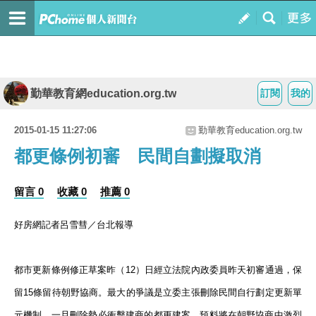
勤華教育網education.org.tw
訂閱
我的
2015-01-15 11:27:06
勤華教育education.org.tw
都更條例初審 民間自劃擬取消
留言 0
收藏 0
推薦 0
好房網記者呂雪彗／台北報導
都市更新條例修正草案昨（12）日經立法院內政委員昨天初審通過，保
留15條留待朝野協商。最大的爭議是立委主張刪除民間自行劃定更新單
元機制，一旦刪除勢必衝擊建商的都更建案，預料將在朝野協商中激烈