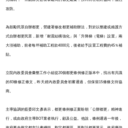
攻防。
為鼓勵民眾自辦都更，營建署修改都更補助辦法，對於以整建或維護方
式自辦都更民眾，新增「耐震結構強化」與「升降梯（電梯）設置」兩
大項補助，前者每坪補助工程款4000元，後者給予設置工程費的45％補
貼。
立院內政委員會彙整工作小組從20個都更條例修正版本中，找出有共識
的83條修正條文，昨天經內政委員會初審通過，但保留15條條文待協
商。
主導協調的藍委邱文彥表示，都更條例修正案盼朝「公辦都更」精神進
行，或由政府主導BOT業者執行，顧及公益。他說，條例通過一年後，
政府要先擬定都市計畫綱領，劃定都更區，再劃設都更單元，政府應強