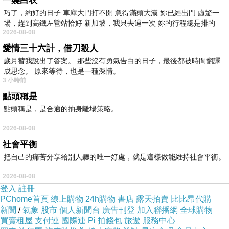
一襲白衣
巧了，約好的日子 車庫大門打不開 急得滿頭大漢 妳已經出門 虛驚一
場，趕到高鐵左營站恰好 新加坡，我只去過一次 妳的行程總是排的
爭議之三是政府強拆條款，立委主張應在政府劃定都更單元地區內實施
2026-08-08
愛情三十六計，借刀殺人
者，才能請求當地縣市政府強拆，或政府公辦但委託民間執行範圍，也
歲月替我說出了答案。 那些沒有勇氣告白的日子，最後都被時間翻譯
可請求代拆，惟民間自提自行劃定都更單元屬於私權，不同意代拆，未
成思念。 原來等待，也是一種深情。
3 小時前
來協商時將就公權或私權再釐清。
點頭稱是
點頭稱是，是合適的抽身離場策略。
對於容積獎勵方式，是否只有政府劃定更新地區才有獎勵，民間自行劃
2026-08-08
定則無？自行劃設更新單元能否在協議合建享受租稅減免等，都有爭議
社會平衡
保留協商。
把自己的痛苦分享給別人聽的唯一好處，就是這樣做能維持社會平衡。
2026-08-08
大法官去年認為都更程序有不少違憲，這次修法新增都更實施者擬訂更
登入
註冊
新事業計畫應舉辦「公聽會」，公聽會地點日期應登報、傳單及專屬網
PChome首頁
線上購物
24h購物
書店
露天拍賣
比比昂代購
新聞
/
氣象
股市
個人新聞台
廣告刊登
加入聯播網
全球購物
項周知，且主管機關在核定都更計畫前，應舉行聽證。
買賣租屋
支付連
國際連
Pi 拍錢包
旅遊
服務中心