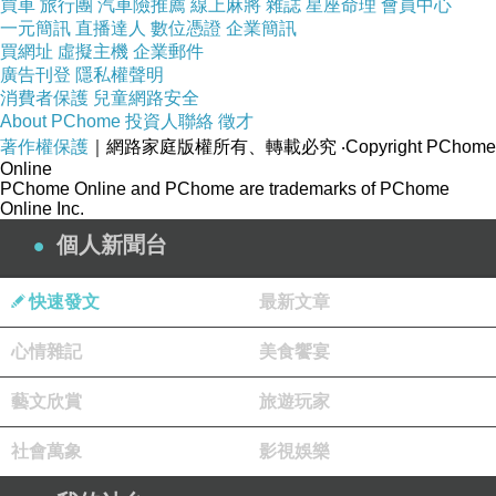
買車
旅行團
汽車險推薦
線上麻將
雜誌
星座命理
會員中心
一元簡訊
直播達人
數位憑證
企業簡訊
買網址
虛擬主機
企業郵件
廣告刊登
隱私權聲明
消費者保護
兒童網路安全
業者室內裝修延期 消費者求償有門
上一篇：
About PChome
投資人聯絡
徵才
桃園市房仲店，2014年收店約30家，換人經營共80間
下一篇：
著作權保護
｜網路家庭版權所有、轉載必究
‧Copyright PChome
Online
PChome Online and PChome are trademarks of PChome
Online Inc.
個人新聞台
快速發文
最新文章
心情雜記
美食饗宴
藝文欣賞
旅遊玩家
社會萬象
影視娛樂