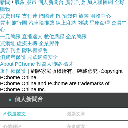
新聞
/
氣象
股市
個人新聞台
廣告刊登
加入聯播網
全球
商品網址:
購物
買賣租屋
支付連
國際連
Pi 拍錢包
旅遊
服務中心
買車
旅行團
汽車險推薦
線上麻將
雜誌
星座命理
會員中
心
一元簡訊
直播達人
數位憑證
企業簡訊
買網址
虛擬主機
企業郵件
廣告刊登
隱私權聲明
消費者保護
兒童網路安全
About PChome
投資人聯絡
徵才
著作權保護
｜網路家庭版權所有、轉載必究
‧Copyright
PChome Online
PChome Online and PChome are trademarks of
PChome Online Inc.
個人新聞台
快速發文
最新文章
心情雜記
美食饗宴