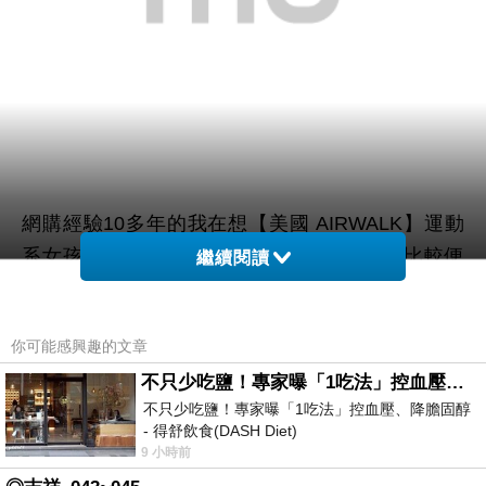
網購經驗10多年的我在想【美國 AIRWALK】運動
系女孩緊身長袖T(淺橘)在網路上買應該會比較便
繼續閱讀
宜，
你可能感興趣的文章
而且24小時都能買，上網慢慢挑選，慢慢比價，不
這麼方便當
不只少吃鹽！專家曝「1吃法」控血壓、降膽固醇 - 得舒飲食(DASH Diet)
用等店家開門也不用看店員臉色，
不只少吃鹽！專家曝「1吃法」控血壓、降膽固醇
然選擇在網路上購買~~
- 得舒飲食(DASH Diet)
https://www.facebook.com/dietitiansophia/posts/p
9 小時前