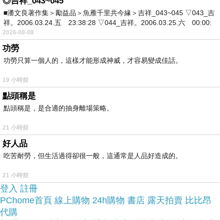
◎吉祥_043~045
於是我也參考了其他網友【美國 AIRWALK】運動
■潘文良著作集＞勵益品＞魚雁千里共今緣＞吉祥_043~045 ▽043_吉
系女孩緊身長袖T(淺橘)的推薦開箱文及心得分享!
祥。2006.03.24.五 23:38:28 ▽044_吉祥。2006.03.25.六 00:00:
2026-08-08
找了很多【美國 AIRWALK】運動系女孩緊身長袖
功勞
T(淺橘)評論跟比價的結果，還有哪裡買最便宜划
功勞只算一個人的，這樣才能形成神威，才容易變成佳話。
算，發現它真的很不錯!!
19 小時前
點頭稱是
品質有保障又有七天鑑
而且在網路上購買，
點頭稱是，是合適的抽身離場策略。
賞期，不滿意可以退貨也不用擔心買
21 小時前
貴!
好人品
吃苦耐勞，但生活過得卻很一般，這通常是人品好造成的。
服務這麼優，當然在網路購物最好啦~~
一定要來看
21 小時前
看【美國 AIRWALK】運動系女孩緊身長袖T(淺
登入
註冊
橘)~~
PChome首頁
線上購物
24h購物
書店
露天拍賣
比比昂
代購