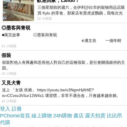
歡迎回家，Lando！
三個星期前的週六，去伊利沙白市的寵物用品店購
買 Kylo 的零食。那家店有賣虎皮鸚鵡，我每次光
於是我也參考了其他網友【約克精品】黑底米紋清
顧都會去看一下。他們偶爾會引進 C
16 小時前
秀佳人施華洛元素晶鑽(手工髮箍 髮飾)的推薦開箱
◎墨客與青硯
文及心得分享!
■寓言故事 ◎墨客與青硯
⊕潘文良 一個年輕
的墨客，在京城的古玩肆裡
21 小時前
找了很多【約克精品】黑底米紋清秀佳人施華洛元
假裝
素晶鑽(手工髮箍 髮飾)評論跟比價的結果，還有哪
假裝對他人有興趣和忽視他人對自己的這種假裝，是社會關係維持的主
因。
裡買最便宜划算，發現它真的很不錯!!
10 小時前
又見犬青
品質有保障又有七天鑑
而且在網路上購買，
送上 「女孩 依賴」 https://youtu.be/o3NgmHjAHiE?
賞期，不滿意可以退貨也不用擔心買
is=CCvsvJhSur12W4s1 壞習慣，非常不適合改，只會越來越依賴。
我害怕的
10 小時前
貴!
登入
註冊
PChome首頁
線上購物
24h購物
書店
露天拍賣
比比昂
服務這麼優，當然在網路購物最好啦~~
一定要來看
代購