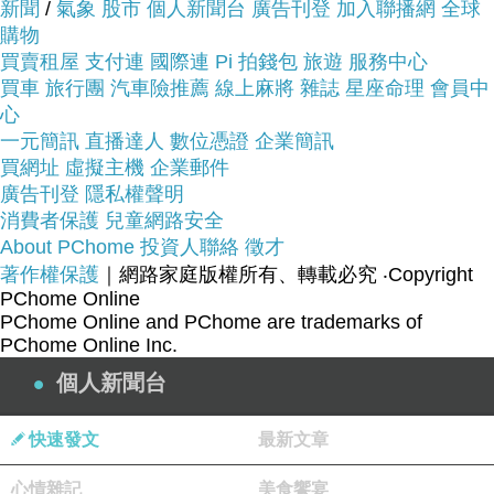
新聞
/
氣象
股市
個人新聞台
廣告刊登
加入聯播網
全球
看【約克精品】黑底米紋清秀佳人施華洛元素晶鑽
購物
(手工髮箍 髮飾)~~
買賣租屋
支付連
國際連
Pi 拍錢包
旅遊
服務中心
買車
旅行團
汽車險推薦
線上麻將
雜誌
星座命理
會員中
商品網址:
心
一元簡訊
直播達人
數位憑證
企業簡訊
買網址
虛擬主機
企業郵件
廣告刊登
隱私權聲明
消費者保護
兒童網路安全
About PChome
投資人聯絡
徵才
著作權保護
｜網路家庭版權所有、轉載必究
‧Copyright
PChome Online
品號：2958823
PChome Online and PChome are trademarks of
PChome Online Inc.
個人新聞台
醋酸纖維頂級彈性塑料
快速發文
最新文章
手工精緻打造
精鑲施華洛世奇元素晶鑽
心情雜記
美食饗宴