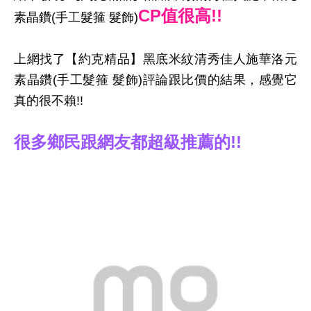
CP值很高!!
素晶鑽(手工髮箍 髮飾)
上網找了【約克精品】黑底米紋清秀佳人施華洛元
素晶鑽(手工髮箍 髮飾)評論跟比價的結果，感覺它
真的很不賴!!
很多鄉民跟網友都超級推薦的!!