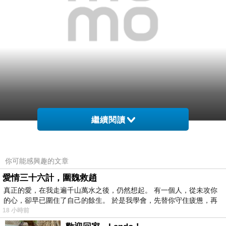
繼續閱讀
網購經驗10多年的我在想【約克精品】黑底米紋清
秀佳人施華洛元素晶鑽(手工髮箍 髮飾)在網路上買
你可能感興趣的文章
應該會比較便宜，
愛情三十六計，圍魏救趙
真正的愛，在我走遍千山萬水之後，仍然想起。 有一個人，從未攻你
而且24小時都能買，上網慢慢挑選，慢慢比價，不
的心，卻早已圍住了自己的餘生。 於是我學會，先替你守住疲憊，再
這麼方便當
用等店家開門也不用看店員臉色，
18 小時前
然選擇在網路上購買~~