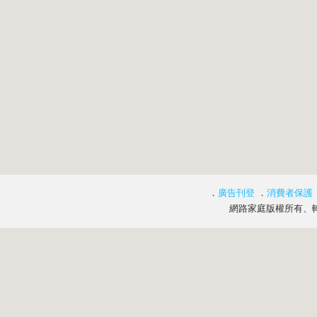
．
廣告刊登
．
消費者保護
網路家庭版權所有、轉載必究 