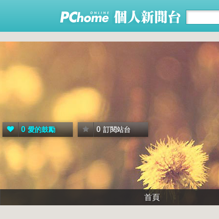
0
0
愛的鼓勵
訂閱站台
首頁