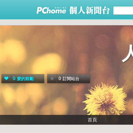
0
0
愛的鼓勵
訂閱站台
首頁