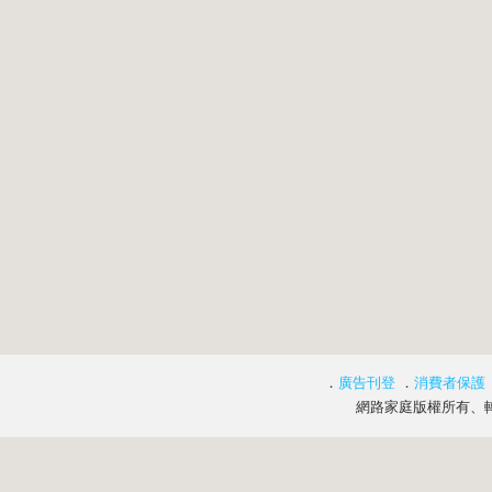
．
廣告刊登
．
消費者保護
網路家庭版權所有、轉載必究 