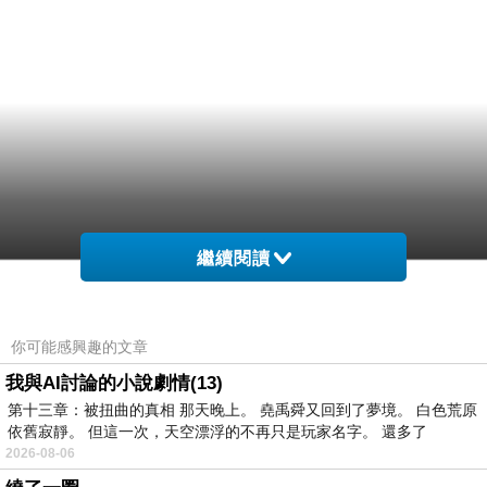
繼續閱讀
你可能感興趣的文章
我與AI討論的小說劇情(13)
第十三章：被扭曲的真相 那天晚上。 堯禹舜又回到了夢境。 白色荒原
依舊寂靜。 但這一次，天空漂浮的不再只是玩家名字。 還多了
網購經驗10多年的我在想FX CREATIONS-Wexia系
2026-08-06
列-直式側背包(小)-深灰 WEX69576-45在網路上買