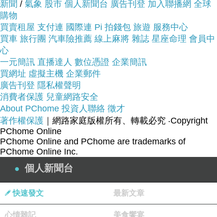
新聞
/
氣象
股市
個人新聞台
廣告刊登
加入聯播網
全球
賞期，不滿意可以退貨也不用擔心買
購物
買賣租屋
貴!
支付連
國際連
Pi 拍錢包
旅遊
服務中心
買車
旅行團
汽車險推薦
線上麻將
雜誌
星座命理
會員中
心
服務這麼優，當然在網路購物最好啦~~
一定要來看
一元簡訊
直播達人
數位憑證
企業簡訊
買網址
看FX CREATIONS-Wexia系列-直式側背包(小)-深
虛擬主機
企業郵件
廣告刊登
隱私權聲明
灰 WEX69576-45~~
消費者保護
兒童網路安全
About PChome
投資人聯絡
徵才
商品網址:
著作權保護
｜網路家庭版權所有、轉載必究
‧Copyright
PChome Online
PChome Online and PChome are trademarks of
PChome Online Inc.
個人新聞台
立體剪裁搭配撞色拉鍊
快速發文
最新文章
舒適易調整的寬背帶
便利的雙拉鍊開口
心情雜記
美食饗宴