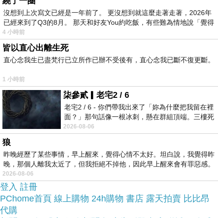
繞了一圈
應該會比較便宜，
沒想到上次寫文已經是一年前了。 更沒想到就這麼走著走著，2026年
已經來到了Q3的8月。 那天和好友You約吃飯，有些難為情地說「覺得
4 小時前
而且24小時都能買，上網慢慢挑選，慢慢比價，不
皆以直心出離生死
這麼方便當
用等店家開門也不用看店員臉色，
直心念我生已盡梵行已立所作已辦不受後有，直心念我已斷不復更斷。
然選擇在網路上購買~~
1 小時前
柒參貳▎老宅2 / 6
於是我也參考了其他網友FX CREATIONS-Wexia系
老宅2 / 6 - 你們帶我出來了「妳為什麼把我留在裡
列-直式側背包(小)-深灰 WEX69576-45的推薦開箱
面？」那句話像一根冰刺，懸在群組頂端。三樓死
死盯著照片裡的人。那個人確實站在
2026-08-06
文及心得分享!
狼
昨晚經歷了某些事情，早上醒來，覺得心情不太好。坦白說，我覺得昨
找了很多FX CREATIONS-Wexia系列-直式側背包
晚，那個人離我太近了，但我拒絕不掉他，因此早上醒來會有罪惡感。
(小)-深灰 WEX69576-45評論跟比價的結果，還有
2026-08-06
登入
哪裡買最便宜划算，發現它真的很不錯!!
註冊
PChome首頁
線上購物
24h購物
書店
露天拍賣
比比昂
代購
品質有保障又有七天鑑
而且在網路上購買，