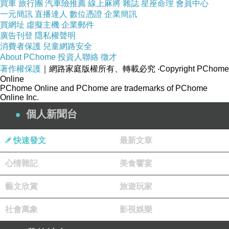
買車
旅行團
汽車險推薦
線上麻將
雜誌
星座命理
會員中心
皺泡泡棉長T/洋裝．共2色~~
一元簡訊
直播達人
數位憑證
企業簡訊
買網址
虛擬主機
企業郵件
廣告刊登
隱私權聲明
商品網址:
消費者保護
兒童網路安全
About PChome
投資人聯絡
徵才
著作權保護
｜網路家庭版權所有、轉載必究
‧Copyright PChome
Online
PChome Online and PChome are trademarks of PChome
Online Inc.
個人新聞台
快速發文
最新文章
心情雜記
美食饗宴
藝文欣賞
旅遊玩家
社會萬象
影視娛樂