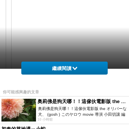
繼續閱讀
你可能感興趣的文章
奥莉佛是狗天哪！！這傢伙電影版 the オリバーな犬、 (gosh ) このヤロウ movie
奥莉佛是狗天哪！！這傢伙電影版 the オリバーな
犬、 (gosh ) このヤロウ movie 導演 小田切讓 編
網購經驗10多年的我在想【YOUNGBABY】韓國直
10 小時前
劇: 小田切讓 主演: 小田切讓
運 Rabbit桂冠兔側抓皺泡泡棉長T/洋裝．共2色在網