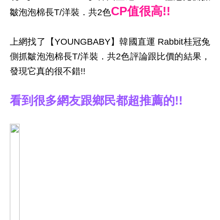
CP值很高!!
皺泡泡棉長T/洋裝．共2色
上網找了【YOUNGBABY】韓國直運 Rabbit桂冠兔
側抓皺泡泡棉長T/洋裝．共2色評論跟比價的結果，
發現它真的很不錯!!
看到很多網友跟鄉民都超推薦的!!