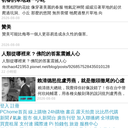
初春的草地遇ㄧ小蛇
路上買應該會比較便宜，
青黑相間的花紋 像穿著美麗的春服 牠氣定神閒 緩緩沿著草地的起伏
爬過坑洞、小丘 那麼的悠閒 無所畏懼 牠爬過整片草地 向
2026-08-08
於是我參考了其他網友【YOUNGBABY】韓國直運
贊美
Rabbit桂冠兔側抓皺泡泡棉長T/洋裝．共2色的推薦
贊美可能比侮辱一個人更容易造成永久性的傷害。
開箱文及心得分享!
2026-08-08
人類從哪裡來 ? 佛陀的答案震撼人心
上網找了很多【YOUNGBABY】韓國直運 Rabbit桂
人類從哪裡來 ? 佛陀的答案震撼人心
冠兔側抓皺泡泡棉長T/洋裝．共2色評論跟比價的結
rischao421953.pixnet.net/blog/posts/926857528435010128
22 小時前
果，還有哪裡買最便宜划算，發現它真的很不錯!!
賴清德怒批盧秀燕，就是徹頭徹尾的心虛
賴清德大總統，我覺得你好像說錯了！你在台中替
而且24小時都能買，上網慢慢挑選，不用等店家開
何欣純輔選，用各種尖酸刻薄的說詞批判盧秀燕，
2026-08-08
罵她施政滿意度輸給陳其邁，甚至還說盧
門也不用看店員臉色，
登入
註冊
PChome首頁
線上購物
24h購物
書店
露天拍賣
比比昂代購
服務這麼優，當然在網路購物最好啦~~你一定要來
新聞
/
氣象
股市
個人新聞台
廣告刊登
加入聯播網
全球購物
買賣租屋
支付連
國際連
Pi 拍錢包
旅遊
服務中心
看看【YOUNGBABY】韓國直運 Rabbit桂冠兔側抓