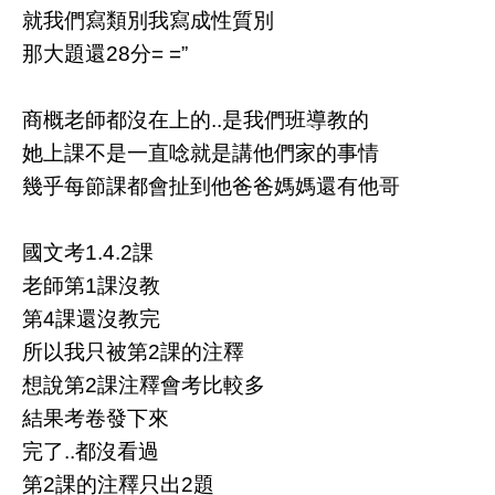
就我們寫類別我寫成性質別
那大題還28分= =”
商概老師都沒在上的..是我們班導教的
她上課不是一直唸就是講他們家的事情
幾乎每節課都會扯到他爸爸媽媽還有他哥
國文考1.4.2課
老師第1課沒教
第4課還沒教完
所以我只被第2課的注釋
想說第2課注釋會考比較多
結果考卷發下來
完了..都沒看過
第2課的注釋只出2題