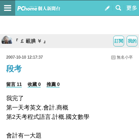
『 ￡ 靦腆 ￥ 』
訂閱
我的
2007-10-10 12:17:37
無名小卒
段考
留言 11
收藏 0
推薦 0
我完了
第一天考英文.會計.商概
第2天考程式語言.計概.國文數學
會計有一大題