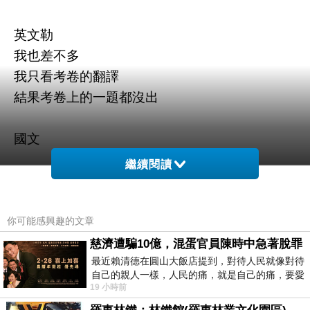
英文勒
我也差不多
我只看考卷的翻譯
結果考卷上的一題都沒出
國文
繼續閱讀
程式語言---
計概-------都還蠻簡單的
數學---------/
你可能感興趣的文章
慈濟遭騙10億，混蛋官員陳時中急著脫罪
最近賴清德在圓山大飯店提到，對待人民就像對待
自己的親人一樣，人民的痛，就是自己的痛，要愛
第2天段考整個超雖的
19 小時前
民如親，說的這麼好聽，實際上根本沒做
因為學校規定要把學生証放在桌上