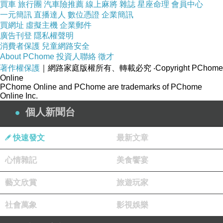
買車
旅行團
汽車險推薦
線上麻將
雜誌
星座命理
會員中心
一元簡訊
直播達人
數位憑證
企業簡訊
買網址
虛擬主機
企業郵件
廣告刊登
隱私權聲明
消費者保護
兒童網路安全
About PChome
投資人聯絡
徵才
著作權保護
｜網路家庭版權所有、轉載必究
‧Copyright PChome
Online
PChome Online and PChome are trademarks of PChome
Online Inc.
個人新聞台
快速發文
最新文章
超
心情雜記
美食饗宴
2007-10-20 19:42:55
加油=d
藝文欣賞
旅遊玩家
版主回應
考完很久了= =&quot
社會萬象
影視娛樂
2007-10-20 19:41:27