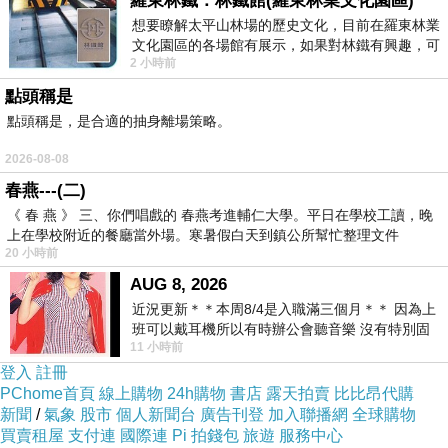
羅東林鐵：林鐵館(羅東林業文化園區)
其他老師都沒在檢查學生証的
想要瞭解太平山林場的歷史文化，目前在羅東林業
文化園區的各場館有展示，如果對林鐵有興趣，可
結果就剛好我忘記拿出來那結
2 小時前
以到林鐵館。 這裡展示從山下
監考老師在檢查....
點頭稱是
她說:你學生証勒?
點頭稱是，是合適的抽身離場策略。
我說:在書包
2026-08-08
她說:學校不是規定要拿出來嗎
春燕---(二)
說完他就走了..我還以完沒是了
《 春 燕 》 三、你們唱戲的 春燕考進輔仁大學。平日在學校工讀，晚
結果下課過一回兒
上在學校附近的餐廳當外場。寒暑假白天到鎮公所幫忙整理文件
20 小時前
就有自我檢討表送來了= =”
AUG 8, 2026
近況更新＊＊本周8/4是入職滿三個月＊＊ 因為上
班可以戴耳機所以有時辦公會聽音樂 沒有特別固
11 小時前
定哪天但就是一周某一天會固定聽'90
登入
註冊
PChome首頁
線上購物
24h購物
書店
露天拍賣
比比昂代購
新聞
/
氣象
股市
個人新聞台
廣告刊登
加入聯播網
全球購物
買賣租屋
支付連
國際連
Pi 拍錢包
旅遊
服務中心