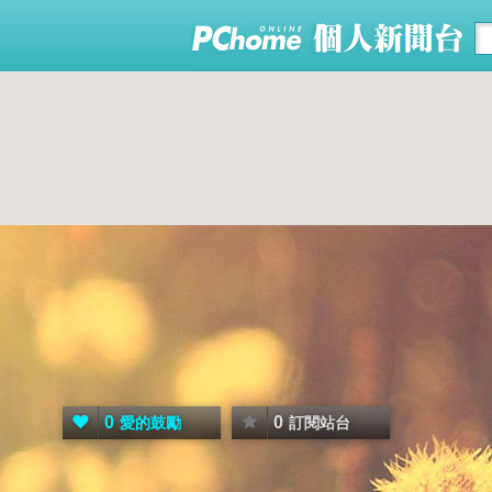
0
0
愛的鼓勵
訂閱站台