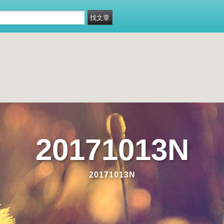
20171013N
20171013N