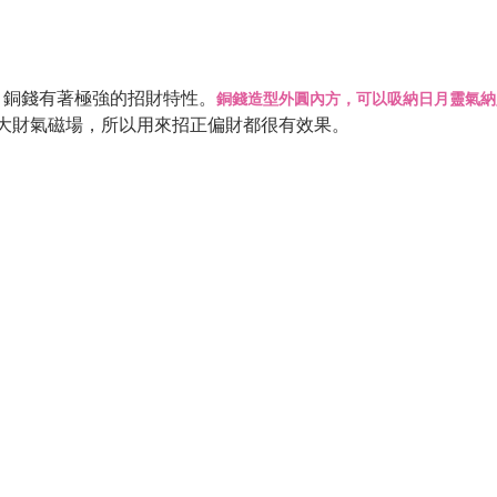
，銅錢有著極強的招財特性。
銅錢造型外圓內方，可以吸納日月靈氣納
大財氣磁場，所以用來招正偏財都很有效果。