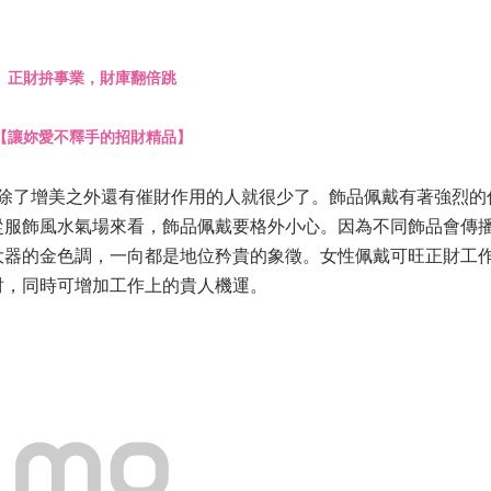
正財拚事業，財庫翻倍跳
【讓妳愛不釋手的招財精品】
除了增美之外還有催財作用的人就很少了。飾品佩戴有著強烈的
從服飾風水氣場來看，飾品佩戴要格外小心。因為不同飾品會傳
大器的金色調，一向都是地位矜貴的象徵。女性佩戴可旺正財工
財，同時可增加工作上的貴人機運
。