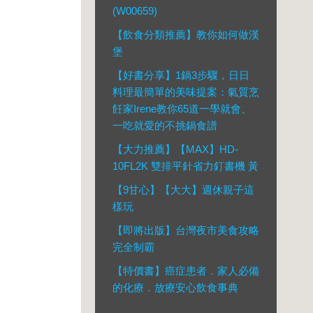
(W00659)
【飲食分類推薦】教你如何做漢
堡
【好書分享】1鍋3步驟，日日
料理最簡單的美味提案：氣質烹
飪家Irene教你65道一學就會、
一吃就愛的不挑鍋食譜
【大力推薦】【MAX】HD-
10FL2K 雙排平針省力釘書機 黃
【9甘心】【大大】週休親子這
樣玩
【即將出版】台灣夜市美食攻略
完全制霸
【特價書】癌症患者．家人必備
的化療．放療安心飲食事典