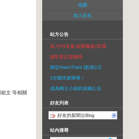
地圖
加入好友
站方公告
加入PS女孩 組隊瘋搶2百萬
超取登記送咖啡
綁定Hami Point 1點抵1元
1分鐘快速揪痛！
成為獨立小姐的滾錢心法
箱文 等相關
好友列表
好友的新聞台Blog
站內搜尋