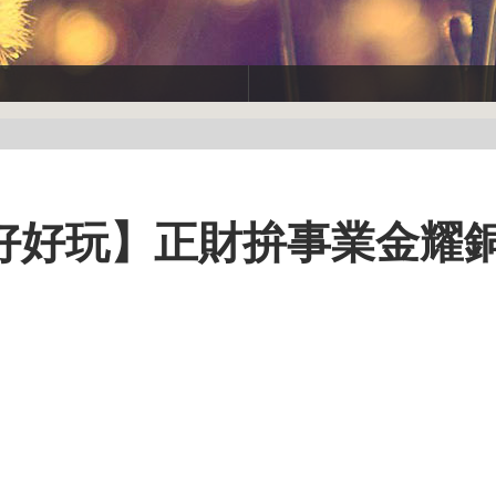
好好玩】正財拚事業金耀