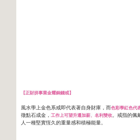
【正財拚事業金耀銅錢戒】
風水學上金色系戒即代表著自身財庫，而
色彩學紅色代
徵點石成金，
。戒指的佩
工作上可望升遷加薪、名利雙收
人一種堅實恆久的重量感和積極能量。