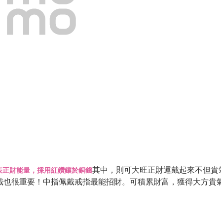
其中
，則可大旺正財運戴起來不但貴
表正財能量，採用紅鑽鑲於銅錢
戴也很重要！中指佩戴戒指最能招財。可積累財富，獲得大方貴