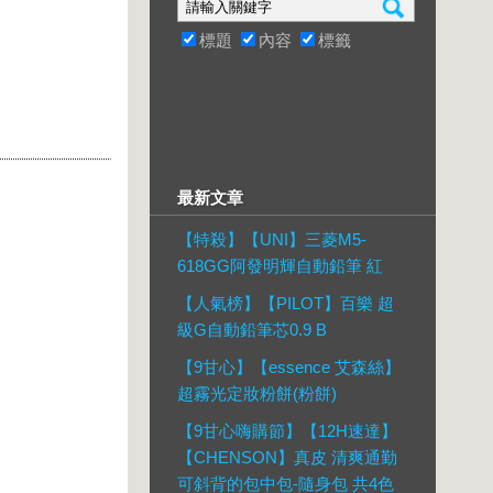
標題
內容
標籤
最新文章
【特殺】【UNI】三菱M5-
618GG阿發明輝自動鉛筆 紅
【人氣榜】【PILOT】百樂 超
級G自動鉛筆芯0.9 B
【9甘心】【essence 艾森絲】
超霧光定妝粉餅(粉餅)
【9甘心嗨購節】【12H速達】
【CHENSON】真皮 清爽通勤
可斜背的包中包-隨身包 共4色