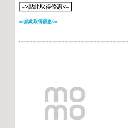
=>點此取得優惠<=