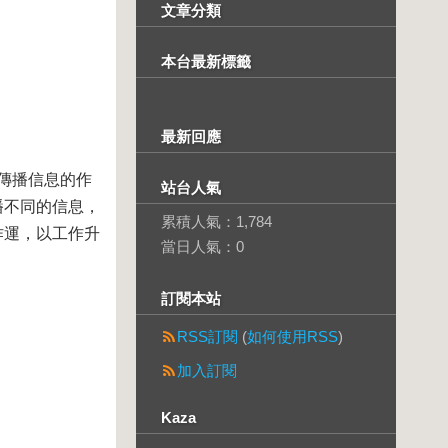
文章分類
本台最新標籤
最新回應
傳播信息的作
站台人氣
播不同的信息，
累積人氣：
1,784
作運，以工作升
當日人氣：
0
訂閱本站
RSS訂閱
(
如何使用RSS
)
加入訂閱
Kaza