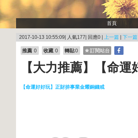
首頁
2017-10-13 10:55:09| 人氣177| 回應0 |
上一篇
|
下一篇
推薦
0
收藏
0
轉貼
0
訂閱站台
【大力推薦】【命運
【命運好好玩】正財拚事業金耀銅錢戒