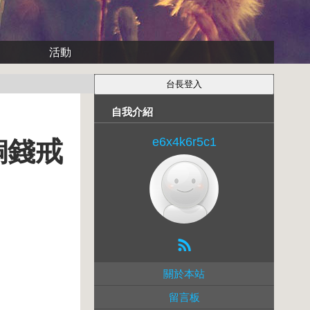
活動
自我介紹
e6x4k6r5c1
銅錢戒
關於本站
留言板