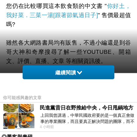
您仍在比較哪買這本飲食類的中文書 "
你好土，
我好菜．三菜一湯[跟著節氣過日子]
" 售價最超值
嗎?
雖然各大網路書局均有販售，不過小編還是到谷
哥大神和奇摩搜尋了解一些YOUTUBE、開箱
文、評價、直播、文章 等相關資訊後。
繼續閱讀
幫您整理出來在 "
這裡
" 最優惠啦。
有需要的粉粉可以點擊連結或按鈕就能獲取最新
你可能感興趣的文章
的優惠折扣訊息啦~
民進黨昔日在野推給中央，今日甩鍋地方
上回我曾講過，中華民國政府要的是一個真正會做
事的專業團隊，而且要真正解決問題的團隊，而不
4 小時前
是只會到處甩鍋的雙標團隊，最近民進黨