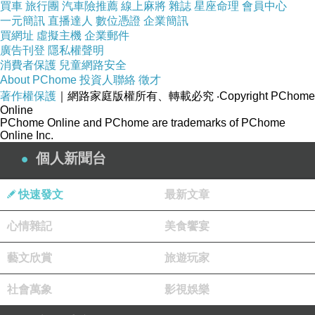
買車
旅行團
汽車險推薦
線上麻將
雜誌
星座命理
會員中心
簡化成了幾年幾月幾日的提醒，依著節氣過日子
一元簡訊
直播達人
數位憑證
企業簡訊
的重要與美好，也漸漸地被人們遺忘。
買網址
虛擬主機
企業郵件
廣告刊登
隱私權聲明
消費者保護
兒童網路安全
然而，老祖宗流傳下來的大智慧，將一年365天
About PChome
投資人聯絡
徵才
分成24節氣，讓人們依時序生活，依節慶過日
著作權保護
｜網路家庭版權所有、轉載必究
‧Copyright PChome
Online
子，除了作息規律使得身體健康之外，透過節氣
PChome Online and PChome are trademarks of PChome
Online Inc.
裡的慶儀，人們在過年圍爐團圓，元宵、清明、
個人新聞台
端午、中元、中秋、冬至等日子裡，也會做些應
景的事兒，享用特定飲食，更享受大夥兒團聚的
快速發文
最新文章
氛圍，節氣生活裡的精神及樂趣，在節慶裡不言
而喻；透過料理和美食的分享，也讓人們因距離
心情雜記
美食饗宴
而疏離的感情，更拉攏靠近了一些。
藝文欣賞
旅遊玩家
有鑑於節氣對生活的重要性，結合了食材、節氣
社會萬象
影視娛樂
與創意料理的《你好土，我好菜?跟著節氣過日