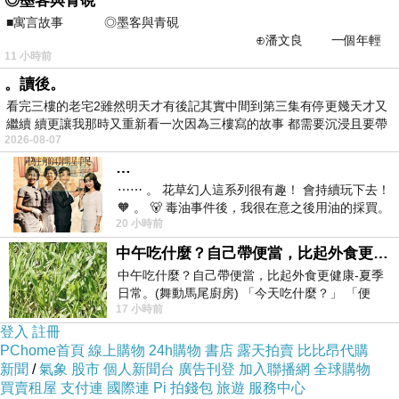
◎墨客與青硯
=>點此取得優惠<=
■寓言故事 ◎墨客與青硯
⊕潘文良 一個年輕
11 小時前
的墨客，在京城的古玩肆裡
。讀後。
看完三樓的老宅2雖然明天才有後記其實中間到第三集有停更幾天才又
繼續 續更讓我那時又重新看一次因為三樓寫的故事 都需要沉浸且要帶
2026-08-07
有
…
⋯⋯ 。 花草幻人這系列很有趣！ 會持續玩下去！
🧡 。 🐻 毒油事件後，我很在意之後用油的採買。
20 小時前
在地尚青！產地直送的好味料理！
前天購買了我之前就很愛
中午吃什麼？自己帶便當，比起外食更健康-夏季日常。(舞動馬尾廚房)
中午吃什麼？自己帶便當，比起外食更健康-夏季
將生活從「無感」變成「五感」的美麗顯學！
日常。(舞動馬尾廚房) 「今天吃什麼？」 「便
17 小時前
當？麵？還是炒飯？」 每天都在選擇
登入
註冊
PChome首頁
線上購物
24h購物
書店
露天拍賣
比比昂代購
隨著科技日新月異，日曆或農民曆逐漸被手機、
新聞
/
氣象
股市
個人新聞台
廣告刊登
加入聯播網
全球購物
平板電腦上的行事曆取代，上面所記載的節氣，
買賣租屋
支付連
國際連
Pi 拍錢包
旅遊
服務中心