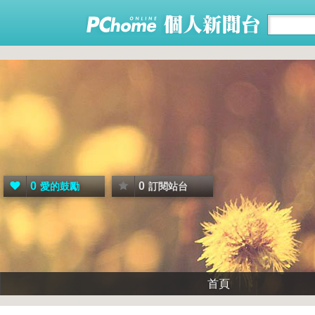
0
0
愛的鼓勵
訂閱站台
首頁