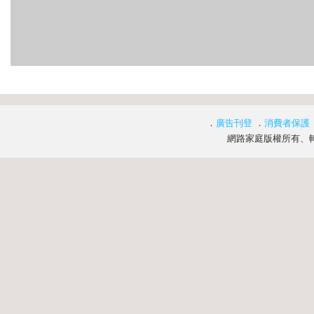
．
廣告刊登
．
消費者保護
網路家庭版權所有、轉載必究 