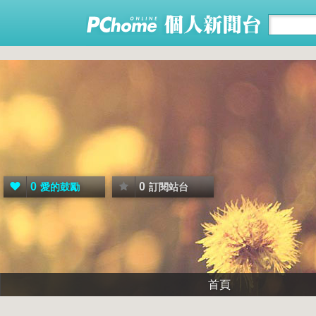
0
0
愛的鼓勵
訂閱站台
首頁