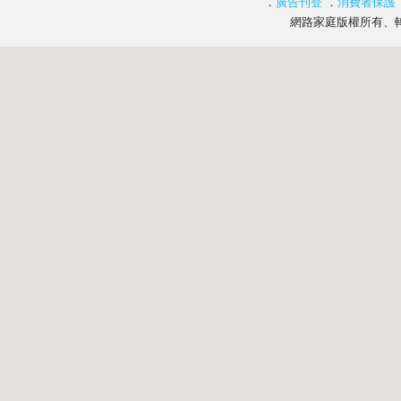
．
廣告刊登
．
消費者保護
網路家庭版權所有、轉載必究 