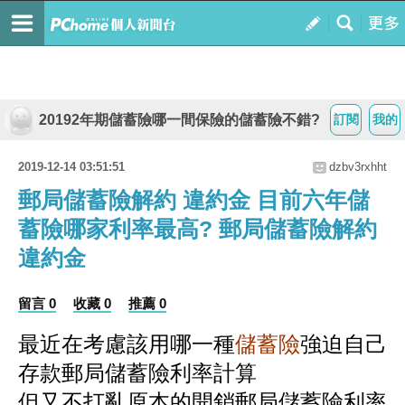
20192年期儲蓄險哪一間保險的儲蓄險不錯?
訂閱
我的
2019-12-14 03:51:51
dzbv3rxhht
郵局儲蓄險解約 違約金 目前六年儲
蓄險哪家利率最高? 郵局儲蓄險解約
違約金
留言 0
收藏 0
推薦 0
最近在考慮該用哪一種
儲蓄險
強迫自己
存款
郵局儲蓄險利率計算
但又不打亂原本的開銷
郵局儲蓄險利率