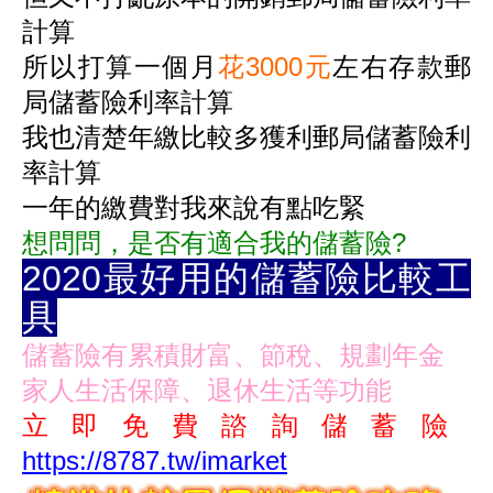
計算
所以打算一個月
花3000元
左右存款
郵
局儲蓄險利率計算
我也清楚年繳比較多獲利
郵局儲蓄險利
率計算
一年的繳費對我來說有點吃緊
想問問，是否有適合我的儲蓄險?
2020最好用的儲蓄險比較工
具
儲蓄險有累積財富、節稅、規劃年金
家人生活保障、退休生活等功能
立即免費諮詢儲蓄險
https://8787.tw/imarket