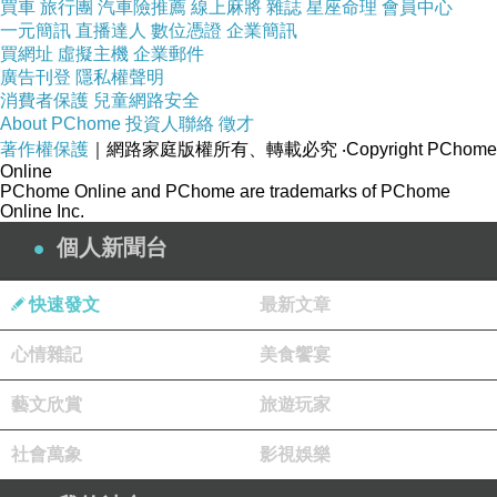
買車
旅行團
汽車險推薦
線上麻將
雜誌
星座命理
會員中心
一元簡訊
直播達人
數位憑證
企業簡訊
買網址
虛擬主機
企業郵件
廣告刊登
隱私權聲明
消費者保護
兒童網路安全
About PChome
投資人聯絡
徵才
著作權保護
｜網路家庭版權所有、轉載必究
‧Copyright PChome
Online
PChome Online and PChome are trademarks of PChome
Online Inc.
個人新聞台
快速發文
最新文章
心情雜記
美食饗宴
藝文欣賞
旅遊玩家
社會萬象
影視娛樂