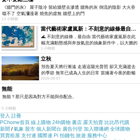
《牆門的灰》 屋子陰冷 留給牆壁去滲透 牆角的灰 倒流的陰影 大火吞
噬不了 空氣瀰漫著 燒焦的虛無 牆壁上的門
13 小時前
當代藝術家盧嵐新：不刻意的線條最自由，讓色彩流動、筆觸自己說話
🌊 不刻意的線條，最自由 當代藝術家盧嵐新在此
幅充滿動態感與奔放氣息的抽象新作中，以大膽的
3 小時前
藍色顏料在白色畫布上揮灑、壓印與流淌
立秋
預告夏天將行漸遠 走過這陽光普照 卻又充滿逝去
的季節 無常已成為人生的日常 當擁著今夜的歡暢
2026-08-07
舒心 轉眼驟成昨日 而明晨 太陽
無能
無能？那只是因為對方不能與你配合。
5 小時前
登入
註冊
PChome首頁
線上購物
24h購物
書店
露天拍賣
比比昂代購
新聞
/
氣象
股市
個人新聞台
廣告刊登
加入聯播網
全球購物
買賣租屋
支付連
國際連
Pi 拍錢包
旅遊
服務中心