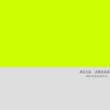
廣告刊登
消費者保護
．
．
網路家庭版權所有、轉載必究