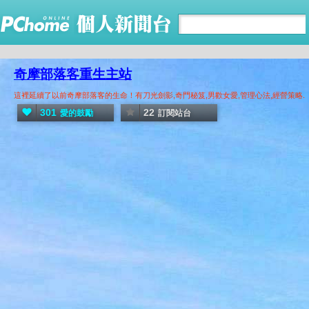
奇摩部落客重生主站
這裡延續了以前奇摩部落客的生命！有刀光劍影,奇門秘笈,男歡女愛,管理心法,經營策略.
301
22
愛的鼓勵
訂閱站台