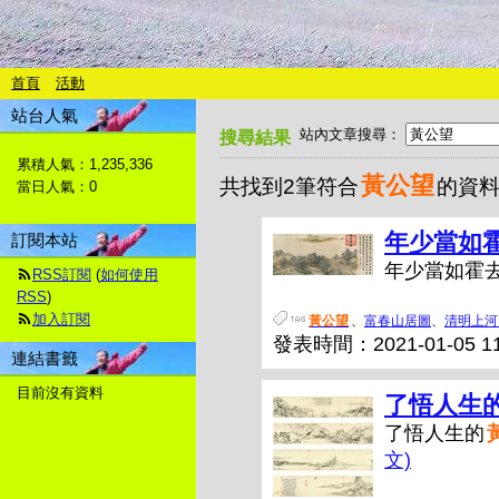
首頁
活動
站台人氣
站內文章搜尋：
搜尋結果
累積人氣：
1,235,336
黃公望
共找到2筆符合
的資
當日人氣：
0
年少當如
訂閱本站
年少當如霍去
RSS訂閱
(
如何使用
RSS
)
加入訂閱
黃公望
、
富春山居圖
、
清明上河
發表時間：2021-01-05 11
連結書籤
目前沒有資料
了悟人生
了悟人生的
文)