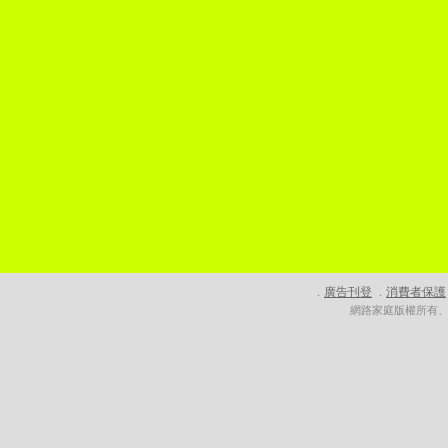
廣告刊登
消費者保護
．
．
網路家庭版權所有、轉載必究