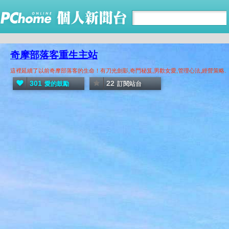
奇摩部落客重生主站
這裡延續了以前奇摩部落客的生命！有刀光劍影,奇門秘笈,男歡女愛,管理心法,經營策略.
301
22
愛的鼓勵
訂閱站台