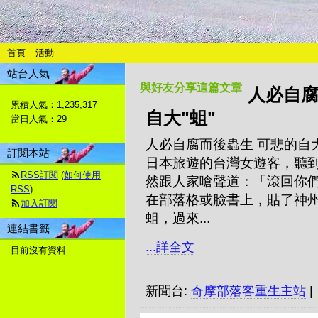
首頁
活動
站台人氣
與好友分享這篇文章
人必自腐
累積人氣：
1,235,317
自大"蛆"
當日人氣：
29
人必自腐而後蟲生 可悲的自
訂閱本站
日本旅遊的台灣女遊客，聽
RSS訂閱
(
如何使用
然跟人家嗆聲道：「滾回你
RSS
)
在部落格或臉書上，貼了神
加入訂閱
蛆，過來...
連結書籤
...詳全文
目前沒有資料
新聞台:
奇摩部落客重生主站
|