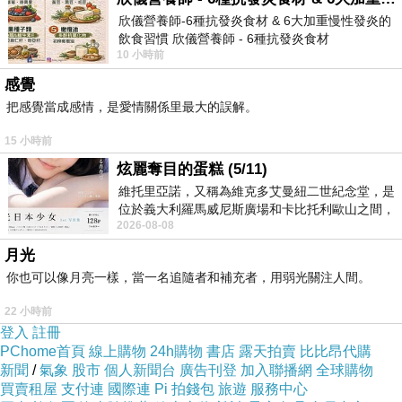
惜每一份感情，用心去呵護和經營，讓愛成為我
欣儀營養師-6種抗發炎食材 & 6大加重慢性發炎的
飲食習慣 欣儀營養師 - 6種抗發炎食材
們生命中最美麗的花朵。
10 小時前
https://www.facebook.com/photo/?fbid=147
感覺
愛情是生命中最美好的禮物，而婚姻則是將愛情
把感覺當成感情，是愛情關係里最大的誤解。
長久守護的約定。然而，在感情的長河中，我們
15 小時前
常常遭遇挑戰和困難，這時候需要
和合術
的智慧
炫麗奪目的蛋糕 (5/11)
和挽回的勇氣來維護我們珍貴的感情。
維托里亞諾，又稱為維克多艾曼紐二世紀念堂，是
人們常說，婚姻是一條充滿荊棘的道路，其中包
位於義大利羅馬威尼斯廣場和卡比托利歐山之間，
2026-08-08
用以紀念統一義大利統一後的的第一位國
含了無數的考驗和試煉。當激情消退、矛盾產生
月光
時，我們需要學會以和合的方式來化解衝突。
和
你也可以像月亮一樣，當一名追隨者和補充者，用弱光關注人間。
合術
教導我們如何以平等、尊重和溝通作為基
22 小時前
石，尋求共識和解決方案。它呼籲我們以愛為導
登入
註冊
向，以包容和理解的心態來面對婚姻中的困難，
PChome首頁
線上購物
24h購物
書店
露天拍賣
比比昂代購
新聞
並尋找建立和諧關係的方法。
/
氣象
股市
個人新聞台
廣告刊登
加入聯播網
全球購物
買賣租屋
支付連
國際連
Pi 拍錢包
旅遊
服務中心
然而，有時候我們可能走到了感情的邊緣，面臨