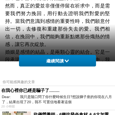
然而，真正的愛並非僅僅停留在祈求中，而是需
要我們努力挽回，用行動去證明我們對愛的堅
持。當我們意識到感情的重要性時，我們願意付
出一切，去修復和重建那份失去的愛。我們相
信，在挽回中，我們能夠重新點燃那份熾熱的情
感，讓它再次綻放。
婚姻是感情的結晶，是兩顆心靈的結合。它是一
段承諾，是一段共同成長的旅程。在婚姻中，我
繼續閱讀
們面對著各種考驗和困難，但正是這些挑戰讓我
們更加堅強和成熟。我們學會了彼此支持，學會
你可能感興趣的文章
了包容和忍讓，學會了如何維護這份珍貴的感
情。
在我心裡你已經是騙子了........
Dear: 我只是隨口問了你什麼時候生日?想說獅子座的你現在八月
感情是一段長久的旅程，它充滿了起伏和不確
了，結果出現了20，我不 可置信地看著這個
定。我們在斬斷、祈求、挽回的過程中體驗著人
20 小時前
生的種種滋味。無論是在哪一個階段，讓我們珍
欣儀營養師 - 6種抗發炎食材 & 6大加重慢性發炎的飲食習慣