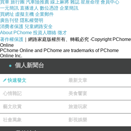
買車
旅行團
汽車險推薦
線上麻將
雜誌
星座命理
會員中心
著分離和破碎的局面。這時候，挽回的力量變得
一元簡訊
直播達人
數位憑證
企業簡訊
買網址
虛擬主機
企業郵件
至關重要。挽回並非僅僅是回到過去的模式，而
廣告刊登
隱私權聲明
是重新建立的過程。它需要我們正視自己的錯
消費者保護
兒童網路安全
About PChome
投資人聯絡
徵才
誤，勇敢面對問題，並付出努力來修復破裂的感
著作權保護
｜網路家庭版權所有、轉載必究
‧Copyright PChome
情。挽回的過程中，我們需要反思和成長，重新
Online
PChome Online and PChome are trademarks of PChome
建立信任和愛的連結。這是一個需要時間和耐心
Online Inc.
的旅程，但當我們成功地挽回了逝去的感情時，
個人新聞台
我們將體會到愛的奇蹟。
婚姻是一段充滿情感的旅程，它需要我們的用心
快速發文
最新文章
和付出。我們要懂得欣賞對方的價值和優點，尊
心情雜記
美食饗宴
重彼此的差異和成長。我們要保持開放的心態，
願意接納改變和成長，以共同的目標和價值觀來
藝文欣賞
旅遊玩家
共同努力。只有這樣，我們才能讓婚姻繼續綻放
社會萬象
影視娛樂
出豐盛的感情之花。
在感情的世界中，和合術和挽回的智慧成為了我