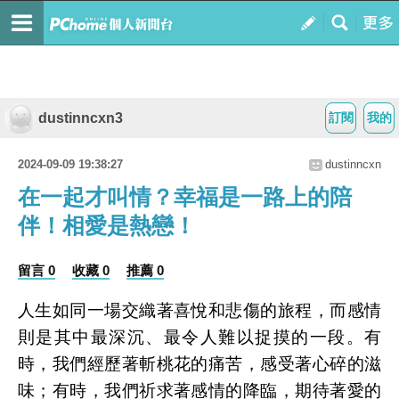
dustinncxn3
訂閱
我的
2024-09-09 19:38:27
dustinncxn
在一起才叫情？幸福是一路上的陪
伴！相愛是熱戀！
留言 0
收藏 0
推薦 0
人生如同一場交織著喜悅和悲傷的旅程，而感情
則是其中最深沉、最令人難以捉摸的一段。有
時，我們經歷著斬桃花的痛苦，感受著心碎的滋
味；有時，我們祈求著感情的降臨，期待著愛的