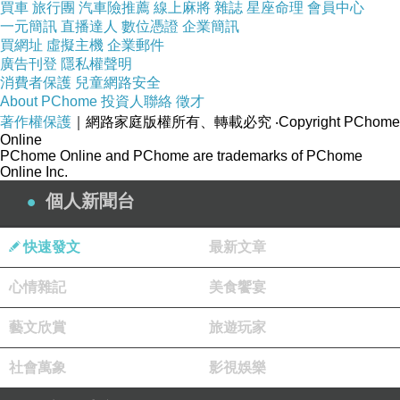
買車
旅行團
汽車險推薦
線上麻將
雜誌
星座命理
會員中心
熱功能的款式。
一元簡訊
直播達人
數位憑證
企業簡訊
買網址
虛擬主機
企業郵件
總之，在選擇
玻璃屏風
時，需要考慮用途、空間
廣告刊登
隱私權聲明
需求、風格搭配、透明度和功能等多個因素。透
消費者保護
兒童網路安全
About PChome
投資人聯絡
徵才
過合理的選擇，可以使玻璃屏風成為室內的亮
著作權保護
｜網路家庭版權所有、轉載必究
‧Copyright PChome
點，同時實現實用性和美觀性的平衡。
Online
PChome Online and PChome are trademarks of PChome
玻璃隔間
在現代辦公環境中扮演著什麼角色？它
Online Inc.
如何透過嶄新的設計，重新定義了辦公室的風貌
個人新聞台
和功能？讓我們來深入瞭解這個話題。
玻璃隔間以其透明性質，為辦公環境注入了開放
快速發文
最新文章
感。在傳統的隔間設計中，人們可能會感到局促
心情雜記
美食饗宴
壓抑，缺乏交流與合作。而透明的玻璃隔間能夠
打破傳統辦公室的限制，讓空間更加通透、明
藝文欣賞
旅遊玩家
亮，同時促進團隊成員之間的視覺交流。
社會萬象
影視娛樂
此外，玻璃隔間還能夠創造出私密性和開放性的
平衡。在辦公室中，隱私對於個人工作至關重