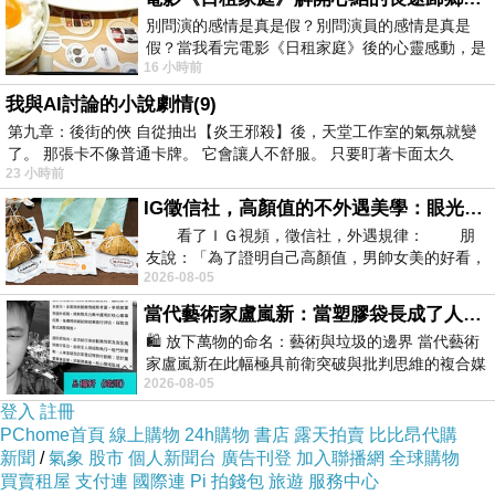
璃屏風，以達到最佳的分隔效果。
別問演的感情是真是假？別問演員的感情是真是
假？當我看完電影《日租家庭》後的心靈感動，是
其次，融入整體室內風格也是重要的一點。玻璃
16 小時前
真的。詮釋的情感觸動了人心，就是真情
屏風的設計應與室內的裝潢風格相協調，不僅要
我與AI討論的小說劇情(9)
考慮色彩，還要考慮圖案和紋理的搭配。如果室
第九章：後街的俠 自從抽出【炎王邪殺】後，天堂工作室的氣氛就變
了。 那張卡不像普通卡牌。 它會讓人不舒服。 只要盯著卡面太久
內走的是現代簡約風格，可以選擇簡潔而抽象的
23 小時前
圖案；如果是古典風格，則可以選擇精緻的花紋
IG徵信社，高顏值的不外遇美學：眼光太高也是一種防禦，為了證明我長得好看，我決定一輩子不外遇！
或浪漫的圖案。
看了ＩＧ視頻，徵信社，外遇規律： 朋
此外，玻璃的透明度也是關鍵。根據個人喜好和
友說：「為了證明自己高顏值，男帥女美的好看，
2026-08-05
且眼光高，我決定一輩子不外遇。」
隱私需求，可以選擇完全透明、半透明或帶有一
當代藝術家盧嵐新：當塑膠袋長成了人的模樣，我們的目光是否學會了放下偏見？
定模糊效果的玻璃。這可以在保持通透感的同
🛍️ 放下萬物的命名：藝術與垃圾的邊界 當代藝術
時，增加一定的私密性。
家盧嵐新在此幅極具前衛突破與批判思維的複合媒
2026-08-05
材新作中，直接將被大眾定義為廢棄物
最後，要考慮功能與實用性。有些玻璃屏風可能
登入
註冊
帶有開閉功能，可以根據需要進行展開或收縮，
PChome首頁
線上購物
24h購物
書店
露天拍賣
比比昂代購
這在需要時可以有效地分隔空間。另外，也可以
新聞
/
氣象
股市
個人新聞台
廣告刊登
加入聯播網
全球購物
買賣租屋
支付連
國際連
Pi 拍錢包
旅遊
服務中心
選擇帶有附加功能的玻璃屏風，如具有隔音、隔