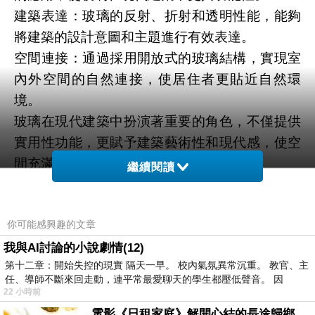
建築表達：玻璃的反射、折射和透明性能，能夠
將建築的設計意圖和主題進行有效表達。
空間連接：通過採用開放式的玻璃結構，實現室
內外空間的自然連接，使居住者更貼近自然環
境。
玻璃在現代建築中扮演著重要的角色，不僅提供
實用性功能，更賦予建築藝術性和現代感，使空
間充滿設計與科技的魅力。
繼續閱讀
玻璃屏風作為室內裝飾的一部分，不僅可以分隔
空間，還能為室內增添藝術氛圍。在選擇玻璃屏
你可能感興趣的文章
風的設計與款式時，有幾個重要的因素需要考
慮。
我與AI討論的小說劇情(12)
第十二章：開始失控的現實 隔天一早。 校內氣氛異常沉重。 教官、主
首先，要考慮
玻璃屏風
的用途與空間需求。你是
任、導師不斷來回走動，連平常最愛聊天的學生都壓低聲音。 因
想要在客廳、臥室還是辦公室使用？根據不同的
22 小時前
空間需求，可以選擇不同高度、厚度和款式的玻
電影《日租家庭》解開心結的長途歸鄉！能在電影院感受到地理的寬闊和人心的相鄰，真是太棒了！