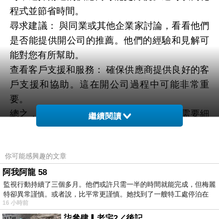
程式並節省時間。
尋求建議： 與同業或其他企業家討論，看看他們
是否能提供開公司的推薦。他們的經驗和見解可
能對您有所幫助。
查看客戶支援和服務： 確保供應商提供良好的客
戶支援和協助。這在開公司過程中可能非常重
要。
總之，選擇合適的開公司推薦的決策分析需要細
繼續閱讀
心規劃和調查。不要著急做決定，確保您的選擇
最能滿足您的業務需求，確保新公司能順利運
你可能感興趣的文章
作。
局勢分析：
阿我阿龍 58
監視行動持續了三個多月。他們或許只需一半的時間就能完成，但梅麗
局勢分析是公司設立過程中的關鍵步驟，它有助
特卻異常謹慎。或者說，比平常更謹慎。她找到了一艘特工處停泊在
於評估市場環境、競爭格局以及潛在風險和機
16 小時前
遇。以下是局勢分析的關鍵要素：
柒參肆▎老宅2／後記