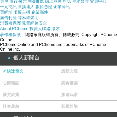
買車
旅行團
汽車險推薦
線上麻將
雜誌
星座命理
會員中心
註冊公司名稱：選擇一個獨特的公司名稱，並確
一元簡訊
直播達人
數位憑證
企業簡訊
買網址
虛擬主機
企業郵件
保它未被他人使用，然後進行公司名稱註冊。
廣告刊登
隱私權聲明
準備法律檔：提交必要的檔，包括公司章程、合
消費者保護
兒童網路安全
About PChome
投資人聯絡
徵才
同和許可證。
著作權保護
｜網路家庭版權所有、轉載必究
‧Copyright PChome
取得必要許可和執照：根據你的業務類型和地
Online
PChome Online and PChome are trademarks of PChome
點，獲得所有必要的許可和執照。
Online Inc.
建立財務體系：開立商業銀行帳戶，建立會計體
個人新聞台
系，追蹤財務流動。
合規遵循：遵守納稅和勞工法規，保護知識產
快速發文
最新文章
權，確保公司合法運營。
心情雜記
美食饗宴
開始運營：開始經營業務，制定行銷策略，吸引
客戶，並持續評估市場局勢。
藝文欣賞
旅遊玩家
局勢分析確保你在公司設立過程中有充分的瞭
社會萬象
影視娛樂
解，幫助你制定明智的決策以實現長期成功。
局勢分析在建立公司的過程中至關重要，它有以