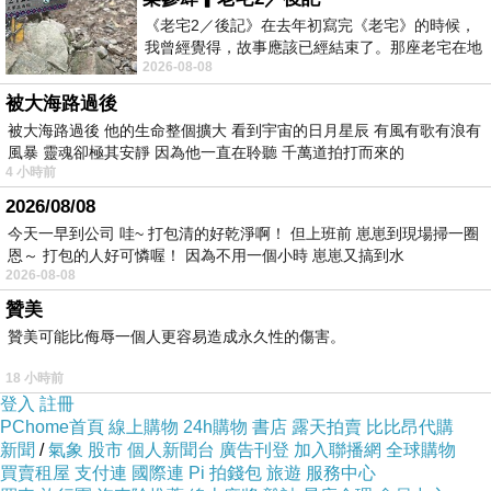
市場調查：進行市場研究以瞭解潛在客戶的需
《老宅2／後記》在去年初寫完《老宅》的時候，
我曾經覺得，故事應該已經結束了。那座老宅在地
求，市場規模和趨勢。這有助於確定你的業務是
2026-08-08
震中倒塌，七個人終於離開那片黑暗，
否有市場。
被大海路過後
競爭分析：研究競爭對手，包括其產品、定價策
被大海路過後 他的生命整個擴大 看到宇宙的日月星辰 有風有歌有浪有
風暴 靈魂卻極其安靜 因為他一直在聆聽 千萬道拍打而來的
略和市場份額。這可以幫助你找到差異化機會。
4 小時前
SWOT分析：分析公司的優勢、劣勢、機會和威
2026/08/08
脅。這有助於制定業務策略，最大程度地利用優
今天一早到公司 哇~ 打包清的好乾淨啊！ 但上班前 崽崽到現場掃一圈
勢並減少風險。
恩～ 打包的人好可憐喔！ 因為不用一個小時 崽崽又搞到水
2026-08-08
法規和法律環境：瞭解當地和國家的法律要求，
贊美
確保你的業務合法運營。
贊美可能比侮辱一個人更容易造成永久性的傷害。
公司設立：
18 小時前
完成局勢分析後，這是
如何開公司
的一般步驟：
登入
註冊
確定業務結構：選擇適合你業務的法律結構，如
PChome首頁
線上購物
24h購物
書店
露天拍賣
比比昂代購
新聞
/
氣象
股市
個人新聞台
廣告刊登
加入聯播網
全球購物
獨資、合夥、有限責任公司（LLC）或股份有限
買賣租屋
支付連
國際連
Pi 拍錢包
旅遊
服務中心
公司（Inc.）。