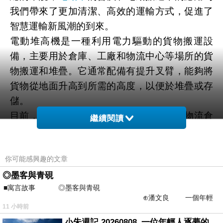
我們帶來了更加清潔、高效的運輸方式，促進了
智慧運輸新風潮的到來。
電動堆高機是一種利用電力驅動的貨物搬運設
備，主要用於倉庫、工廠和物流中心等場所的貨
物搬運和堆疊。它通常配備有提升叉臂，能夠將
貨物從地面升高到所需的高度，以便於堆疊或存
儲。
目前，電動堆高機廣泛應用於各個行業的物流倉
繼續閱讀
儲作業中。在倉儲管理方面，電動堆高機被用於
貨物的進出庫、裝卸和貨架堆疊，有效提高了貨
你可能感興趣的文章
物處理效率和作業安全性。在製造業中，它被用
於原材料和成品的運輸，協助生產線的流暢運
◎墨客與青硯
■寓言故事 ◎墨客與青硯
作。在電商物流領域，電動堆高機用於貨物的分
⊕潘文良 一個年輕
類、分揀和包裝，加速了訂單處理速度，提升了
11 小時前
的墨客，在京城的古玩肆裡
客戶滿意度。此外，電動堆高機還常見於超市和
小朱週記 20260808_一位年輕人逐夢的真實故事