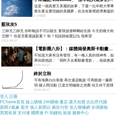
商場，用於貨架的補貨和整理，為商品上架提供
這是一個真實又美麗的故事，下週一位年輕大學畢
業生要去實現她的美國夢，在沒有家裡經濟奧援的
了便利。
4 小時前
情況下，靠著自我努力工作累積出國基
總的來說，電動堆高機作為物流倉儲的智慧搬運
藍玫友5
良伴，為各行各業的貨物搬運提供了高效、便捷
三師兄三師兄 你昨晚說不可以殺生 要我放過蟑螂給生路 今天的燉大肉
怎辦？ 你是否要虔誠茹素？ 蛤？別說師妹愛記仇 我希望
的解決方案，推動了物流行業的發展和進步。
2026-08-07
電動堆高機是一種以電力為動力源，主要用於貨
【電影圈八卦】：媒體揭發奧斯卡動畫項目投票醜聞！好萊塢為什麼看不起動畫電影？
物搬運、堆疊和存儲的物流設備。它擁有調節高
不知道大家有沒有發現，有一種人真的很神奇，如
度的功能，可將貨物提升到所需位置，並通過操
果你跟他說：「我昨天去看動畫電影」，他就會露
2026-08-07
出一種慈祥的微笑，然後問你是不是陪小
控操作者實現貨物的準確移動。
終於立秋
目前，電動堆高機廣泛應用於各個行業和領域。
可有海豚白白靠攏 再次遙迢氣旋 可再饒過一遍窮
在倉儲管理方面，它們用於倉庫的貨物裝卸、分
弱 雖人間活動 已達文明極致之浪費 但又何干質樸
2026-08-07
者 只能白白陪葬
類和存儲，提高了倉儲作業效率。在製造業中，
登入
註冊
電動堆高機用於生產線上的原材料運輸和成品存
PChome首頁
線上購物
24h購物
書店
露天拍賣
比比昂代購
儲，實現了生產流程的自動化和精準化。在商超
新聞
/
氣象
股市
個人新聞台
廣告刊登
加入聯播網
全球購物
買賣租屋
支付連
國際連
Pi 拍錢包
旅遊
服務中心
行業，它們被用於貨架補貨、整理和貨物分類，