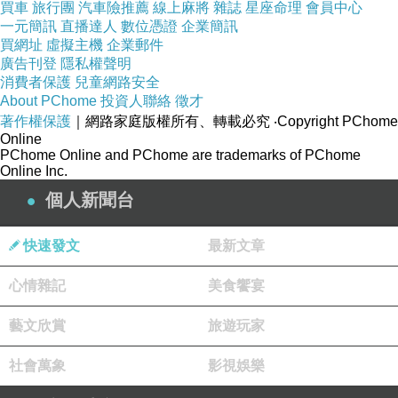
買車
旅行團
汽車險推薦
線上麻將
雜誌
星座命理
會員中心
提高了商店的陳列效果和貨架利用率。
一元簡訊
直播達人
數位憑證
企業簡訊
買網址
虛擬主機
企業郵件
此外，電動堆高機還廣泛應用於物流配送和運輸
廣告刊登
隱私權聲明
行業，用於貨車和貨櫃的裝卸，提高了貨物的轉
消費者保護
兒童網路安全
About PChome
投資人聯絡
徵才
運速度和運輸效率。在市政建設方面，它們用於
著作權保護
｜網路家庭版權所有、轉載必究
‧Copyright PChome
城市的道路維護和環境清潔，解決了城市中的物
Online
PChome Online and PChome are trademarks of PChome
資運輸和搬運問題。
Online Inc.
總的來說，電動堆高機作為一種現代化的搬運設
個人新聞台
備，已經成為各行各業不可或缺的重要工具，推
動了物流業的發展和現代化進程。
快速發文
最新文章
心情雜記
美食饗宴
藝文欣賞
旅遊玩家
詳細介紹綠能科技首選理由！推薦建議的原因！電動堆高機
上一篇：
社會萬象
影視娛樂
綠能電動車！整理電動車科技相關領域！電動車的環境改變
下一篇：