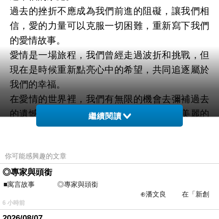
過去的挫折不應成為我們前進的阻礙，讓我們相
信，愛的力量可以克服一切困難，重新寫下我們
的愛情故事。
愛情是一場旅程，我們曾經走過波折和挑戰，但
現在是時候重新點亮心中的希望，共同追逐屬於
我們的幸福。
在愛情的世界裡，我們有無限的機會去彌補過去
的遺憾，重新展開彼此的懷抱，共同創造美麗的
繼續閱讀
明天。
某個晴朗的日子，他們走進了彼此的生命，彼此
你可能感興趣的文章
的世界。他們的感情像一朵盛開的花朵，散發著
迷人的芬芳。然而，隨著時間的推移，他們也漸
◎專家與頭銜
■寓言故事 ◎專家與頭銜
漸遭遇到感情中的風浪。
⊕潘文良 在「新創
感情的波瀾
6 小時前
之谷」裡——
生活中的壓力和種種困難讓他們的感情受到了考
2026/08/07