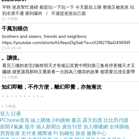
驗。小小的爭執、誤解和疏遠，讓他們感到彼此
平時 崽崽幫忙過磅 都是玩一下玩一下 今天親自上陣 整個又被崽崽 玩
到水泄不通 塞到爆炸 / 不過從崽崽自己親
之間的距離越來越遠。他們不禁思索，如何挽回
11 小時前
這段美麗的感情，如何讓它重新燃起生命的火
千萬別模仿
花。
brothers and sisters, friends and neighbors
https://youtube.com/shorts/hUfepoOgSak?is=xX2f827BaG4S69iR
尋找和合術
2026-08-06
https
他們開始學習和合術，一種能夠使彼此和諧相處
。讀後。
的技巧和智慧。他們明白，感情的維護需要雙方
看完三樓的老宅2雖然明天才有後記其實中間到第三集有停更幾天才又
繼續 續更讓我那時又重新看一次因為三樓寫的故事 都需要沉浸且要帶
的努力和付出。他們學會了傾聽和理解對方的需
10 小時前
有
求，學會了表達自己的想法和感受。他們開始用
知幻即離，不作方便，離幻即覺，亦無漸次
愛和溝通來解決問題，不再讓爭執和誤解毀壞他
。。。。。。。。。。
們的感情。
1 小時前
挽回失去的感情
登入
註冊
有時候，失去的感情似乎再也無法挽回。但他們
PChome首頁
線上購物
24h購物
書店
露天拍賣
比比昂代購
新聞
/
氣象
股市
個人新聞台
廣告刊登
加入聯播網
全球購物
相信，只要仍存著愛和希望，就有可能重燃那份
買賣租屋
支付連
國際連
Pi 拍錢包
旅遊
服務中心
熾熱的愛情。他們不斷努力，用心去彌補過去的