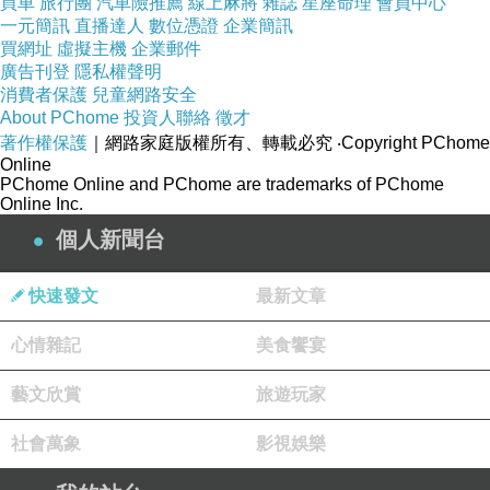
買車
旅行團
汽車險推薦
線上麻將
雜誌
星座命理
會員中心
一元簡訊
直播達人
數位憑證
企業簡訊
遺憾，用行動去證明自己的改變。他們學會了寬
買網址
虛擬主機
企業郵件
容和包容，讓彼此重新找回失落的感情。
廣告刊登
隱私權聲明
婚姻的承諾
消費者保護
兒童網路安全
About PChome
投資人聯絡
徵才
最終，他們走進了婚姻的殿堂。在這個神聖的約
著作權保護
｜網路家庭版權所有、轉載必究
‧Copyright PChome
定中，他們許下了一生的承諾。他們明白，婚姻
Online
PChome Online and PChome are trademarks of PChome
不僅是一種形式，更是一種責任和契約。他們願
Online Inc.
意用心去經營婚姻，用愛和關懷來呵護彼此。他
個人新聞台
們知道，婚姻中的感情需要不斷的滋養和培育，
才能綻放出美麗的花朵。
快速發文
最新文章
感情的價值
心情雜記
美食饗宴
他們明白，感情是生命中最寶貴的財富。它需要
用心去守護，用愛去營造。無論是
和合術
、挽回
藝文欣賞
旅遊玩家
失去的感情還是經營幸福的婚姻，他們都願意為
社會萬象
影視娛樂
之付出努力。因為他們知道，只有真正珍惜和經
營感情，才能獲得幸福和快樂的生活。