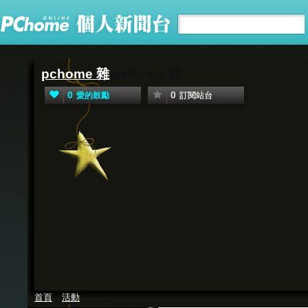
pchome 雜
pchome 雜
0
0
愛的鼓勵
訂閱站台
首頁
活動