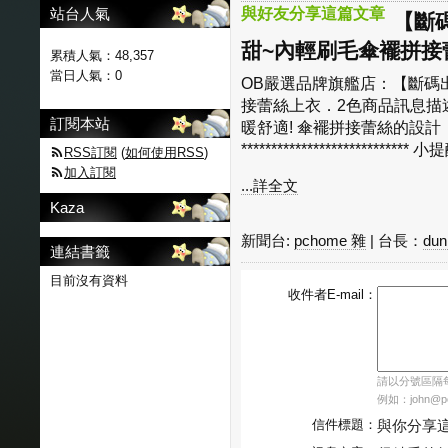
站台人氣
與好友分享這篇文章
【斷碼
甜~內輕刷毛傘襬拼接
累積人氣：
48,357
當日人氣：
0
OB嚴選品牌旗艦店：【斷碼出
接蕾絲上衣．2色商品訊息描述:
訂閱本站
暖舒適! 傘襬拼接蕾絲的設計
**************************** 小提
RSS訂閱
(
如何使用RSS
)
加入訂閱
...詳全文
Kaza
新聞台:
pchome 雜
| 台長：
du
連結書籤
目前沒有資料
收件者E-mail：
請以分號區隔每個
例如：john@pch
信件標題：
與你分享