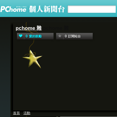
pchome 雜
pchome 雜
0
0
愛的鼓勵
訂閱站台
首頁
活動