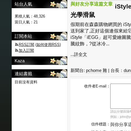
站台人氣
與好友分享這篇文章
iSt
光學滑鼠
累積人氣：
48,326
當日人氣：
21
假期前在森森購物網買的 iSt
送到家了,正好這個連假來給它
訂閱本站
iStyle「iEGG」超可愛
騰紋飾，?從冰冷...
RSS訂閱
(
如何使用RSS
)
加入訂閱
...詳全文
Kaza
新聞台:
pchome 雜
| 台長：
du
連結書籤
目前沒有資料
收件者E-mail：
請以分號區隔每個
例如：john@pch
信件標題：
與你分享