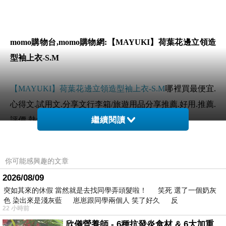
momo購物台,momo購物網:【MAYUKI】荷葉花邊立領造
型袖上衣-S.M
【MAYUKI】荷葉花邊立領造型袖上衣-S.M
哪裡買最便宜.
心得文.試用文.分享文行李箱/旅遊用品分享推薦.好用.推薦.
評價.熱銷.開箱文.優缺點比較
繼續閱讀
前幾天在逛街的時候看到
【MAYUKI】荷葉花邊立領造型
你可能感興趣的文章
袖上衣-S.M
覺得很心動而且正打算買
【MAYUKI】荷葉花
2026/08/09
邊立領造型袖上衣-S.M
突如其來的休假 當然就是去找同學弄頭髮啦！ 笑死 選了一個奶灰
色 染出來是淺灰藍 崽崽跟同學兩個人 笑了好久 反
22 小時前
但是我想
【MAYUKI】荷葉花邊立領造型袖上衣-S.M
在網
欣儀營養師 - 6種抗發炎食材 & 6大加重慢性發炎的飲食習慣