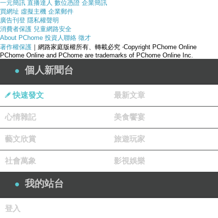
一元簡訊
直播達人
數位憑證
企業簡訊
買網址
虛擬主機
企業郵件
廣告刊登
隱私權聲明
消費者保護
兒童網路安全
About PChome
投資人聯絡
徵才
著作權保護
｜網路家庭版權所有、轉載必究
‧Copyright PChome Online
PChome Online and PChome are trademarks of PChome Online Inc.
個人新聞台
快速發文
最新文章
心情雜記
美食饗宴
藝文欣賞
旅遊玩家
社會萬象
影視娛樂
產品網址
我的站台
登入