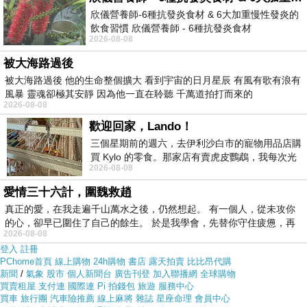
路上買應該會比較便宜，
【MAYUKI】荷葉花邊立領造型
欣儀營養師-6種抗發炎食材 & 6大加重慢性發炎的
袖上衣-S.M
而且24小時都能買，上網慢慢挑選，不用等店
飲食習慣 欣儀營養師 - 6種抗發炎食材
2026-08-08
https://www.facebook.com/photo/?fbid=147
家開門也不用看店員臉色
被大海路過後
被大海路過後 他的生命整個擴大 看到宇宙的日月星辰 有風有歌有浪有
各大網路購物網為求有好業績都無所不用其極。因為momo
風暴 靈魂卻極其安靜 因為他一直在聆聽 千萬道拍打而來的
2026-08-08
都有送300元或是500元的折價卷!所以我建議可以上momo
歡迎回家，Lando！
購物網來購買(
【MAYUKI】荷葉花邊立領造型袖上衣-
三個星期前的週六，去伊利沙白市的寵物用品店購
S.M
)
買 Kylo 的零食。那家店有賣虎皮鸚鵡，我每次光
2026-08-08
顧都會去看一下。他們偶爾會引進 C
愛情三十六計，圍魏救趙
真正的愛，在我走遍千山萬水之後，仍然想起。 有一個人，從未攻你
的心，卻早已圍住了自己的餘生。 於是我學會，先替你守住疲憊，再
2026-08-08
登入
註冊
PChome首頁
線上購物
24h購物
書店
露天拍賣
比比昂代購
新聞
/
氣象
股市
個人新聞台
廣告刊登
加入聯播網
全球購物
買賣租屋
支付連
國際連
Pi 拍錢包
旅遊
服務中心
買車
旅行團
汽車險推薦
線上麻將
雜誌
星座命理
會員中心